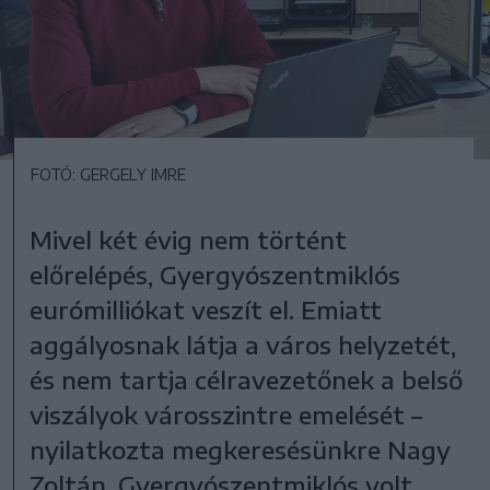
FOTÓ: GERGELY IMRE
Mivel két évig nem történt
előrelépés, Gyergyószentmiklós
eurómilliókat veszít el. Emiatt
aggályosnak látja a város helyzetét,
és nem tartja célravezetőnek a belső
viszályok városszintre emelését –
nyilatkozta megkeresésünkre Nagy
Zoltán, Gyergyószentmiklós volt