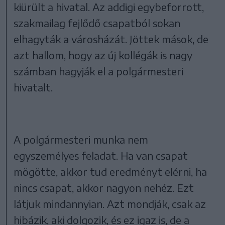
kiürült a hivatal. Az addigi egybeforrott,
szakmailag fejlődő csapatból sokan
elhagyták a városházát. Jöttek mások, de
azt hallom, hogy az új kollégák is nagy
számban hagyják el a polgármesteri
hivatalt.
A polgármesteri munka nem
egyszemélyes feladat. Ha van csapat
mögötte, akkor tud eredményt elérni, ha
nincs csapat, akkor nagyon nehéz. Ezt
látjuk mindannyian. Azt mondják, csak az
hibázik, aki dolgozik, és ez igaz is, de a