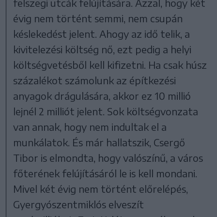
felszegi utcák felújítására. Azzal, hogy két
évig nem történt semmi, nem csupán
késlekedést jelent. Ahogy az idő telik, a
kivitelezési költség nő, ezt pedig a helyi
költségvetésből kell kifizetni. Ha csak húsz
százalékot számolunk az építkezési
anyagok drágulására, akkor ez 10 millió
lejnél 2 milliót jelent. Sok költségvonzata
van annak, hogy nem indultak el a
munkálatok. És már hallatszik, Csergő
Tibor is elmondta, hogy valószínű, a város
főterének felújításáról le is kell mondani.
Mivel két évig nem történt előrelépés,
Gyergyószentmiklós elveszít