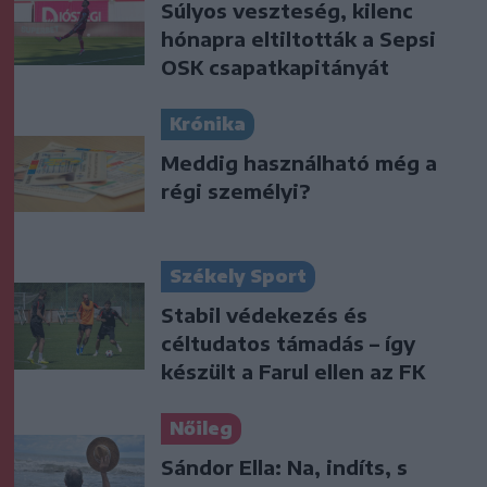
Súlyos veszteség, kilenc
hónapra eltiltották a Sepsi
OSK csapatkapitányát
Krónika
Meddig használható még a
régi személyi?
Székely Sport
Stabil védekezés és
céltudatos támadás – így
készült a Farul ellen az FK
Nőileg
Sándor Ella: Na, indíts, s