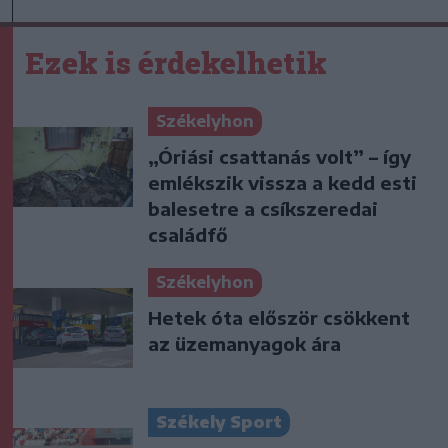
Ezek is érdekelhetik
Székelyhon
„Óriási csattanás volt” – így
emlékszik vissza a kedd esti
balesetre a csíkszeredai
családfő
Székelyhon
Hetek óta először csökkent
az üzemanyagok ára
Székely Sport