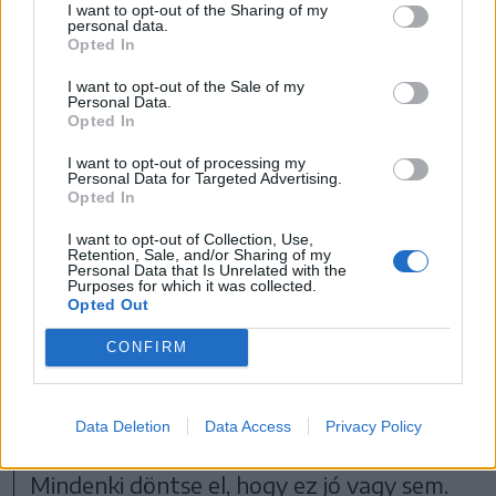
I want to opt-out of the Sharing of my
vállalkozást fel kell számolni. Az volt a cél,
personal data.
Opted In
hogy minden gyilkostói önkormányzati
I want to opt-out of the Sale of my
tulajdon kerüljön vissza az
Personal Data.
Opted In
önkormányzathoz. Nem kell embereket
fizetni azért, hogy havonta 25-30
I want to opt-out of processing my
Personal Data for Targeted Advertising.
bérlőnek a számlát kiállítsa és a pénzt
Opted In
begyűjtse. Mivel az önkormányzati
I want to opt-out of Collection, Use,
Retention, Sale, and/or Sharing of my
vagyont egy cég kezeli, nem lehet
Personal Data that Is Unrelated with the
Purposes for which it was collected.
közpénzt költeni semmilyen fejlesztésre.
Opted Out
Időközben jött az új vezetés, amely
CONFIRM
másként látta, másként döntött. És az
lett belőle, hogy két év után újra
Data Deletion
Data Access
Privacy Policy
megjelentek a „maszkosok” a városban.
Mindenki döntse el, hogy ez jó vagy sem.