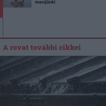
menjünk!
A rovat további cikkei