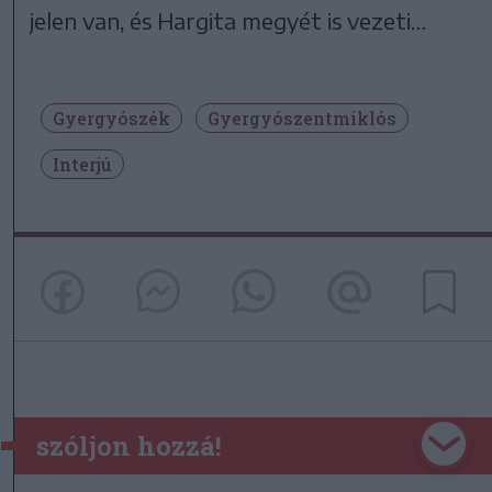
jelen van, és Hargita megyét is vezeti…
Gyergyószék
Gyergyószentmiklós
Interjú
szóljon hozzá!