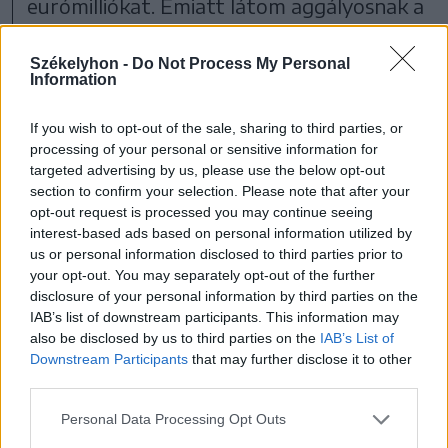
eurómilliókat. Emiatt látom aggályosnak a
város helyzetét, és nem tartom
Székelyhon -
Do Not Process My Personal
célravezetőnek a belső viszályok város
Information
szintre való emelését.
If you wish to opt-out of the sale, sharing to third parties, or
processing of your personal or sensitive information for
– Konkrét ügyekre is rákérdezek.
targeted advertising by us, please use the below opt-out
Elmondaná, hogyan látja, mit csinált
section to confirm your selection. Please note that after your
opt-out request is processed you may continue seeing
volna másképp ezeken a területeken?
interest-based ads based on personal information utilized by
Érdekelne például a Monturist ügye.
us or personal information disclosed to third parties prior to
your opt-out. You may separately opt-out of the further
disclosure of your personal information by third parties on the
– A Monturisttal kapcsolatban nekünk
IAB’s list of downstream participants. This information may
nagyon egyértelmű volt az álláspontunk.
also be disclosed by us to third parties on the
IAB’s List of
Downstream Participants
that may further disclose it to other
A Budapest V. kerülettel közösen
third parties.
letárgyaltuk, megbeszéltük, testületi
Personal Data Processing Opt Outs
döntéseket is hoztunk, hogy ezt a közös