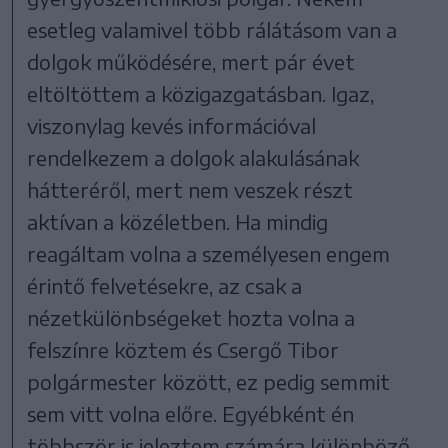
esetleg valamivel több rálátásom van a
dolgok működésére, mert pár évet
eltöltöttem a közigazgatásban. Igaz,
viszonylag kevés információval
rendelkezem a dolgok alakulásának
hátteréről, mert nem veszek részt
aktívan a közéletben. Ha mindig
reagáltam volna a személyesen engem
érintő felvetésekre, az csak a
nézetkülönbségeket hozta volna a
felszínre köztem és Csergő Tibor
polgármester között, ez pedig semmit
sem vitt volna előre. Egyébként én
többször is jeleztem számára különböző