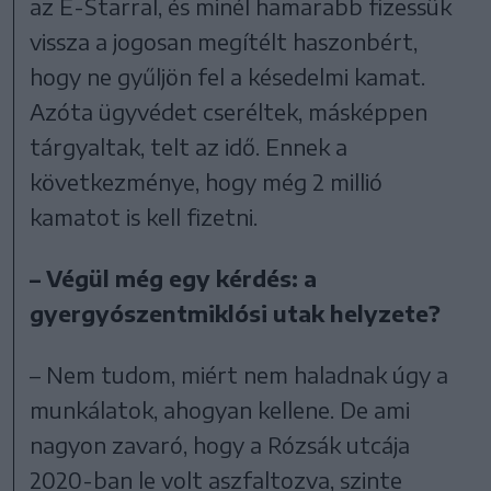
az E-Starral, és minél hamarabb fizessük
vissza a jogosan megítélt haszonbért,
hogy ne gyűljön fel a késedelmi kamat.
Azóta ügyvédet cseréltek, másképpen
tárgyaltak, telt az idő. Ennek a
következménye, hogy még 2 millió
kamatot is kell fizetni.
– Végül még egy kérdés: a
gyergyószentmiklósi utak helyzete?
– Nem tudom, miért nem haladnak úgy a
munkálatok, ahogyan kellene. De ami
nagyon zavaró, hogy a Rózsák utcája
2020-ban le volt aszfaltozva, szinte