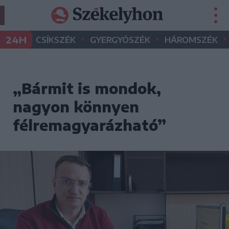
•
•
•
24H
CSÍKSZÉK
GYERGYÓSZÉK
HÁROMSZÉK
„Bármit is mondok,
nagyon könnyen
félremagyarázható”