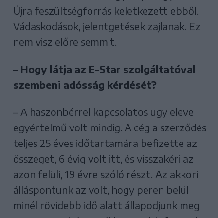
Újra feszültségforrás keletkezett ebből.
Vádaskodások, jelentgetések zajlanak. Ez
nem visz előre semmit.
– Hogy látja az E-Star szolgáltatóval
szembeni adósság kérdését?
– A haszonbérrel kapcsolatos ügy eleve
egyértelmű volt mindig. A cég a szerződés
teljes 25 éves időtartamára befizette az
összeget, 6 évig volt itt, és visszakéri az
azon felüli, 19 évre szóló részt. Az akkori
álláspontunk az volt, hogy peren belül
minél rövidebb idő alatt állapodjunk meg