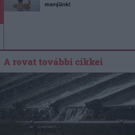
menjünk!
A rovat további cikkei