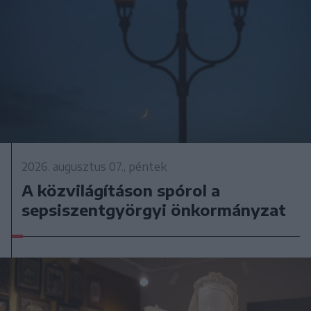
2026. augusztus 07., péntek
A közvilágításon spórol a
sepsiszentgyörgyi önkormányzat