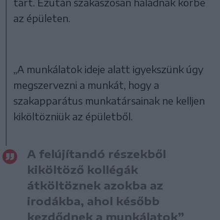
tart. Ezután szakaszosan haladnak körbe
az épületen.
„A munkálatok ideje alatt igyekszünk úgy
megszervezni a munkát, hogy a
szakapparátus munkatársainak ne kelljen
kiköltözniük az épületből.
A felújítandó részekből
kiköltöző kollégák
átköltöznek azokba az
irodákba, ahol később
kezdődnek a munkálatok”