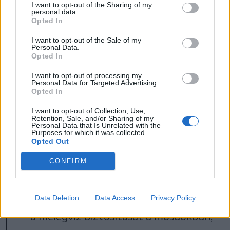
I want to opt-out of the Sharing of my
cseréjét,
personal data.
Opted In
az épület körüli járólapok és oszlopok
I want to opt-out of the Sale of my
Personal Data.
felújítását,
Opted In
I want to opt-out of processing my
a márványterem kupolájának cseréjét,
Personal Data for Targeted Advertising.
Opted In
I want to opt-out of Collection, Use,
a bejárati ajtók és garázsajtók cseréjét
Retention, Sale, and/or Sharing of my
Personal Data that Is Unrelated with the
automata ajtókra,
Purposes for which it was collected.
Opted Out
a kazánház modernizálását,
CONFIRM
a fűtőtestek cseréjét,
Data Deletion
Data Access
Privacy Policy
a melegvíz biztosítását a mosdókban,