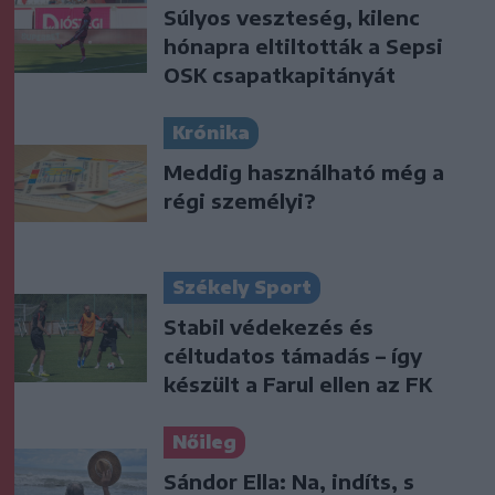
Súlyos veszteség, kilenc
hónapra eltiltották a Sepsi
OSK csapatkapitányát
Krónika
Meddig használható még a
régi személyi?
Székely Sport
Stabil védekezés és
céltudatos támadás – így
készült a Farul ellen az FK
Nőileg
Sándor Ella: Na, indíts, s