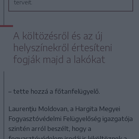
terveit.
A költözésről és az új
helyszínekről értesíteni
fogják majd a lakókat
– tette hozzá a főtanfelügyelő.
Laurenţiu Moldovan, a Hargita Megyei
Fogyasztóvédelmi Felügyelőség igazgatója
szintén arról beszélt, hogy a
fogyasztóvédelem irodái is kiköltöznek a