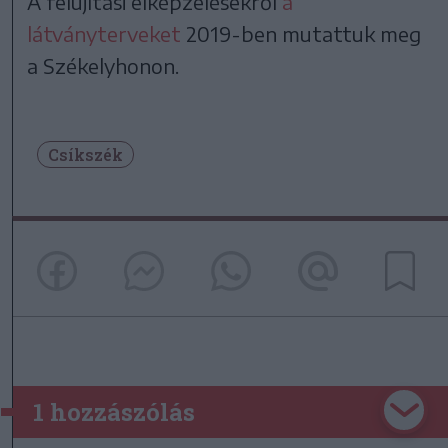
A felújítási elképzelésekről
a
látványterveket
2019-ben mutattuk meg
a Székelyhonon.
Csíkszék
1 hozzászólás