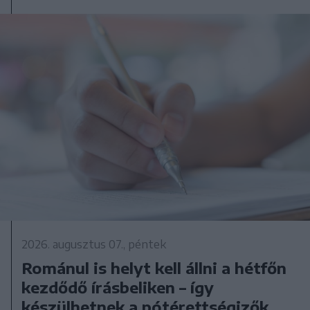
2026. augusztus 07., péntek
Románul is helyt kell állni a hétfőn
kezdődő írásbeliken – így
készülhetnek a pótérettségizők