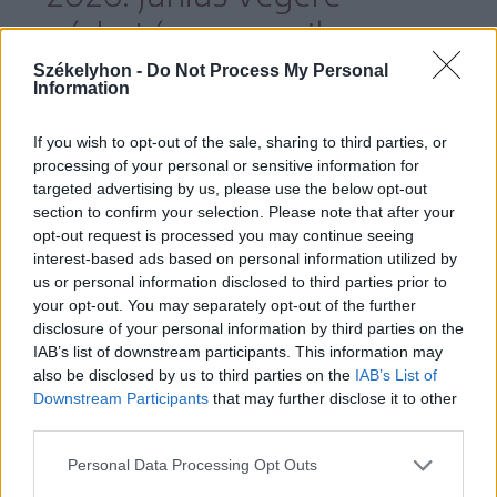
várható, amennyiben nem
lesz akadályozó tényező.
Székelyhon -
Do Not Process My Personal
Information
If you wish to opt-out of the sale, sharing to third parties, or
processing of your personal or sensitive information for
A tervezett munkálatokról a
targeted advertising by us, please use the below opt-out
section to confirm your selection. Please note that after your
hargitamegye.ro
honlapon számoltak be:
opt-out request is processed you may continue seeing
ezek tartalmazzák
interest-based ads based on personal information utilized by
us or personal information disclosed to third parties prior to
your opt-out. You may separately opt-out of the further
az épület külső szigetelését,
disclosure of your personal information by third parties on the
IAB’s list of downstream participants. This information may
also be disclosed by us to third parties on the
IAB’s List of
az ablakok cseréjét termopán
Downstream Participants
that may further disclose it to other
ablakokra,
third parties.
Personal Data Processing Opt Outs
a tető szigetelését, a tetőcserepek