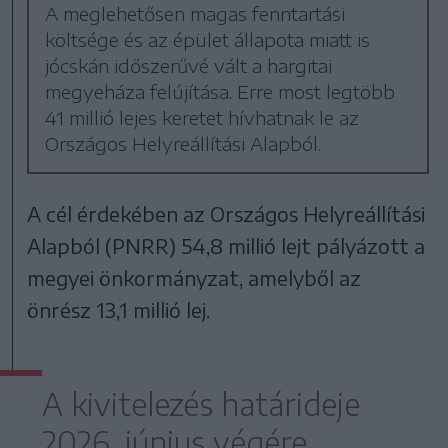
A meglehetősen magas fenntartási
költsége és az épület állapota miatt is
jócskán időszerűvé vált a hargitai
megyeháza felújítása. Erre most legtöbb
41 millió lejes keretet hívhatnak le az
Országos Helyreállítási Alapból.
A cél érdekében az Országos Helyreállítási
Alapból (PNRR) 54,8 millió lejt pályázott a
megyei önkormányzat, amelyből az
önrész 13,1 millió lej.
A kivitelezés határideje
2026. június végére