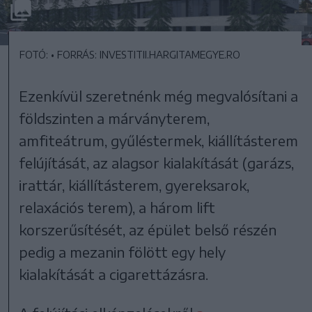
FOTÓ: • FORRÁS: INVESTITII.HARGITAMEGYE.RO
Ezenkívül szeretnénk még megvalósítani a
földszinten a márványterem,
amfiteátrum, gyűléstermek, kiállításterem
felújítását, az alagsor kialakítását (garázs,
irattár, kiállításterem, gyereksarok,
relaxációs terem), a három lift
korszerűsítését, az épület belső részén
pedig a mezanin fölött egy hely
kialakítását a cigarettázásra.