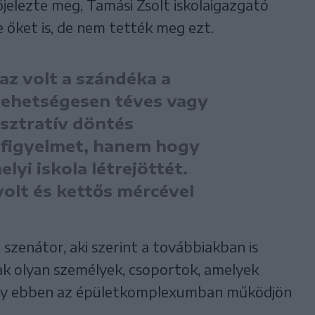
jelezte meg, Tamási Zsolt iskolaigazgató
e őket is, de nem tették meg ezt.
 az volt a szándéka a
lehetségesen téves vagy
isztratív döntés
a figyelmet, hanem hogy
yi iskola létrejöttét.
olt és kettős mércével
szenátor, aki szerint a továbbiakban is
nak olyan személyek, csoportok, amelyek
ogy ebben az épületkomplexumban működjön