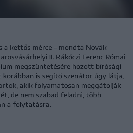
és a kettős mérce – mondta Novák
arosvásárhelyi II. Rákóczi Ferenc Római
zium megszüntetésére hozott bírósági
st korábban is segítő szenátor úgy látja,
ortok, akik folyamatosan meggátolják
ét, de nem szabad feladni, több
an a folytatásra.