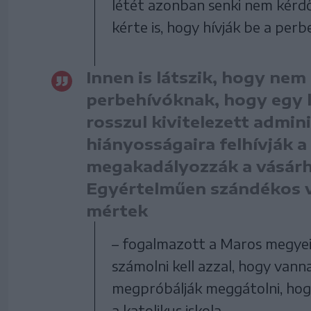
létét azonban senki nem kérdő
kérte is, hogy hívják be a perb
Innen is látszik, hogy nem
perbehívóknak, hogy egy 
rosszul kivitelezett admin
hiányosságaira felhívják 
megakadályozzák a vásárhel
Egyértelműen szándékos v
mértek
– fogalmazott a Maros megyei 
számolni kell azzal, hogy van
megpróbálják meggátolni, h
a katolikus iskola.