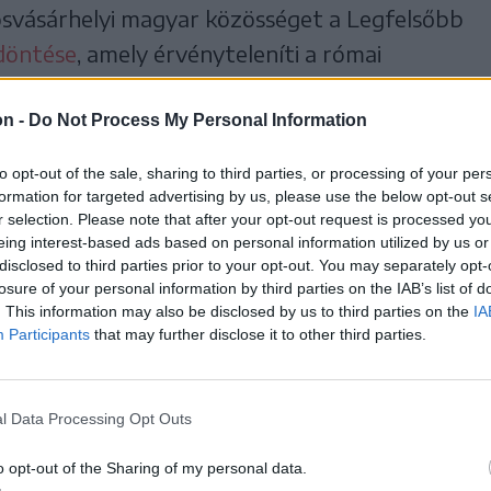
svásárhelyi magyar közösséget a Legfelsőbb
döntése
, amely érvényteleníti a római
ítási okiratát. Az ítélettel a román
nák be az egyházi tanintézményt: először
on -
Do Not Process My Personal Information
kommunisták fosztották meg épületétől,
to opt-out of the sale, sharing to third parties, or processing of your per
a Klastrom utcai iskolát, majd a 2015-ös
formation for targeted advertising by us, please use the below opt-out s
r selection. Please note that after your opt-out request is processed y
te a bíróság, most meg a 2018-as miniszteri
eing interest-based ads based on personal information utilized by us or
isnek.
disclosed to third parties prior to your opt-out. You may separately opt-
losure of your personal information by third parties on the IAB’s list of
. This information may also be disclosed by us to third parties on the
IA
Participants
that may further disclose it to other third parties.
sen érvénytelenítette a bíróság a
l Data Processing Opt Outs
ásárhelyi katolikus iskola
ési engedélyét
o opt-out of the Sharing of my personal data.