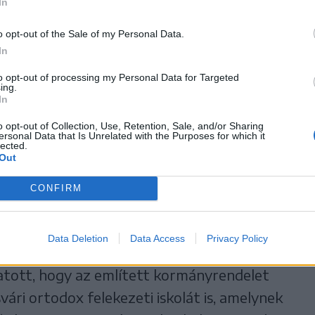
In
dhet a marosvásárhelyi katolikus iskola
a, miután jogerősen érvénytelenítette a Legfelsőbb
o opt-out of the Sale of my Personal Data.
 II. Rákóczi Ferenc Római Katolikus Teológiai
In
m működési engedélyét. Most egy korábbi
to opt-out of processing my Personal Data for Targeted
ítéletet emeltek jogerőre.
ing.
In
o opt-out of Collection, Use, Retention, Sale, and/or Sharing
ersonal Data that Is Unrelated with the Purposes for which it
lected.
Out
sürgősségi kormányrendeletet, amelyben
sának a kereteit, ennek a
CONFIRM
n az oktatásügyi minisztérium
állt be az iskola létrehozási procedúrába, és
Data Deletion
Data Access
Privacy Policy
ekből támadtak meg a bíróságon” –
tott, hogy az említett kormányrendelet
ári ortodox felekezeti iskolát is, amelynek