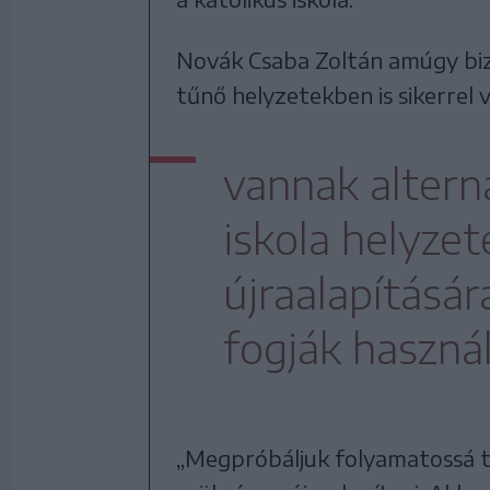
Novák Csaba Zoltán amúgy biz
tűnő helyzetekben is sikerrel 
vannak altern
iskola helyze
újraalapításár
fogják használ
„Megpróbáljuk folyamatossá t