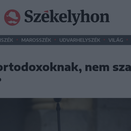
•
•
•
•
SZÉK
MAROSSZÉK
UDVARHELYSZÉK
VILÁG
ortodoxoknak, nem sz
?