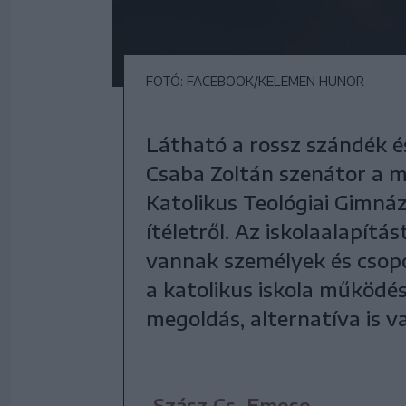
FOTÓ: FACEBOOK/KELEMEN HUNOR
Látható a rossz szándék 
Csaba Zoltán szenátor a m
Katolikus Teológiai Gimná
ítéletről. Az iskolaalapítá
vannak személyek és csop
a katolikus iskola működés
megoldás, alternatíva is v
Szász Cs. Emese