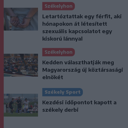
Székelyhon
Letartóztattak egy férfit, aki
hónapokon át létesített
szexuális kapcsolatot egy
kiskorú lánnyal
Székelyhon
Kedden választhatják meg
Magyarország új köztársasági
elnökét
Székely Sport
Kezdési időpontot kapott a
székely derbi