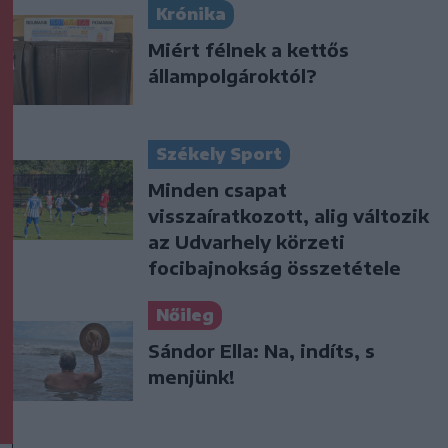
Krónika
Miért félnek a kettős
állampolgároktól?
Székely Sport
Minden csapat
visszaíratkozott, alig változik
az Udvarhely körzeti
focibajnokság összetétele
Nőileg
Sándor Ella: Na, indíts, s
menjünk!