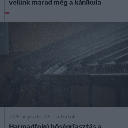
velünk marad még a kánikula
2026. augusztus 06., csütörtök
Harmadfokú hőségriasztás a