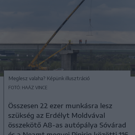
Meglesz valaha? Képünk illusztráció
FOTÓ: HAÁZ VINCE
Összesen 22 ezer munkásra lesz
szükség az Erdélyt Moldvával
összekötő A8-as autópálya Sóvárad
és a Neamţ megyei Pipirig közötti 116