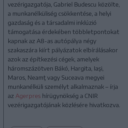
vezérigazgatója, Gabriel Budescu közölte,
a munkanélküliség csökkentése, a helyi
gazdaság és a társadalmi inklúzió
támogatása érdekében többletpontokat
kapnak az A8-as autópálya négy
szakaszára kiírt pályázatok elbírálásakor
azok az építkezési cégek, amelyek
háromszázötven Bákó, Hargita, Iaşi,
Maros, Neamţ vagy Suceava megyei
munkanélküli személyt alkalmaznak – írja
az
Agerpres
hírügynökség a CNIR
vezérigazgatójának közlésére hivatkozva.