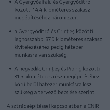
A Gyergyóalfalu és Gyergyóditró
közötti 14,4 kilométeres szakasz
megépítéséhez háromezer,
a Gyergyóditró és Grinţieş közötti
leghosszabb, 37,9 kilométeres szakasz
kivitelezéséhez pedig hétezer
munkásra van szükség.
A negyedik, Grinţieş és Pipirig közötti
31,5 kilométeres rész megépítéséhez
körülbelül hatezer munkásra lesz
szükség a tervező becslése szerint.
A sztrádaépítéssel kapcsolatban a CNIR