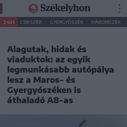
•
•
•
24H
CSÍKSZÉK
GYERGYÓSZÉK
HÁROMSZÉK
Alagutak, hidak és
viaduktok: az egyik
legmunkásabb autópálya
lesz a Maros- és
Gyergyószéken is
áthaladó A8-as