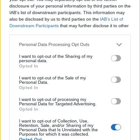
2026. augusztus 06., csütörtök
disclosure of your personal information by third parties on the
IAB’s list of downstream participants. This information may
Kezdődhet Călin Georgescu és
also be disclosed by us to third parties on the
IAB’s List of
Horațiu Potra perének érdemi
Downstream Participants
that may further disclose it to other
tárgyalása
third parties.
Personal Data Processing Opt Outs
I want to opt-out of the Sharing of my
personal data.
Opted In
I want to opt-out of the Sale of my
Personal Data.
Opted In
I want to opt-out of processing my
Personal Data for Targeted Advertising.
Opted In
I want to opt-out of Collection, Use,
Retention, Sale, and/or Sharing of my
Personal Data that Is Unrelated with the
Purposes for which it was collected.
Opted Out