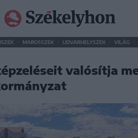
•
•
•
•
SZÉK
MAROSSZÉK
UDVARHELYSZÉK
VILÁG
épzeléseit valósítja m
kormányzat