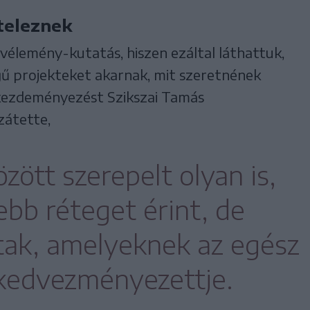
iteleznek
élemény-kutatás, hiszen ezáltal láthattuk,
egű projekteket akarnak, mit szeretnének
 kezdeményezést Szikszai Tamás
zátette,
özött szerepelt olyan is,
ebb réteget érint, de
ltak, amelyeknek az egész
 kedvezményezettje.