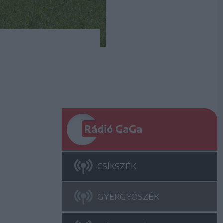
Rádió GaGa
CSÍKSZÉK
GYERGYÓSZÉK