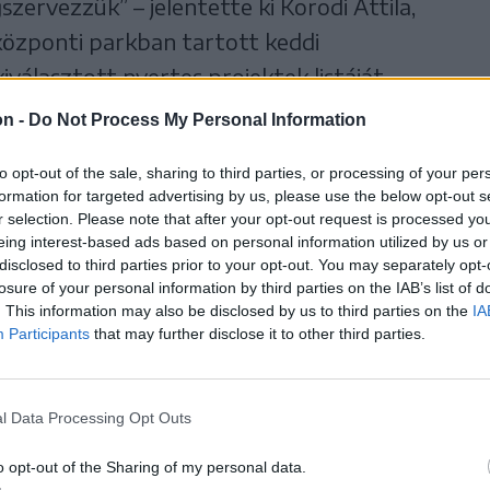
szervezzük” – jelentette ki Korodi Attila,
központi parkban tartott keddi
iválasztott nyertes projektek listáját
on -
Do Not Process My Personal Information
vételi költségvetés keretét idén 500 ezer
to opt-out of the sale, sharing to third parties, or processing of your per
formation for targeted advertising by us, please use the below opt-out s
eredai önkormányzat, a városlakók pedig a
r selection. Please note that after your opt-out request is processed y
letet nyújtottak be a polgármesteri
eing interest-based ads based on personal information utilized by us or
disclosed to third parties prior to your opt-out. You may separately opt-
 célra kijelölt bizottság hetet választott ki,
losure of your personal information by third parties on the IAB’s list of
 a
reszvetelikoltsegvetes.szereda.ro
oldalon.
. This information may also be disclosed by us to third parties on the
IA
Participants
that may further disclose it to other third parties.
asonló volt, vagy olyanok, amelyek már
listáján, vagy túllépték volna a
ék őket.
l Data Processing Opt Outs
o opt-out of the Sharing of my personal data.
 közül végül hatot fognak megvalósítani,