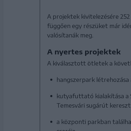
A projektek kivitelezésére 252 
függően egy részüket már idén
valósítanák meg.
A nyertes projektek
A kiválasztott ötletek a követ
hangszerpark létrehozása 
kutyafuttató kialakítása a 
Temesvári sugárút keresz
a központi parkban találha
cseréje,