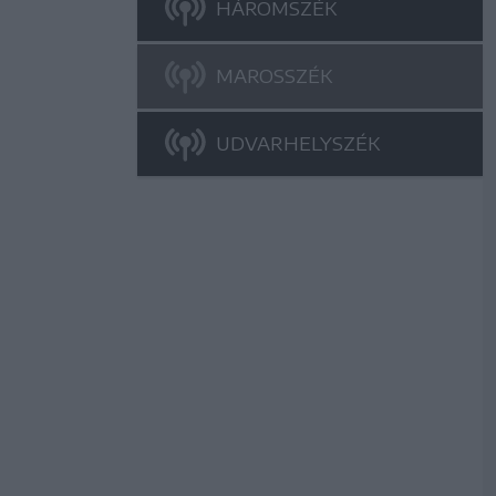
HÁROMSZÉK
MAROSSZÉK
UDVARHELYSZÉK