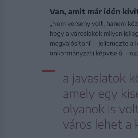
Van, amit már idén kiv
„Nem verseny volt, hanem közv
hogy a városlakók milyen jell
megvalósítani” – jellemezte a
önkormányzati képviselő. Hoz
a javaslatok k
amely egy kis
olyanok is vo
város lehet a