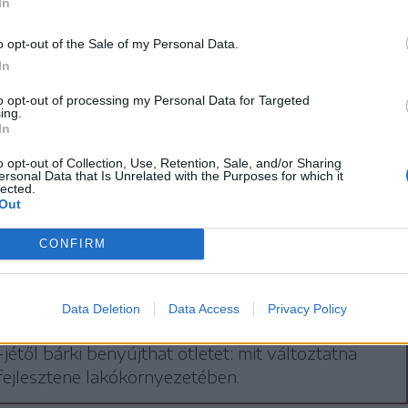
In
ok rendbetételére vonatkozó javaslatot nem
o opt-out of the Sale of my Personal Data.
ésből, hanem más forrásokból, magyarországi
In
ól fogják megoldani.
to opt-out of processing my Personal Data for Targeted
ing.
In
o opt-out of Collection, Use, Retention, Sale, and/or Sharing
ersonal Data that Is Unrelated with the Purposes for which it
teli költségvetés: 500 ezer lej
lected.
Out
éséről dönthetnek a
eredaiak
CONFIRM
edaiak ötletei alapján költ el 500 ezer lejt az
zat. A részvételi költségvetés egy új
Data Deletion
Data Access
Privacy Policy
yezés, amelynek részeként csíkszeredaiként
-jétől bárki benyújthat ötletet: mit változtatna
fejlesztene lakókörnyezetében.