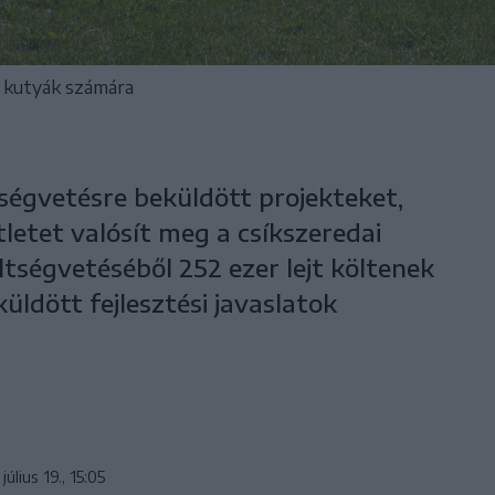
a kutyák számára
ltségvetésre beküldött projekteket,
letet valósít meg a csíkszeredai
tségvetéséből 252 ezer lejt költenek
küldött fejlesztési javaslatok
július 19., 15:05