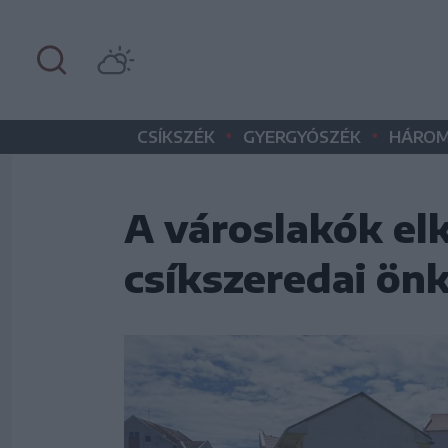
•
•
CSÍKSZÉK
GYERGYÓSZÉK
HÁROM
A városlakók elk
csíkszeredai ön