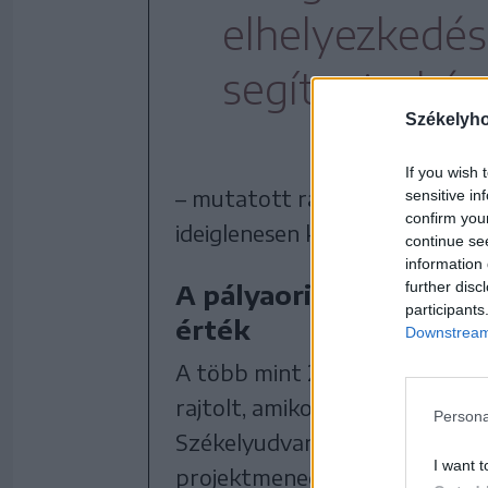
elhelyezkedés
segíteni a ké
Székelyh
If you wish 
– mutatott rá a projektről szó
sensitive in
confirm you
ideiglenesen kinevezett igazga
continue se
information 
further disc
A pályaorientáció az e
participants
érték
Downstream 
A több mint 2,3 millió lej érté
rajtolt, amikor a vállalkozói 
Persona
Székelyudvarhely jelenlegi pol
I want t
projektmenedzsernek Székelyu