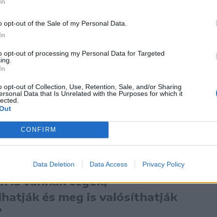
In
 kiadásban is betölti ugyanezt a szerepet,
o opt-out of the Sale of my Personal Data.
régóta dédelgetett terve volt a fiatalok
In
to opt-out of processing my Personal Data for Targeted
ing.
emelte, hogy jelenleg is a pályaorientációban
In
a projekt egyik legfontosabb hozzáadott
o opt-out of Collection, Use, Retention, Sale, and/or Sharing
ersonal Data that Is Unrelated with the Purposes for which it
lected.
Out
CONFIRM
rnatívát kapnak, amivel
ogy nem feltétlenül külföldi
goldás az ifjú koruk
Data Deletion
Data Access
Privacy Policy
n is vannak cégek,
hatják és meg is valósíthatják
”