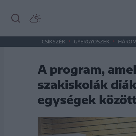
•
•
CSÍKSZÉK
GYERGYÓSZÉK
HÁROM
A program, amel
szakiskolák diák
egységek közöt