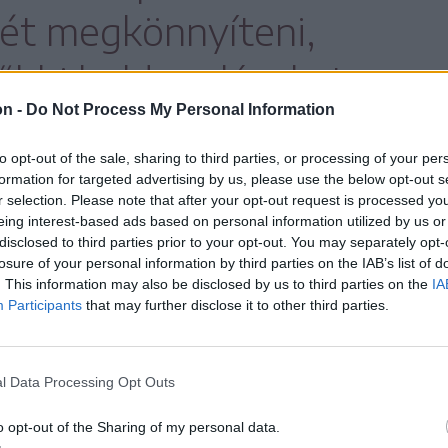
ét megkönnyíteni,
sőbbi boldogulásukat
on -
Do Not Process My Personal Information
to opt-out of the sale, sharing to third parties, or processing of your per
ló sajtótájékoztatón Berkeczi Zsolt, a HBC
formation for targeted advertising by us, please use the below opt-out s
r selection. Please note that after your opt-out request is processed y
tója.
eing interest-based ads based on personal information utilized by us or
disclosed to third parties prior to your opt-out. You may separately opt-
losure of your personal information by third parties on the IAB’s list of
gyik legfontosabb hozzáadott
. This information may also be disclosed by us to third parties on the
IA
Participants
that may further disclose it to other third parties.
kű projekt első kiadása 2021 februárjában
inkubátorház még Szakács-Paál István,
l Data Processing Opt Outs
gármesterének vezetése alatt állt. Ő
o opt-out of the Sharing of my personal data.
dvarhely egykori alpolgármesterét, Pálfi