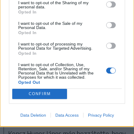
európai borok versenye nyílik meg. A
I want to opt-out of the Sharing of my
personal data.
délelőtt folyamán lesz még asztalitenisz-
Opted In
bajnokság, mesterségek bemutatója,
I want to opt-out of the Sale of my
Personal Data.
illetve a veterán autók felvonulását is
Opted In
megtartják 11 órától. A későbbiekben
I want to opt-out of processing my
Personal Data for Targeted Advertising.
gyerekprogramok, illetve a versenyek
Opted In
győzteseinek díjazása várható. 18 órától
I want to opt-out of Collection, Use,
Európai népek tánca címmel szervez gálát
Retention, Sale, and/or Sharing of my
Personal Data that Is Unrelated with the
a Pipacsok néptáncegyüttes. Este
Purposes for which it was collected.
Opted Out
nyolctól koncertezik a
Last Minute
, majd
CONFIRM
tíz órától a
Kowalsky meg a Vega
lép a
színpadra. A városnapok éjféli tűzijátékkal
Data Deletion
Data Access
Privacy Policy
és hajnalig tartó bulival zárul.
Koncz Hunor János még hozzátette, hogy