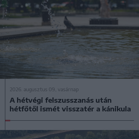
2026. augusztus 09., vasárnap
A hétvégi felszusszanás után
hétfőtől ismét visszatér a kánikula