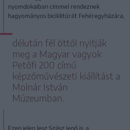
nyomdokaiban címmel rendeznek
hagyományos biciklitúrát Fehéregyházára,
délután fél öttől nyitják
meg a Magyar vagyok
Petőfi 200 című
képzőművészeti kiállítást a
Molnár István
Múzeumban.
Ezen jelen lesz Szász Jenő is, a