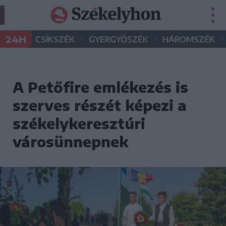
•
•
•
24H
CSÍKSZÉK
GYERGYÓSZÉK
HÁROMSZÉK
A Petőfire emlékezés is
szerves részét képezi a
székelykeresztúri
városünnepnek