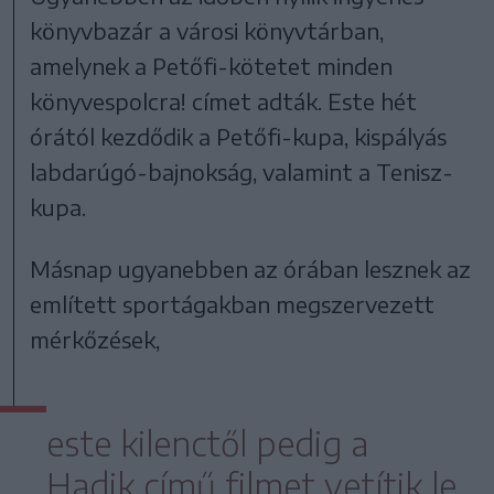
könyvbazár a városi könyvtárban,
amelynek a Petőfi-kötetet minden
könyvespolcra! címet adták. Este hét
órától kezdődik a Petőfi-kupa, kispályás
labdarúgó-bajnokság, valamint a Tenisz-
kupa.
Másnap ugyanebben az órában lesznek az
említett sportágakban megszervezett
mérkőzések,
este kilenctől pedig a
Hadik című filmet vetítik le