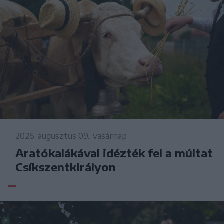
2026. augusztus 09., vasárnap
Aratókalákával idézték fel a múltat
Csíkszentkirályon