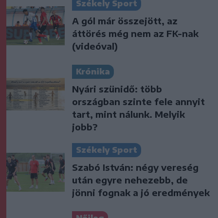
Székely Sport
A gól már összejött, az
áttörés még nem az FK-nak
(videóval)
Krónika
Nyári szünidő: több
országban szinte fele annyit
tart, mint nálunk. Melyik
jobb?
Székely Sport
Szabó István: négy vereség
után egyre nehezebb, de
jönni fognak a jó eredmények