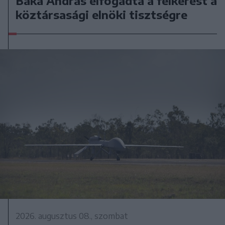
Baka András elfogadta a felkérést a
köztársasági elnöki tisztségre
2026. augusztus 08., szombat