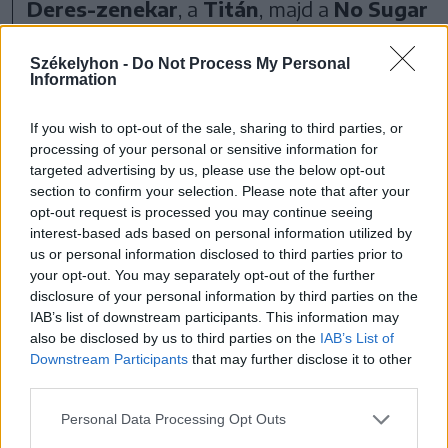
Deres-zenekar
, a
Titán
, majd a
No Sugar
koncertje követ. Az estét éjfélkor
Székelyhon -
Do Not Process My Personal
kezdődő Disco-partyval zárják.
Information
If you wish to opt-out of the sale, sharing to third parties, or
processing of your personal or sensitive information for
Szombaton reggel nyolctó
targeted advertising by us, please use the below opt-out
section to confirm your selection. Please note that after your
Petőfi emlékfutás
opt-out request is processed you may continue seeing
kezdődik, egy óra múlva
interest-based ads based on personal information utilized by
us or personal information disclosed to third parties prior to
pedig a Magyaros ízek
your opt-out. You may separately opt-out of the further
disclosure of your personal information by third parties on the
főzőversenye startol.
IAB’s list of downstream participants. This information may
also be disclosed by us to third parties on the
IAB’s List of
Downstream Participants
that may further disclose it to other
third parties.
Délelőtt fél tíztől InVinoVeritas címmel az
Personal Data Processing Opt Outs