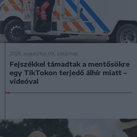
2026. augusztus 09., vasárnap
Fejszékkel támadtak a mentősökre
egy TikTokon terjedő álhír miatt –
videóval