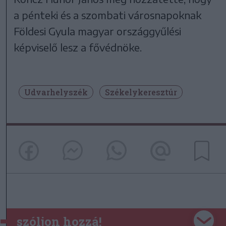
a pénteki és a szombati városnapoknak
Földesi Gyula magyar országgyűlési
képviselő lesz a fővédnöke.
Udvarhelyszék
Székelykeresztúr
szóljon hozzá!