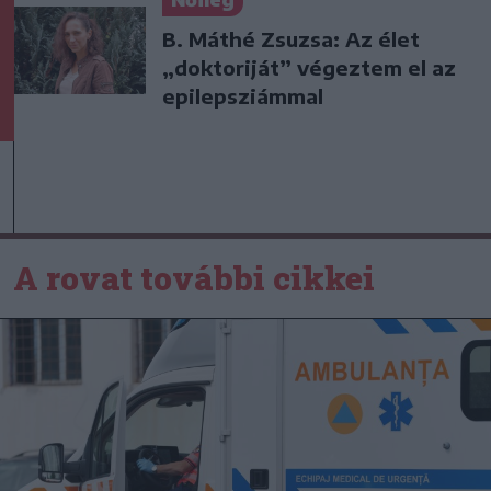
Nőileg
B. Máthé Zsuzsa: Az élet
„doktoriját” végeztem el az
epilepsziámmal
A rovat további cikkei