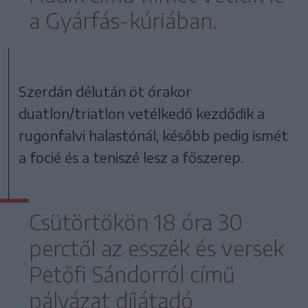
a Gyárfás-kúriában.
Szerdán délután öt órakor
duatlon/triatlon vetélkedő kezdődik a
rugonfalvi halastónál, később pedig ismét
a focié és a teniszé lesz a főszerep.
Csütörtökön 18 óra 30
perctől az esszék és versek
Petőfi Sándorról című
pályázat díjátadó