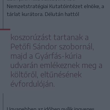
Nemzetstratégiai Kutatóintézet elnöke, a
tárlat kurátora. Délután hattól
koszorúzást tartanak a
Petőfi Sándor szobornál,
majd a Gyárfás-kúria
udvarán emlékeznek meg a
költőről, eltűnésének
évfordulóján.
Ugyanebben az időben nyílik ingyenes