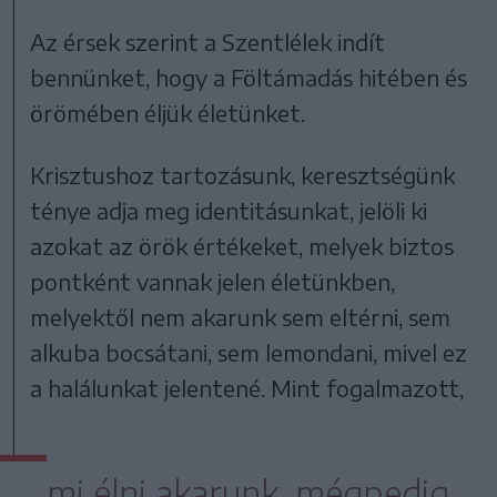
Az érsek szerint a Szentlélek indít
bennünket, hogy a Föltámadás hitében és
örömében éljük életünket.
Krisztushoz tartozásunk, keresztségünk
ténye adja meg identitásunkat, jelöli ki
azokat az örök értékeket, melyek biztos
pontként vannak jelen életünkben,
melyektől nem akarunk sem eltérni, sem
alkuba bocsátani, sem lemondani, mivel ez
a halálunkat jelentené. Mint fogalmazott,
mi élni akarunk, mégpedig