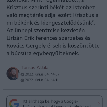
Krisztus szerinti békét az Istenhez
való megtérés adja, ezért Krisztus a
mi békénk és kiengesztelődésünk”.
Az ünnepi szentmise kezdetén
Urbán Erik ferences szerzetes és
Kovács Gergely érsek is köszöntötte
a búcsúra egybegyűlteknek.
Tamás Attila
2022. június 04., 14:07
2022. június 04., 14:11
Itt állíthatja be, hogy a Google-
találatokban elöl legyen a Székelyhon!