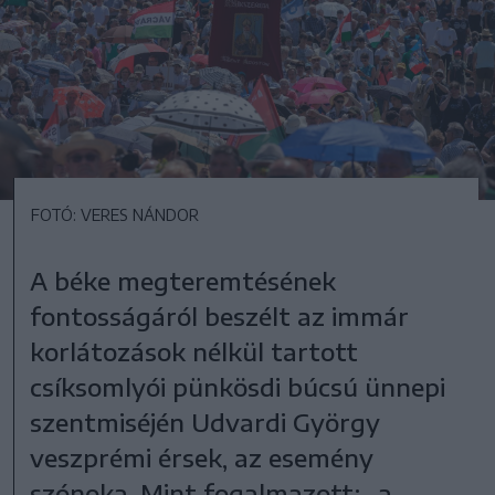
FOTÓ: VERES NÁNDOR
A béke megteremtésének
fontosságáról beszélt az immár
korlátozások nélkül tartott
csíksomlyói pünkösdi búcsú ünnepi
szentmiséjén Udvardi György
veszprémi érsek, az esemény
szónoka. Mint fogalmazott: „a