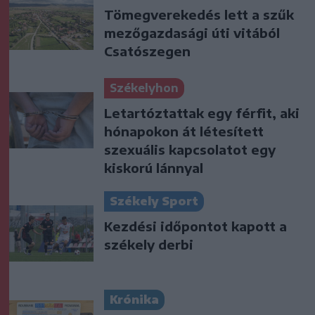
Tömegverekedés lett a szűk
mezőgazdasági úti vitából
Csatószegen
Székelyhon
Letartóztattak egy férfit, aki
hónapokon át létesített
szexuális kapcsolatot egy
kiskorú lánnyal
Székely Sport
Kezdési időpontot kapott a
székely derbi
Krónika