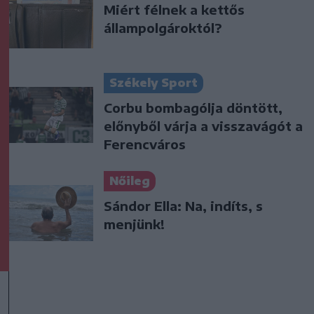
Miért félnek a kettős
állampolgároktól?
Székely Sport
Corbu bombagólja döntött,
előnyből várja a visszavágót a
Ferencváros
Nőileg
Sándor Ella: Na, indíts, s
menjünk!