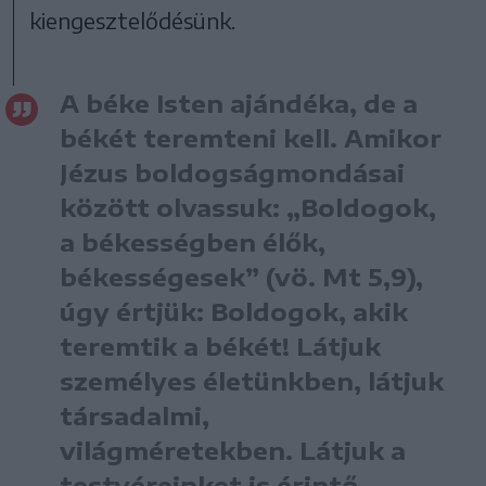
kiengesztelődésünk.
A béke Isten ajándéka, de a
békét teremteni kell. Amikor
Jézus boldogságmondásai
között olvassuk: „Boldogok,
a békességben élők,
békességesek” (vö. Mt 5,9),
úgy értjük: Boldogok, akik
teremtik a békét! Látjuk
személyes életünkben, látjuk
társadalmi,
világméretekben. Látjuk a
testvéreinket is érintő,