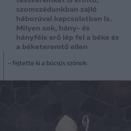
szomszédunkban zajló
háborúval kapcsolatban is.
Milyen sok, hány- és
hányféle erő lép fel a béke és
a béketeremtő ellen
– fejtette ki a búcsús szónok.