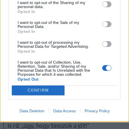
I want to opt-out of the Sharing of my
personal data.
Opted In
FOTÓ: VERES NÁNDOR
I want to opt-out of the Sale of my
Personal Data.
Opted In
Szerinte a keresztény hit a békét nem az
I want to opt-out of processing my
emberektől, hanem az Istentől várja. A
Personal Data for Targeted Advertising.
Opted In
béke teremtésnek azonban kockázata is
van. „Aki kockáztat, azt az Isten nem
I want to opt-out of Collection, Use,
Retention, Sale, and/or Sharing of my
Personal Data that Is Unrelated with the
hagyja magára!” – idézte Ferenc pápa,
Purposes for which it was collected.
Opted Out
2019-ben, Csíksomlyón elhangzott
szavait.
CONFIRM
Hogyan munkálhatjuk a békét? – tette fel
Data Deletion
Data Access
Privacy Policy
a kérdést Udvardi György, majd válaszolt
is rá: „úgy, hogy tesszük a jót!”