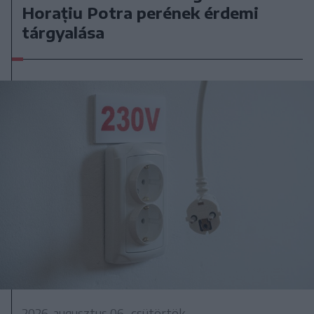
Horațiu Potra perének érdemi
tárgyalása
2026. augusztus 06., csütörtök