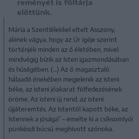
reményét is föltárja
előttünk.
Mária a Szentlélekkel eltelt Asszony,
akinek vágya, hogy az Úr igéje szerint
történjék minden az ő életében, mivel
mindvégig bízik az Isten igazmondásában
és hűségében. (...) Az ő magasztaló
hálaadó énekében megjelenik az isteni
béke, az isteni jóakarat fölfedezésének
öröme. Az isteni új rend, az isteni
újjáteremtés. Az Istentől kapott béke, az
Istennek a jósága” – emelte ki a csíksomlyói
pünkösdi búcsú meghívott szónoka.