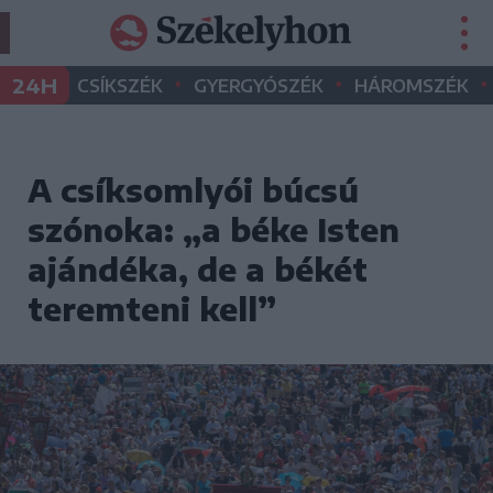
•
•
•
24H
CSÍKSZÉK
GYERGYÓSZÉK
HÁROMSZÉK
A csíksomlyói búcsú
szónoka: „a béke Isten
ajándéka, de a békét
teremteni kell”