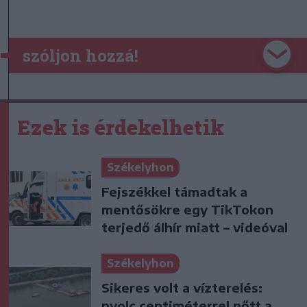
szóljon hozzá!
Ezek is érdekelhetik
Székelyhon
Fejszékkel támadtak a
mentősökre egy TikTokon
terjedő álhír miatt – videóval
Székelyhon
Sikeres volt a vízterelés:
nyolc centiméterrel nőtt a