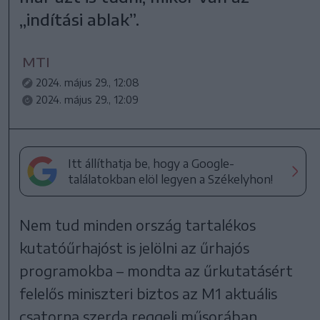
„indítási ablak”.
MTI
2024. május 29., 12:08
2024. május 29., 12:09
Itt állíthatja be, hogy a Google-
találatokban elöl legyen a Székelyhon!
Nem tud minden ország tartalékos
kutatóűrhajóst is jelölni az űrhajós
programokba – mondta az űrkutatásért
felelős miniszteri biztos az M1 aktuális
csatorna szerda reggeli műsorában.