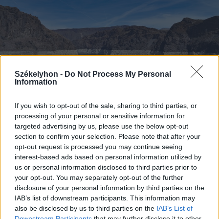
Székelyhon -
Do Not Process My Personal
Information
If you wish to opt-out of the sale, sharing to third parties, or
processing of your personal or sensitive information for
2026. augusztus 09., vasárnap
targeted advertising by us, please use the below opt-out
Nem csak nálunk van gond:
section to confirm your selection. Please note that after your
történelmi mélyponton az Egyesült
opt-out request is processed you may continue seeing
interest-based ads based on personal information utilized by
Államok legnagyobb
us or personal information disclosed to third parties prior to
víztározójának szintje
your opt-out. You may separately opt-out of the further
disclosure of your personal information by third parties on the
IAB’s list of downstream participants. This information may
also be disclosed by us to third parties on the
IAB’s List of
Downstream Participants
that may further disclose it to other