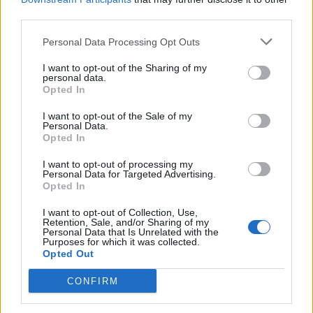
third parties.
Personal Data Processing Opt Outs
I want to opt-out of the Sharing of my
personal data.
Opted In
I want to opt-out of the Sale of my
Personal Data.
Opted In
I want to opt-out of processing my
Personal Data for Targeted Advertising.
Opted In
I want to opt-out of Collection, Use,
Retention, Sale, and/or Sharing of my
Personal Data that Is Unrelated with the
Purposes for which it was collected.
Opted Out
2026. augusztus 08., szombat
A Tate-testvérek szabadlábra
CONFIRM
helyezését kérik ügyvédeik