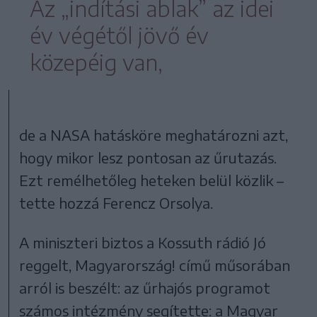
Az „indítási ablak” az idei
év végétől jövő év
közepéig van,
de a NASA hatásköre meghatározni azt,
hogy mikor lesz pontosan az űrutazás.
Ezt remélhetőleg heteken belül közlik –
tette hozzá Ferencz Orsolya.
A miniszteri biztos a Kossuth rádió Jó
reggelt, Magyarország! című műsorában
arról is beszélt: az űrhajós programot
számos intézmény segítette: a Magyar