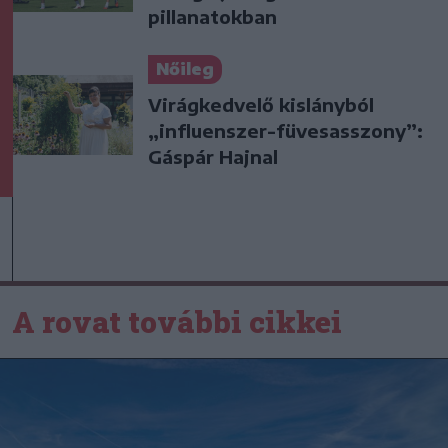
pillanatokban
Nőileg
Virágkedvelő kislányból
„influenszer-füvesasszony”:
Gáspár Hajnal
A rovat további cikkei