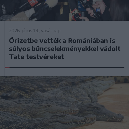
2026. július 19., vasárnap
Őrizetbe vették a Romániában is
súlyos bűncselekményekkel vádolt
Tate testvéreket