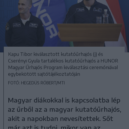
Kapu Tibor kiválasztott kutatóűrhajós (j) és
Cserényi Gyula tartalékos kutatóűrhajós a HUNOR
Magyar Űrhajós Program kiválasztási ceremóniával
egybekötött sajtótájékoztatóján
FOTÓ: HEGEDÜS RÓBERT/MTI
Magyar diákokkal is kapcsolatba lép
az űrből az a magyar kutatóűrhajós,
akit a napokban nevesítettek. Sőt
már azt is tudni, mikor van az