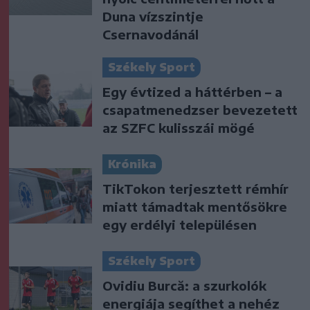
Duna vízszintje
Csernavodánál
Székely Sport
Egy évtized a háttérben – a
csapatmenedzser bevezetett
az SZFC kulisszái mögé
Krónika
TikTokon terjesztett rémhír
miatt támadtak mentősökre
egy erdélyi településen
Székely Sport
Ovidiu Burcă: a szurkolók
energiája segíthet a nehéz