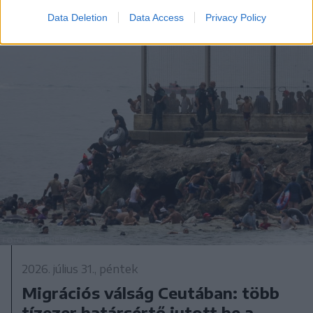
Data Deletion
Data Access
Privacy Policy
2026. július 31., péntek
Migrációs válság Ceutában: több
tízezer határsértő jutott be a