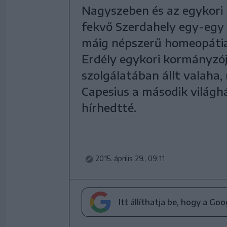
Nagyszeben és az egykori k
fekvő Szerdahely egy-egy g
máig népszerű homeopáti
Erdély egykori kormányzó
szolgálatában állt valaha,
Capesius a második világhá
hírhedtté.
2015. április 29., 09:11
Itt állíthatja be, hogy a Go