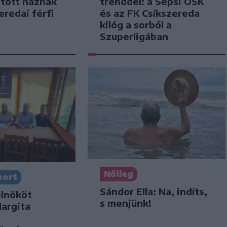
jtott háznak
trenddel: a Sepsi OSK
eredai férfi
és az FK Csíkszereda
kilóg a sorból a
Szuperligában
Nőileg
port
Sándor Ella: Na, indíts,
elnököt
s menjünk!
Hargita