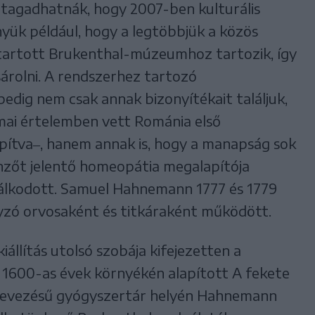
tagadhatnák, hogy 2007-ben kulturális
nyük például, hogy a legtöbbjük a közös
ntartott Brukenthal-múzeumhoz tartozik, így
sárolni. A rendszerhez tartozó
dig nem csak annak bizonyítékait találjuk,
ai értelemben vett Románia első
pítva‒, hanem annak is, hogy a manapság sok
enzőt jelentő homeopátia megalapítója
lkodott. Samuel Hahnemann 1777 és 1779
zó orvosaként és titkáraként működött.
állítás utolsó szobája kifejezetten a
z 1600-as évek környékén alapított A fekete
lnevezésű gyógyszertár helyén Hahnemann