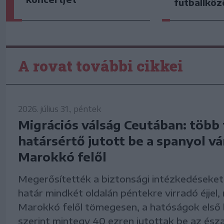
futballkö
A rovat további cikkei
2026. július 31., péntek
Migrációs válság Ceutában: több 
határsértő jutott be a spanyol v
Marokkó felől
Megerősítették a biztonsági intézkedéseket 
határ mindkét oldalán péntekre virradó éjjel,
Marokkó felől tömegesen, a hatóságok első 
szerint mintegy 40 ezren jutottak be az észa