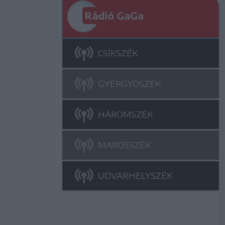
Rádió GaGa
CSÍKSZÉK
GYERGYÓSZÉK
HÁROMSZÉK
MAROSSZÉK
UDVARHELYSZÉK