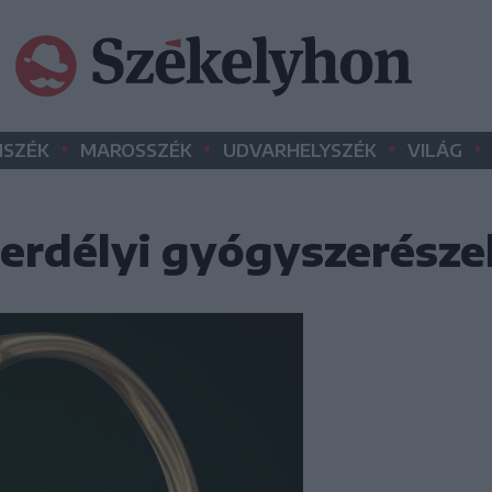
•
•
•
•
SZÉK
MAROSSZÉK
UDVARHELYSZÉK
VILÁG
t erdélyi gyógyszerésze