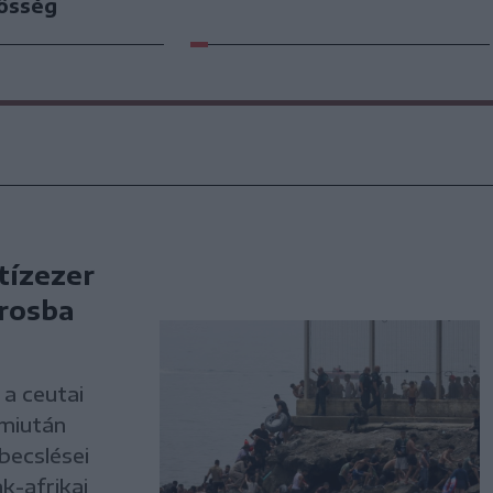
zösség
tízezer
árosba
a ceutai
 miután
becslései
k-afrikai