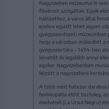
Nagyszeben múzeumai le sem 
fővárost szolgáltak. Egyik elő
hálózathoz, a város által fen
ezekre együtt lehet jegyet vá
gyógyszerészeti múzeumban pe
hogy a városban működött a m
gyógyszertára ‒ 1494-ben ala
követőt és legalább annyi ell
egykor Nagyszebenben munká
között a nagyszebeni kormány
A több mint hatezer darabos ki
homeopátia előtt tiszteleg, a
medvénél (La Ursul Negru) e