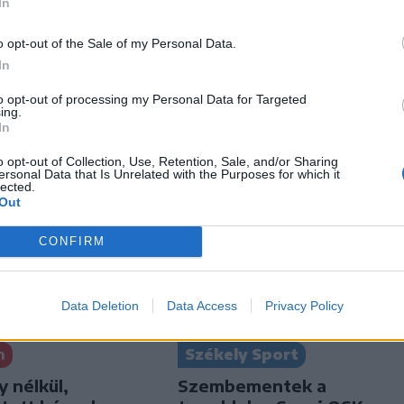
In
o opt-out of the Sale of my Personal Data.
In
to opt-out of processing my Personal Data for Targeted
ing.
In
o opt-out of Collection, Use, Retention, Sale, and/or Sharing
ersonal Data that Is Unrelated with the Purposes for which it
lected.
Out
CONFIRM
Data Deletion
Data Access
Privacy Policy
n
Székely Sport
y nélkül,
Szembementek a