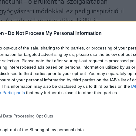
hetünk – ő Brukenthal szolgálatában
 gyógyászati módokkal, ez pedig inspirációul
. A szebeni homeopatikus kiállítás
sz számba, az egykori Az angyalnál (La
on -
Do Not Process My Personal Information
gyűjtve a tárgyi anyagot. De ki is volt
to opt-out of the sale, sharing to third parties, or processing of your per
évei után igazi hírnévre tett szert?
formation for targeted advertising by us, please use the below opt-out s
r selection. Please note that after your opt-out request is processed y
ló április 30-án megjelenő 17. lapszámában
eing interest-based ads based on personal information utilized by us or
disclosed to third parties prior to your opt-out. You may separately opt-
losure of your personal information by third parties on the IAB’s list of
. This information may also be disclosed by us to third parties on the
IA
Participants
that may further disclose it to other third parties.
l Data Processing Opt Outs
o opt-out of the Sharing of my personal data.