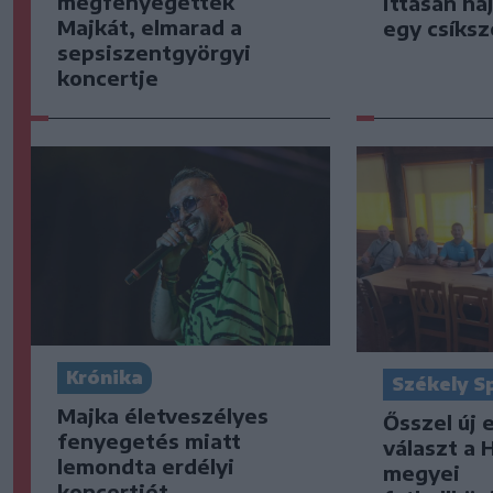
megfenyegették
ittasan ha
Majkát, elmarad a
egy csíksz
sepsiszentgyörgyi
koncertje
Krónika
Székely S
Majka életveszélyes
Ősszel új 
fenyegetés miatt
választ a 
lemondta erdélyi
megyei
koncertjét