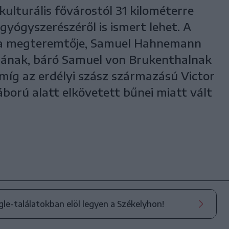
ulturális fővárostól 31 kilométerre
yógyszerészéről is ismert lehet. A
a megteremtője, Samuel Hahnemann
jának, báró Samuel von Brukenthalnak
 míg az erdélyi szász származású Victor
ború alatt elkövetett bűnei miatt vált
ogle-találatokban elöl legyen a Székelyhon!