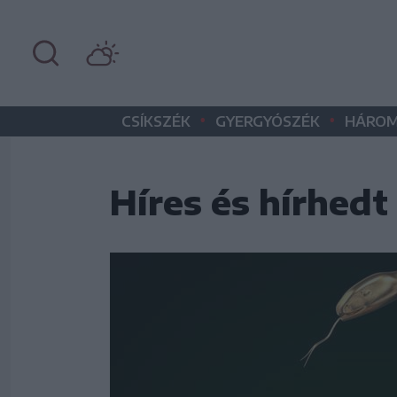
•
•
CSÍKSZÉK
GYERGYÓSZÉK
HÁROM
Híres és hírhed