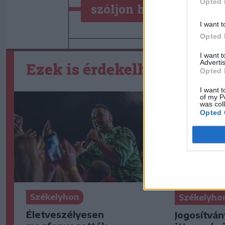
Opted 
szóljon hozzá!
I want t
Opted 
I want 
Advertis
Ezek is érdekelhetik
Opted 
I want t
of my P
was col
Opted 
Székelyhon
Székelyho
Életveszélyesen
Jogosítván