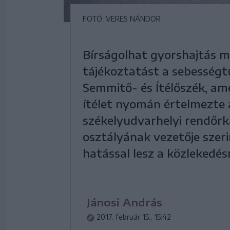
FOTÓ: VERES NÁNDOR
Bírságolhat gyorshajtás mi
tájékoztatást a sebességt
Semmitő- és Ítélőszék, am
ítélet nyomán értelmezte 
székelyudvarhelyi rendőr
osztályának vezetője szer
hatással lesz a közlekedé
Jánosi András
2017. február 15., 15:42