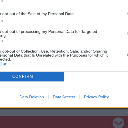
In
y vezetője úgy véli, önmagában az ítélőszék
o opt-out of the Sale of my Personal Data.
ményeként nem fognak megszűnni a
In
yzőkönyvek miatt kezdeményezett bírósági
to opt-out of processing my Personal Data for Targeted
túl ezeket a jegyzőkönyveket nem fogják
ing.
In
gok. Agache szerint azonban az ítélőszéki
o opt-out of Collection, Use, Retention, Sale, and/or Sharing
tások visszaszorításában a rendőrség
ersonal Data that Is Unrelated with the Purposes for which it
lected.
Out
CONFIRM
Data Deletion
Data Access
Privacy Policy