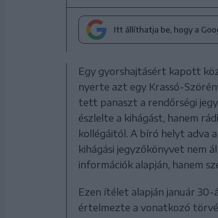
Itt állíthatja be, hogy a Go
Egy gyorshajtásért kapott közl
nyerte azt egy Krassó-Szörén
tett panaszt a rendőrségi jeg
észlelte a kihágást, hanem rá
kollégáitól. A bíró helyt adva 
kihágási jegyzőkönyvet nem áll
információk alapján, hanem sze
Ezen ítélet alapján január 30
értelmezte a vonatkozó törvén