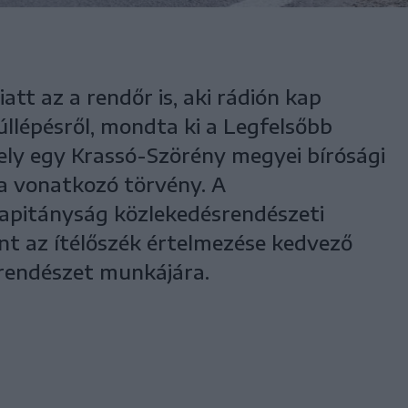
att az a rendőr is, aki rádión kap
úllépésről, mondta ki a Legfelsőbb
ely egy Krassó-Szörény megyei bírósági
a vonatkozó törvény. A
kapitányság közlekedésrendészeti
int az ítélőszék értelmezése kedvező
srendészet munkájára.