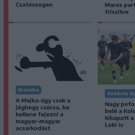
Csatószegen
Maros part
frissítve
Krónika
Székely S
A Majka-ügy csak a
Nagy pofo
jéghegy csúcsa, be
belé a Kol
kellene fejezni a
kikapott a
magyar–magyar
Loki is
acsarkodást