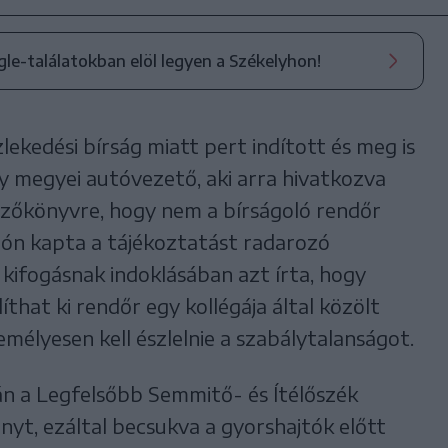
ogle-találatokban elöl legyen a Székelyhon!
ekedési bírság miatt pert indított és meg is
y megyei autóvezető, aki arra hivatkozva
yzőkönyvre, hogy nem a bírságoló rendőr
dión kapta a tájékoztatást radarozó
a kifogásnak indoklásában azt írta, hogy
íthat ki rendőr egy kollégája által közölt
mélyesen kell észlelnie a szabálytalanságot.
-án a Legfelsőbb Semmitő- és Ítélőszék
yt, ezáltal becsukva a gyorshajtók előtt