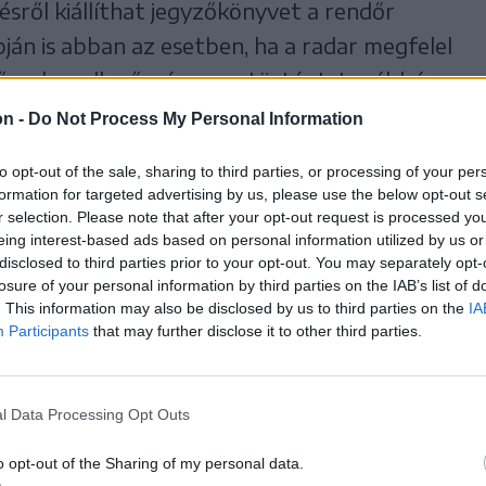
ésről kiállíthat jegyzőkönyvet a rendőr
ján is abban az esetben, ha a radar megfelel
dőszakos ellenőrzése megtörtént, továbbá a
van a feladat elvégzéséhez – mondta ki az
on -
Do Not Process My Personal Information
to opt-out of the sale, sharing to third parties, or processing of your per
formation for targeted advertising by us, please use the below opt-out s
megyében is voltak már a Krassó-Szörény
r selection. Please note that after your opt-out request is processed y
eing interest-based ads based on personal information utilized by us or
erek, Székelyudvarhelyen nem gyakoriak az
disclosed to third parties prior to your opt-out. You may separately opt-
e, az udvarhelyi rendőrkapitányság
losure of your personal information by third parties on the IAB’s list of
. This information may also be disclosed by us to third parties on the
IA
ának vezetője elmondta, ennek oka, hogy
Participants
that may further disclose it to other third parties.
atban, amelyet külön radartechnikus és távoli
emélyzethiány miatt a gyorshajtást észlelő
 állítja félre a gyorshajtót és írja meg a
l Data Processing Opt Outs
Agache.
o opt-out of the Sharing of my personal data.