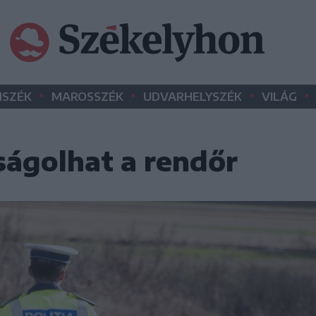
•
•
•
•
SZÉK
MAROSSZÉK
UDVARHELYSZÉK
VILÁG
rságolhat a rendőr