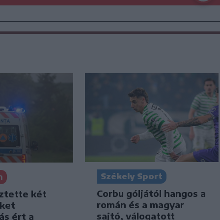
Székely Sport
n
Corbu góljától hangos a
ztette két
román és a magyar
iket
sajtó, válogatott
ás ért a