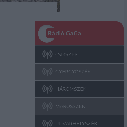
Rádió GaGa
CSÍKSZÉK
GYERGYÓSZÉK
HÁROMSZÉK
MAROSSZÉK
UDVARHELYSZÉK