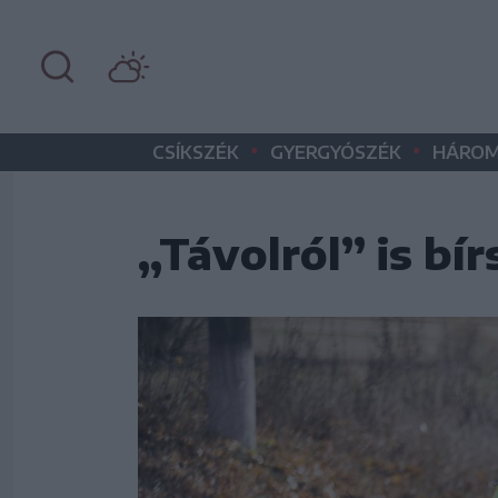
•
•
CSÍKSZÉK
GYERGYÓSZÉK
HÁROM
„Távolról” is bí