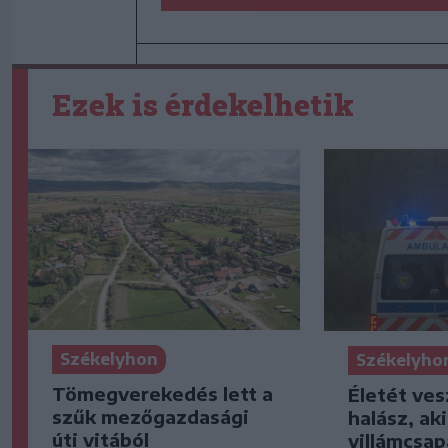
Ezek is érdekelhetik
Székelyhon
Székelyho
Tömegverekedés lett a
Életét ves
szűk mezőgazdasági
halász, ak
úti vitából
villámcsap