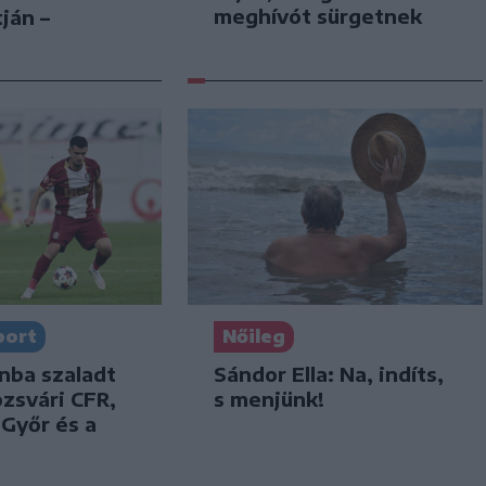
meghívót sürgetnek
ján –
port
Nőileg
nba szaladt
Sándor Ella: Na, indíts,
ozsvári CFR,
s menjünk!
 Győr és a