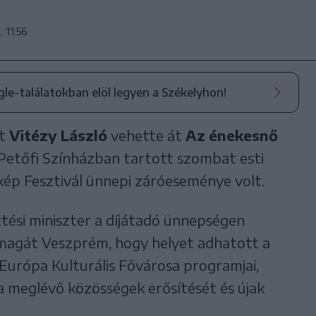
, 11:56
ogle-találatokban elöl legyen a Székelyhon!
at
Vitézy László
vehette át
Az énekesnő
Petőfi Színházban tartott szombat esti
ép Fesztivál ünnepi záróeseménye volt.
ztési miniszter a díjátadó ünnepségen
 magát Veszprém, hogy helyet adhatott a
 Európa Kulturális Fővárosa programjai,
 meglévő közösségek erősítését és újak