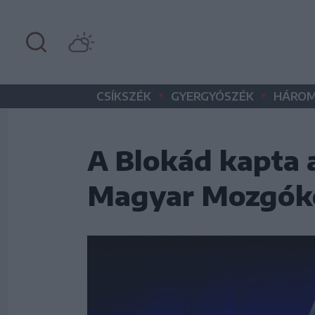
•
•
CSÍKSZÉK
GYERGYÓSZÉK
HÁROM
A Blokád kapta a
Magyar Mozgóké