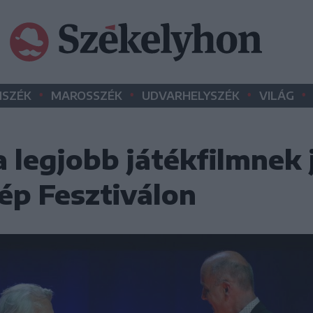
•
•
•
•
SZÉK
MAROSSZÉK
UDVARHELYSZÉK
VILÁG
 legjobb játékfilmnek j
p Fesztiválon