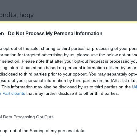
mondta, hogy
on -
Do Not Process My Personal Information
n elkészült 200 film közül
to opt-out of the sale, sharing to third parties, or processing of your per
fesztivál programját.
formation for targeted advertising by us, please use the below opt-out s
r selection. Please note that after your opt-out request is processed y
eing interest-based ads based on personal information utilized by us or
disclosed to third parties prior to your opt-out. You may separately opt-
losure of your personal information by third parties on the IAB’s list of
. This information may also be disclosed by us to third parties on the
IA
Participants
that may further disclose it to other third parties.
l Data Processing Opt Outs
o opt-out of the Sharing of my personal data.