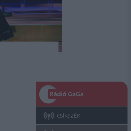
Rádió GaGa
CSÍKSZÉK