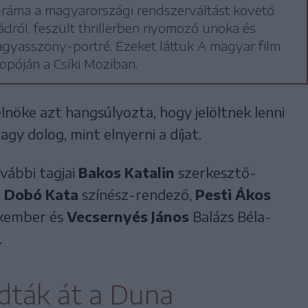
 dráma a magyarországi rendszerváltást követő
ádról, feszült thrillerben nyomozó unoka és
agyasszony-portré. Ezeket láttuk A magyar film
opóján a Csíki Moziban.
 elnöke azt hangsúlyozta, hogy jelöltnek lenni
gy dolog, mint elnyerni a díjat.
ovábbi tagjai
Bakos Katalin
szerkesztő-
,
Dobó Kata
színész-rendező,
Pesti Ákos
akember és
Vecsernyés János
Balázs Béla-
.
adták át a Duna