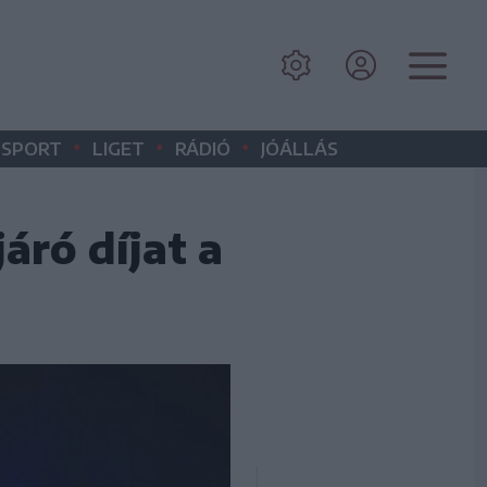
•
•
•
SPORT
LIGET
RÁDIÓ
JÓÁLLÁS
áró díjat a