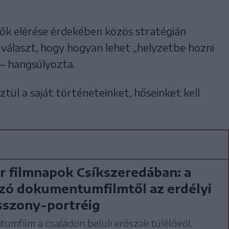
ők elérése érdekében közös stratégián
 választ, hogy hogyan lehet „helyzetbe hozni
 – hangsúlyozta.
tül a saját történeteinket, hőseinket kell
 filmnapok Csíkszeredában: a
zó dokumentumfilmtől az erdélyi
sszony-portréig
mfilm a családon belüli erőszak túlélőiről,