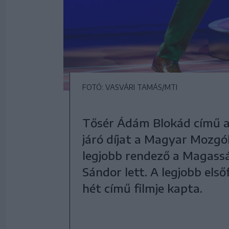
FOTÓ: VASVÁRI TAMÁS/MTI
Tősér Ádám Blokád című al
járó díjat a Magyar Mozgó
legjobb rendező a Magass
Sándor lett. A legjobb els
hét című filmje kapta.