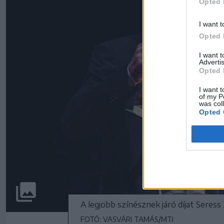
Opted 
I want t
Opted 
I want 
Advertis
Opted 
I want t
of my P
was col
Opted 
A legjobb színésznek járó díjat Seress
FOTÓ: VASVÁRI TAMÁS/MTI