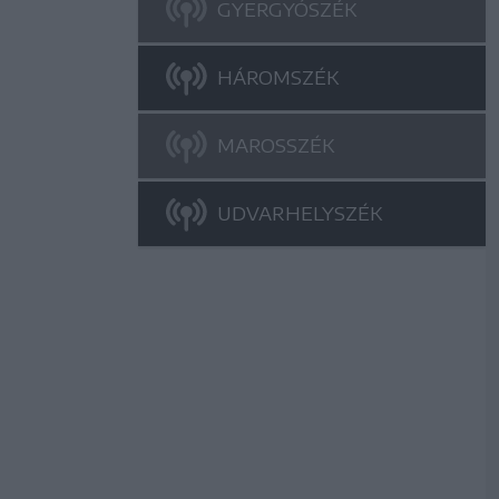
GYERGYÓSZÉK
HÁROMSZÉK
MAROSSZÉK
UDVARHELYSZÉK