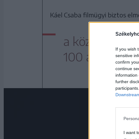
Káel Csaba filmügyi biztos el
Székelyh
a közelmúltba
If you wish 
100 alkotta a 
sensitive in
confirm you
continue se
information 
further disc
participants
Downstream 
Persona
I want t