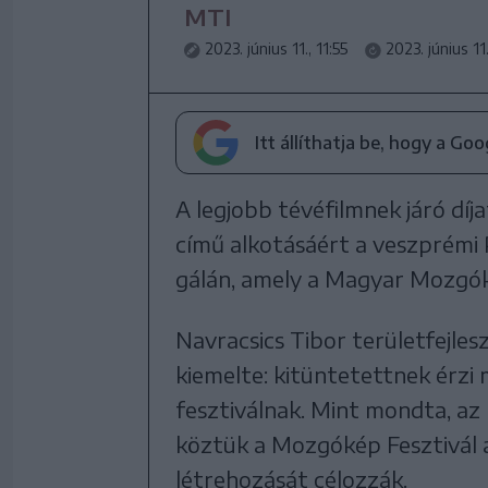
MTI
2023. június 11., 11:55
2023. június 11.
Itt állíthatja be, hogy a Go
A legjobb tévéfilmnek járó díj
című alkotásáért a veszprémi 
gálán, amely a Magyar Mozgók
Navracsics Tibor területfejles
kiemelte: kitüntetettnek érzi
fesztiválnak. Mint mondta, az
köztük a Mozgókép Fesztivál a
létrehozását célozzák.