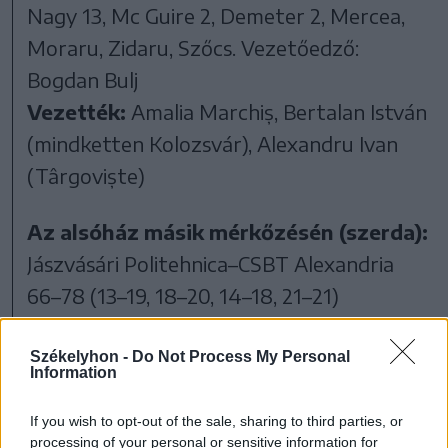
Nagy 13, Mc Guire 2, Demeter 2, Mercea,
Moraru, Zidaru, Szőcs. Vezetőedző:
Bogdan Bulj
Vezették:
Amalia Marchiș, Bertalan István
(mindketten Kolozsvár), Alexandru Ivan
(Târgoviște)
Az alsóház másik mérkőzésén (szerda):
Jászvásári Politehnica–CSBT Alexandria
66–78 (13–19, 18–20, 14–18, 21–21)
A felsőház 6. fordulójának eredményei
Székelyhon -
Do Not Process My Personal
Information
(szerda):
Sepsiszentgyörgyi Sepsi SIC–
If you wish to opt-out of the sale, sharing to third parties, or
processing of your personal or sensitive information for
Szatmárnémeti VSK 72–64 (15–10, 11–12,