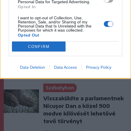
Personal Data for Targeted Advertising.
Opted In
I want to opt-out of Collection, Use,
Ezek is érdekelhetik
Retention, Sale, and/or Sharing of my
Personal Data that Is Unrelated with the
Purposes for which it was collected.
Opted Out
Székelyhon
CONFIRM
„Óriási csattanás volt” – így
emlékszik vissza a kedd esti
balesetre a csíkszeredai
Data Deletion
Data Access
Privacy Policy
családfő
Székelyhon
Visszaküldte a parlamentnek
Nicușor Dan a közel 900
medve kilövését lehetővé
tevő törvényt