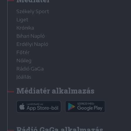
Székely Sport
Liget
Krónika
Bihari Napló
Erdélyi Napló
Főtér
Nőileg
Rádió GaGa
Jóállás
Médiatér alkalmazás
Rádió GaGa alkalmazás