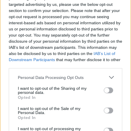
targeted advertising by us, please use the below opt-out
27–19, 19–23)
section to confirm your selection. Please note that after your
opt-out request is processed you may continue seeing
CSM Târgoviște–Galaci Phoenix 53–50 (11–
interest-based ads based on personal information utilized by
13, 13–9, 15–19, 14–9)
us or personal information disclosed to third parties prior to
your opt-out. You may separately opt-out of the further
Brassói Olimpia–Kolozsvári U 62–75 (19–25,
disclosure of your personal information by third parties on the
14–10, 17–14, 12–26).
IAB’s list of downstream participants. This information may
also be disclosed by us to third parties on the
IAB’s List of
Downstream Participants
that may further disclose it to other
third parties.
Personal Data Processing Opt Outs
I want to opt-out of the Sharing of my
personal data.
Opted In
I want to opt-out of the Sale of my
Personal Data.
Opted In
szóljon hozzá!
I want to opt-out of processing my