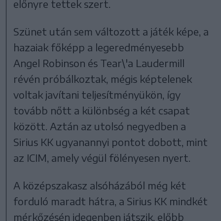
előnyre tettek szert.
Szünet után sem változott a játék képe, a
hazaiak főképp a legeredményesebb
Angel Robinson és Tear\'a Laudermill
révén próbálkoztak, mégis képtelenek
voltak javítani teljesítményükön, így
tovább nőtt a különbség a két csapat
között. Aztán az utolsó negyedben a
Sirius KK ugyanannyi pontot dobott, mint
az ICIM, amely végül fölényesen nyert.
A középszakasz alsóházából még két
forduló maradt hátra, a Sirius KK mindkét
mérkőzésén idegenben játszik, előbb