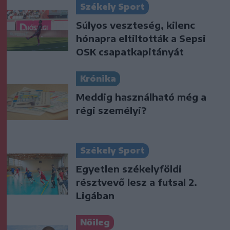
Székely Sport
Súlyos veszteség, kilenc
hónapra eltiltották a Sepsi
OSK csapatkapitányát
Krónika
Meddig használható még a
régi személyi?
Székely Sport
Egyetlen székelyföldi
résztvevő lesz a futsal 2.
Ligában
Nőileg