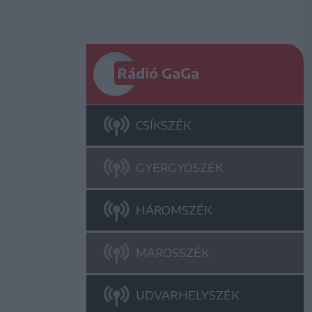
Rádió GaGa
CSÍKSZÉK
GYERGYÓSZÉK
HÁROMSZÉK
MAROSSZÉK
UDVARHELYSZÉK