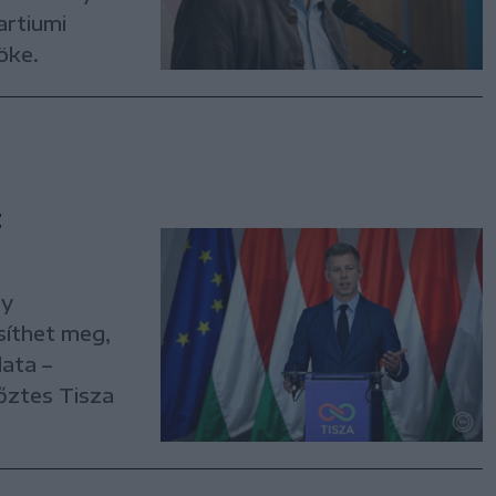
artiumi
öke.
t
ny
síthet meg,
ata –
őztes Tisza