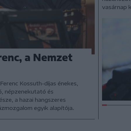
vasárnap k
renc, a Nemzet
Ferenc Kossuth-díjas énekes,
ző, népzenekutató és
sze, a hazai hangszeres
zmozgalom egyik alapítója.