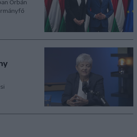
yban Orbán
kormányfő
ny
si