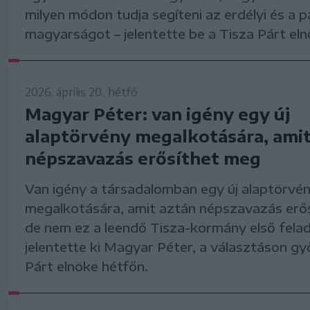
milyen módon tudja segíteni az erdélyi és a p
magyarságot – jelentette be a Tisza Párt eln
2026. április 20., hétfő
Magyar Péter: van igény egy új
alaptörvény megalkotására, ami
népszavazás erősíthet meg
Van igény a társadalomban egy új alaptörvé
megalkotására, amit aztán népszavazás erő
de nem ez a leendő Tisza-kormány első felad
jelentette ki Magyar Péter, a választáson gy
Párt elnöke hétfőn.