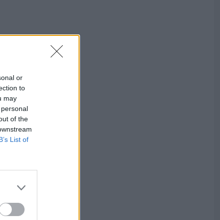
sonal or
ection to
ou may
 personal
out of the
 downstream
B’s List of