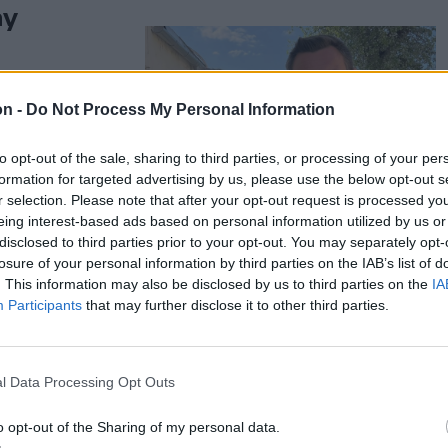
ny
zy Dávidot, a
on -
Do Not Process My Personal Information
ére pedig
r, a
to opt-out of the sale, sharing to third parties, or processing of your per
dő
formation for targeted advertising by us, please use the below opt-out s
r selection. Please note that after your opt-out request is processed y
eing interest-based ads based on personal information utilized by us or
disclosed to third parties prior to your opt-out. You may separately opt-
losure of your personal information by third parties on the IAB’s list of
. This information may also be disclosed by us to third parties on the
IA
Participants
that may further disclose it to other third parties.
lovákiába
l Data Processing Opt Outs
Barátság-
o opt-out of the Sharing of my personal data.