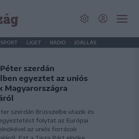
zág
•
•
•
SPORT
LIGET
RÁDIÓ
JÓÁLLÁS
Péter szerdán
lben egyeztet az uniós
k Magyarországra
áról
er szerdán Brüsszelbe utazik és
 egyeztetést folytat az Európai
elnökével az uniós források
láról. Ezt a Tisza Párt elnöke