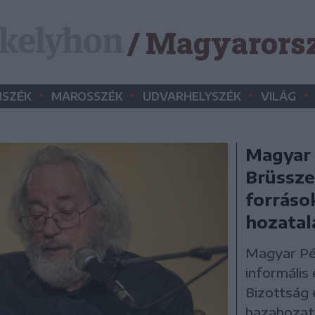
/ Magyarors
•
•
•
•
SZÉK
MAROSSZÉK
UDVARHELYSZÉK
VILÁG
Magyar 
Brüssze
forráso
hozatal
Magyar Pét
informális
Bizottság 
hazahozata