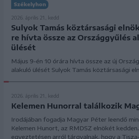
Székelyhon
2026. április 21., kedd
Sulyok Tamás köztársasági elnök
re hívta össze az Országgyűlés a
ülését
Május 9-én 10 órára hívta össze az új Orszá
alakuló ülését Sulyok Tamás köztársasági el
2026. április 21., kedd
Kelemen Hunorral találkozik Ma
Irodájában fogadja Magyar Péter leendő min
Kelemen Hunort, az RMDSZ elnökét kedden.
egyeztetésen arról tárgyalnak, hogy a Tisz