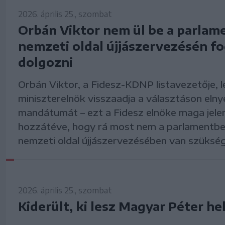
2026. április 25., szombat
Orbán Viktor nem ül be a parlam
nemzeti oldal újjászervezésén f
dolgozni
Orbán Viktor, a Fidesz-KDNP listavezetője, 
miniszterelnök visszaadja a választáson elny
mandátumát – ezt a Fidesz elnöke maga jelen
hozzátéve, hogy rá most nem a parlamentbe
nemzeti oldal újjászervezésében van szükség
2026. április 25., szombat
Kiderült, ki lesz Magyar Péter he