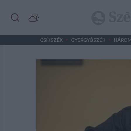
•
•
CSÍKSZÉK
GYERGYÓSZÉK
HÁROM