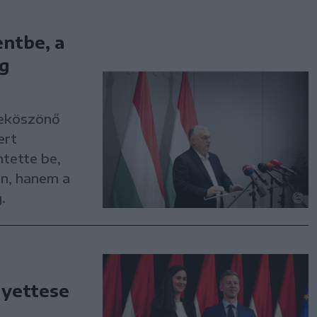
entbe, a
og
leköszönő
ert
tette be,
n, hanem a
.
lyettese