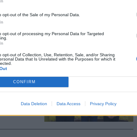
In
 közölte a
n
o opt-out of the Sale of my Personal Data.
In
to opt-out of processing my Personal Data for Targeted
ing.
In
o opt-out of Collection, Use, Retention, Sale, and/or Sharing
 nevezte
ersonal Data that Is Unrelated with the Purposes for which it
lected.
Out
CONFIRM
s térsége
te fel a
ejlesztési
Data Deletion
Data Access
Privacy Policy
vel pedig