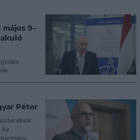
 május 9-
lakuló
ggyűlés
nök.
gyar Péter
iszterelnök
 Az
a-kormány