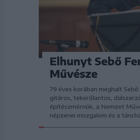
Elhunyt Sebő Fe
Művésze
79 éves korában meghalt Sebő 
gitáros, tekerőlantos, dalszer
építészmérnök, a Nemzet Művé
népzenei mozgalom és a tánchá