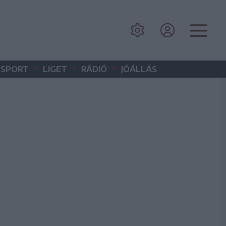
•
•
•
SPORT
LIGET
RÁDIÓ
JÓÁLLÁS