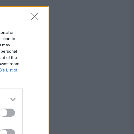
sonal or
ection to
ou may
 personal
out of the
 downstream
B’s List of