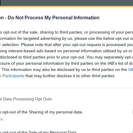
E-mail-cím
on -
Do Not Process My Personal Information
to opt-out of the sale, sharing to third parties, or processing of your per
Jelszó
formation for targeted advertising by us, please use the below opt-out s
r selection. Please note that after your opt-out request is processed y
eing interest-based ads based on personal information utilized by us or
disclosed to third parties prior to your opt-out. You may separately opt-
Elfelejtette a jelszavát?
losure of your personal information by third parties on the IAB’s list of
. This information may also be disclosed by us to third parties on the
IA
Participants
that may further disclose it to other third parties.
BEJELENTKEZÉS
Regisztráció
l Data Processing Opt Outs
o opt-out of the Sharing of my personal data.
In
o opt-out of the Sale of my Personal Data.