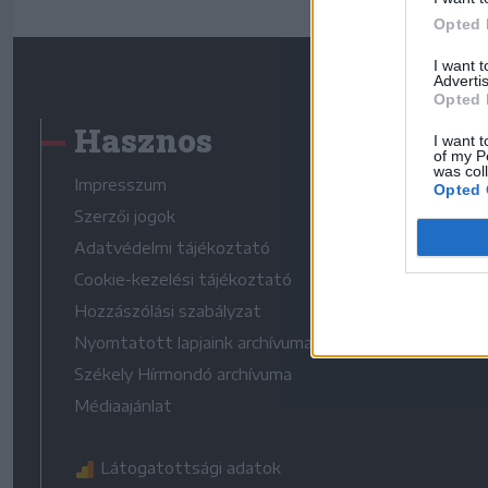
Opted 
I want 
Advertis
Opted 
Hasznos
I want t
of my P
was col
Impresszum
Opted 
Szerzői jogok
Adatvédelmi tájékoztató
Cookie-kezelési tájékoztató
Hozzászólási szabályzat
Nyomtatott lapjaink archívuma
Székely Hírmondó archívuma
Médiaajánlat
Látogatottsági adatok