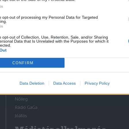
In
to opt-out of processing my Personal Data for Targeted
ing.
In
Médiatér
o opt-out of Collection, Use, Retention, Sale, and/or Sharing
ersonal Data that Is Unrelated with the Purposes for which it
lected.
Székely Sport
Out
Liget
CONFIRM
Krónika
Bihari Napló
Erdélyi Napló
Data Deletion
Data Access
Privacy Policy
Főtér
Nőileg
Rádió GaGa
Jóállás