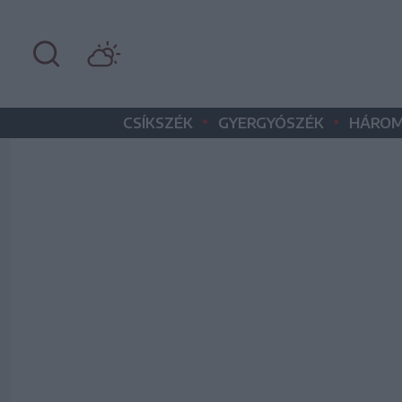
•
•
CSÍKSZÉK
GYERGYÓSZÉK
HÁROM