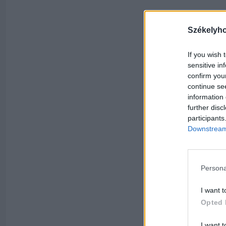
Székelyh
If you wish 
sensitive in
confirm you
continue se
information 
further disc
participants
Downstream 
Persona
I want t
Opted 
I want t