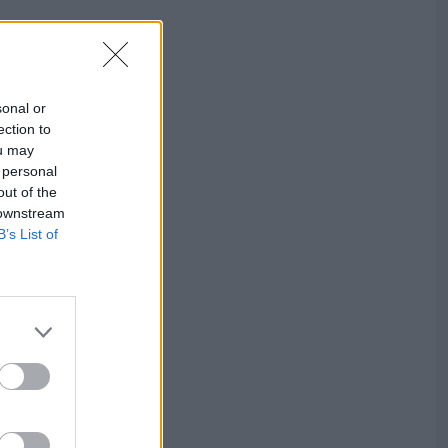
sonal or
ection to
ou may
 personal
out of the
 downstream
B’s List of