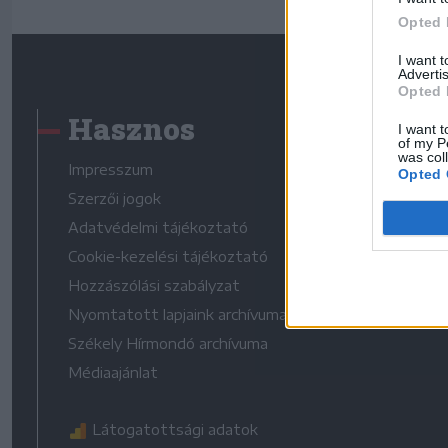
Opted 
I want 
Advertis
Opted 
Hasznos
I want t
of my P
was col
Impresszum
Opted 
Szerzői jogok
Adatvédelmi tájékoztató
Cookie-kezelési tájékoztató
Hozzászólási szabályzat
Nyomtatott lapjaink archívuma
Székely Hírmondó archívuma
Médiaajánlat
Látogatottsági adatok