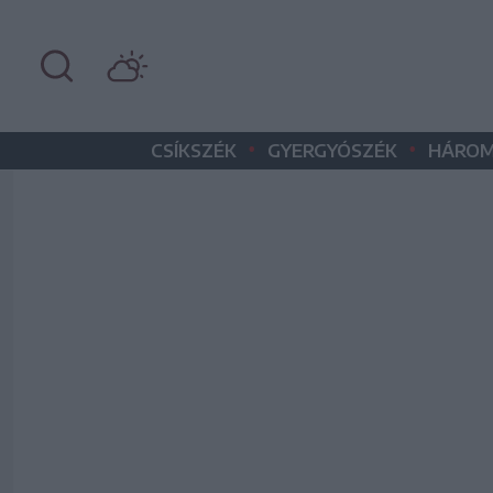
•
•
CSÍKSZÉK
GYERGYÓSZÉK
HÁROM