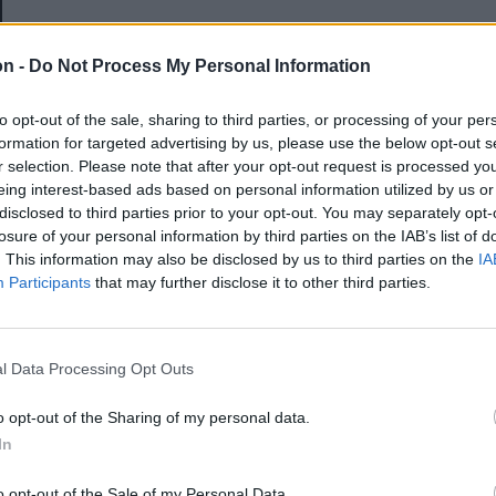
E-mail-cím
on -
Do Not Process My Personal Information
to opt-out of the sale, sharing to third parties, or processing of your per
Jelszó
formation for targeted advertising by us, please use the below opt-out s
r selection. Please note that after your opt-out request is processed y
eing interest-based ads based on personal information utilized by us or
disclosed to third parties prior to your opt-out. You may separately opt-
Elfelejtette a jelszavát?
losure of your personal information by third parties on the IAB’s list of
. This information may also be disclosed by us to third parties on the
IA
Participants
that may further disclose it to other third parties.
BEJELENTKEZÉS
Regisztráció
l Data Processing Opt Outs
o opt-out of the Sharing of my personal data.
In
o opt-out of the Sale of my Personal Data.