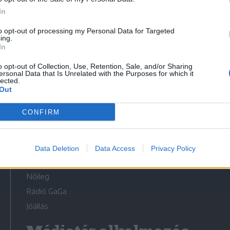
In
to opt-out of processing my Personal Data for Targeted
ing.
In
Médiatér
o opt-out of Collection, Use, Retention, Sale, and/or Sharing
ersonal Data that Is Unrelated with the Purposes for which it
lected.
Székely Sport
Out
Liget
CONFIRM
Krónika
Bihari Napló
Erdélyi Napló
Data Deletion
Data Access
Privacy Policy
Főtér
Nőileg
Rádió GaGa
Jóállás