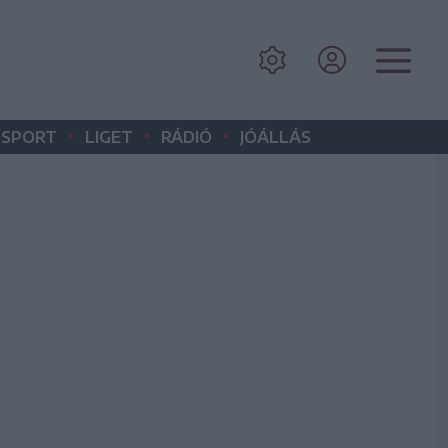
•
•
•
SPORT
LIGET
RÁDIÓ
JÓÁLLÁS