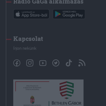
Rádió GaGa alkalmazás
Kapcsolat
Írjon nekünk