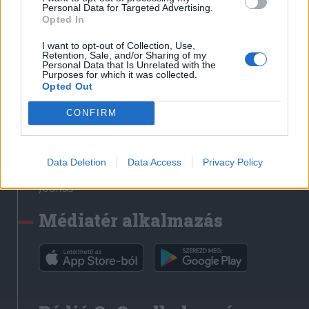
Médiatér
Personal Data for Targeted Advertising.
Opted In
Székely Sport
I want to opt-out of Collection, Use,
Liget
Retention, Sale, and/or Sharing of my
Personal Data that Is Unrelated with the
Krónika
Purposes for which it was collected.
Opted Out
Bihari Napló
Erdélyi Napló
CONFIRM
Főtér
Nőileg
Data Deletion
Data Access
Privacy Policy
Rádió GaGa
Jóállás
Médiatér alkalmazás