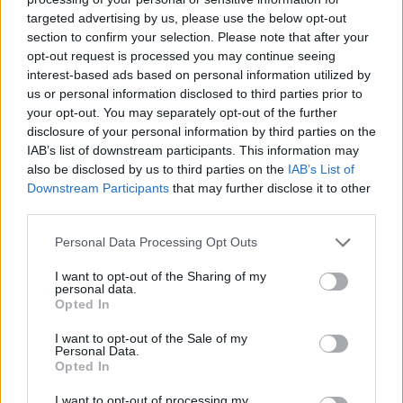
targeted advertising by us, please use the below opt-out
section to confirm your selection. Please note that after your
Hasznos
opt-out request is processed you may continue seeing
interest-based ads based on personal information utilized by
Impresszum
us or personal information disclosed to third parties prior to
your opt-out. You may separately opt-out of the further
Szerzői jogok
disclosure of your personal information by third parties on the
Adatvédelmi tájékoztató
IAB’s list of downstream participants. This information may
Cookie-kezelési tájékoztató
also be disclosed by us to third parties on the
IAB’s List of
Downstream Participants
that may further disclose it to other
Hozzászólási szabályzat
third parties.
Nyomtatott lapjaink archívuma
Székely Hírmondó archívuma
Personal Data Processing Opt Outs
Médiaajánlat
I want to opt-out of the Sharing of my
personal data.
Opted In
Látogatottsági adatok
I want to opt-out of the Sale of my
Personal Data.
Sütibeállítások
Opted In
I want to opt-out of processing my