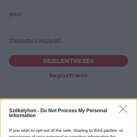
Jelszó
Elfelejtette a jelszavát?
BEJELENTKEZÉS
Regisztráció
Székelyhon -
Do Not Process My Personal
Information
If you wish to opt-out of the sale, sharing to third parties, or
processing of your personal or sensitive information for