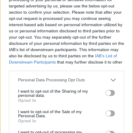
targeted advertising by us, please use the below opt-out
section to confirm your selection. Please note that after your
Hasznos
opt-out request is processed you may continue seeing
interest-based ads based on personal information utilized by
Impresszum
us or personal information disclosed to third parties prior to
your opt-out. You may separately opt-out of the further
Szerzői jogok
disclosure of your personal information by third parties on the
Adatvédelmi tájékoztató
IAB’s list of downstream participants. This information may
Cookie-kezelési tájékoztató
also be disclosed by us to third parties on the
IAB’s List of
Downstream Participants
that may further disclose it to other
Hozzászólási szabályzat
third parties.
Nyomtatott lapjaink archívuma
Székely Hírmondó archívuma
Personal Data Processing Opt Outs
Médiaajánlat
I want to opt-out of the Sharing of my
personal data.
Opted In
Látogatottsági adatok
I want to opt-out of the Sale of my
Personal Data.
Sütibeállítások
Opted In
I want to opt-out of processing my