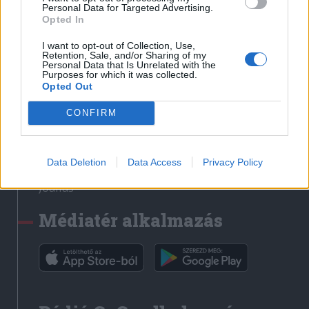
Médiatér
Personal Data for Targeted Advertising.
Opted In
Székely Sport
I want to opt-out of Collection, Use,
Liget
Retention, Sale, and/or Sharing of my
Personal Data that Is Unrelated with the
Krónika
Purposes for which it was collected.
Opted Out
Bihari Napló
Erdélyi Napló
CONFIRM
Főtér
Nőileg
Data Deletion
Data Access
Privacy Policy
Rádió GaGa
Jóállás
Médiatér alkalmazás