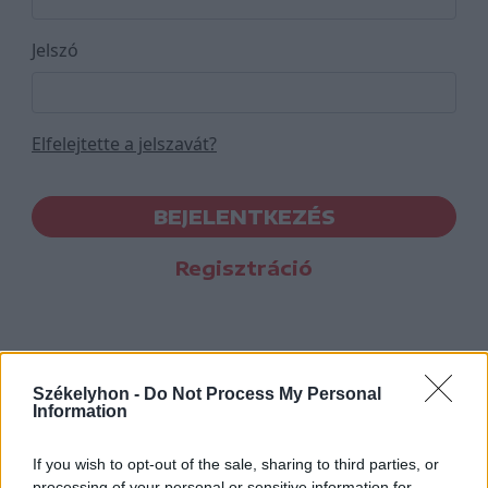
Jelszó
Elfelejtette a jelszavát?
BEJELENTKEZÉS
Regisztráció
Székelyhon -
Do Not Process My Personal
Information
If you wish to opt-out of the sale, sharing to third parties, or
processing of your personal or sensitive information for