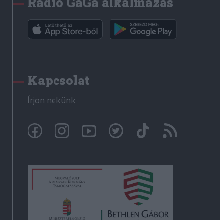
Rádió GaGa alkalmazás
Kapcsolat
Írjon nekünk