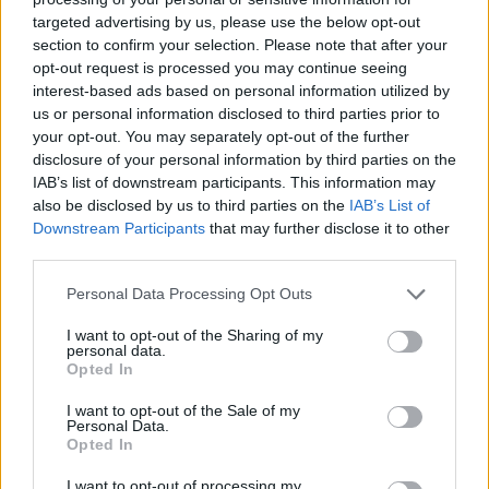
targeted advertising by us, please use the below opt-out
section to confirm your selection. Please note that after your
Hasznos
opt-out request is processed you may continue seeing
interest-based ads based on personal information utilized by
Impresszum
us or personal information disclosed to third parties prior to
your opt-out. You may separately opt-out of the further
Szerzői jogok
disclosure of your personal information by third parties on the
Adatvédelmi tájékoztató
IAB’s list of downstream participants. This information may
Cookie-kezelési tájékoztató
also be disclosed by us to third parties on the
IAB’s List of
Downstream Participants
that may further disclose it to other
Hozzászólási szabályzat
third parties.
Nyomtatott lapjaink archívuma
Székely Hírmondó archívuma
Personal Data Processing Opt Outs
Médiaajánlat
I want to opt-out of the Sharing of my
personal data.
Opted In
Látogatottsági adatok
I want to opt-out of the Sale of my
Personal Data.
Sütibeállítások
Opted In
I want to opt-out of processing my