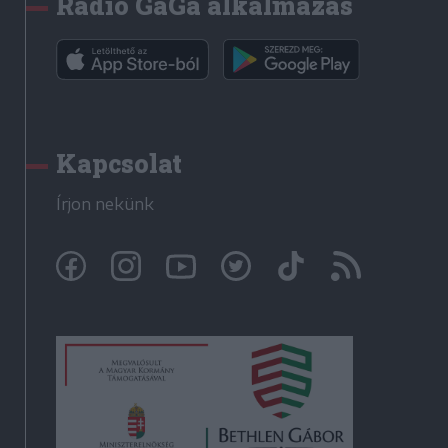
Rádió GaGa alkalmazás
Kapcsolat
Írjon nekünk