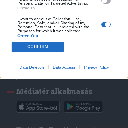
Médiatér
Personal Data for Targeted Advertising.
Opted In
Székely Sport
I want to opt-out of Collection, Use,
Liget
Retention, Sale, and/or Sharing of my
Personal Data that Is Unrelated with the
Krónika
Purposes for which it was collected.
Opted Out
Bihari Napló
Erdélyi Napló
CONFIRM
Főtér
Nőileg
Data Deletion
Data Access
Privacy Policy
Rádió GaGa
Jóállás
Médiatér alkalmazás