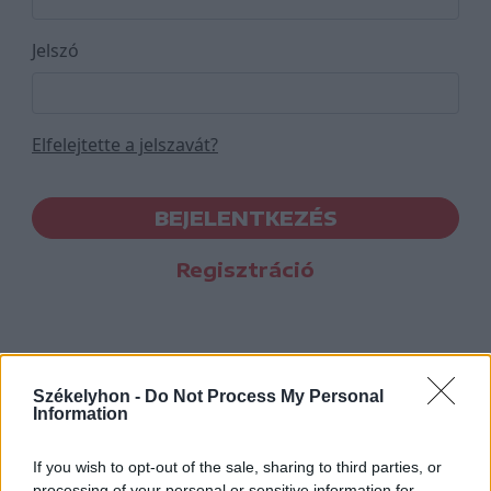
Jelszó
Elfelejtette a jelszavát?
BEJELENTKEZÉS
Regisztráció
Székelyhon -
Do Not Process My Personal
Information
If you wish to opt-out of the sale, sharing to third parties, or
processing of your personal or sensitive information for