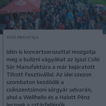
FOTÓ: PINTI ATTILA
Idén is koncertsorozattal mozgatja
meg a bulizni vágyókat az Igazi Csíki
Sör Manufaktúra a már bejáratott
Tiltott Fesztivállal. Az idei szezon
szombaton kezdődik a
csíkszentsimoni sörgyár udvarán,
ahol a Wellhello és a Halott Pénz
lesznek a sztárfellépők.