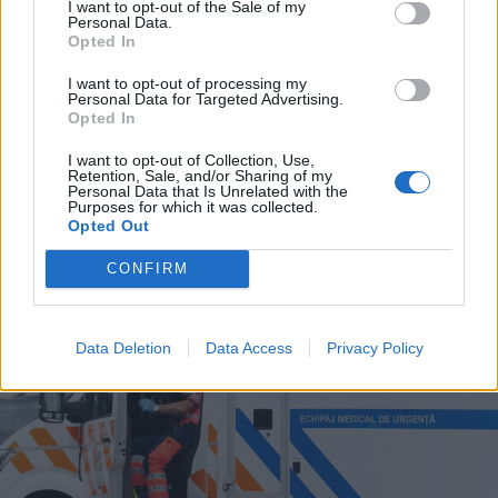
I want to opt-out of the Sale of my
Personal Data.
Opted In
I want to opt-out of processing my
Personal Data for Targeted Advertising.
2026. augusztus 09., vasárnap
Opted In
Raed Arafat: elfogadhatatlan az
I want to opt-out of Collection, Use,
életmentők elleni erőszak
Retention, Sale, and/or Sharing of my
Personal Data that Is Unrelated with the
Purposes for which it was collected.
Opted Out
CONFIRM
Data Deletion
Data Access
Privacy Policy