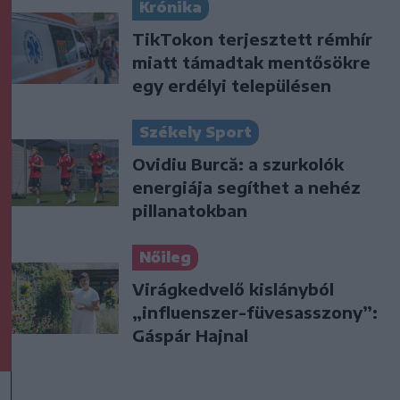
Krónika
TikTokon terjesztett rémhír
miatt támadtak mentősökre
egy erdélyi településen
Székely Sport
Ovidiu Burcă: a szurkolók
energiája segíthet a nehéz
pillanatokban
Nőileg
Virágkedvelő kislányból
„influenszer-füvesasszony”:
Gáspár Hajnal