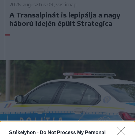
2026. augusztus 09., vasárnap
A Transalpinát is lepipálja a nagy
háború idején épült Strategica
Székelyhon -
Do Not Process My Personal