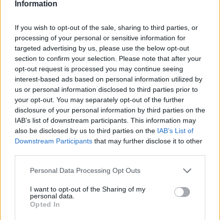
Information
If you wish to opt-out of the sale, sharing to third parties, or
processing of your personal or sensitive information for
2026. augusztus 09., vasárnap
targeted advertising by us, please use the below opt-out
Három férfit vettek őrizetbe a
section to confirm your selection. Please note that after your
opt-out request is processed you may continue seeing
megtámadott mentőautó ügyében
interest-based ads based on personal information utilized by
us or personal information disclosed to third parties prior to
your opt-out. You may separately opt-out of the further
disclosure of your personal information by third parties on the
IAB’s list of downstream participants. This information may
also be disclosed by us to third parties on the
IAB’s List of
Downstream Participants
that may further disclose it to other
third parties.
Personal Data Processing Opt Outs
I want to opt-out of the Sharing of my
personal data.
Opted In