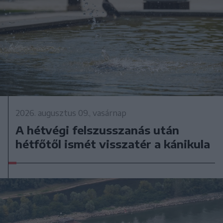
2026. augusztus 09., vasárnap
A hétvégi felszusszanás után
hétfőtől ismét visszatér a kánikula