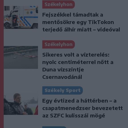
Székelyhon
Fejszékkel támadtak a
mentősökre egy TikTokon
terjedő álhír miatt – videóval
Székelyhon
Sikeres volt a vízterelés:
nyolc centiméterrel nőtt a
Duna vízszintje
Csernavodánál
Székely Sport
Egy évtized a háttérben – a
csapatmenedzser bevezetett
az SZFC kulisszái mögé