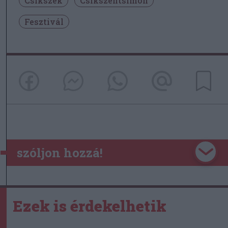
Csíkszék
Csíkszentsimon
Fesztivál
szóljon hozzá!
Ezek is érdekelhetik