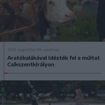
2026. augusztus 09., vasárnap
Aratókalákával idézték fel a múltat
Csíkszentkirályon