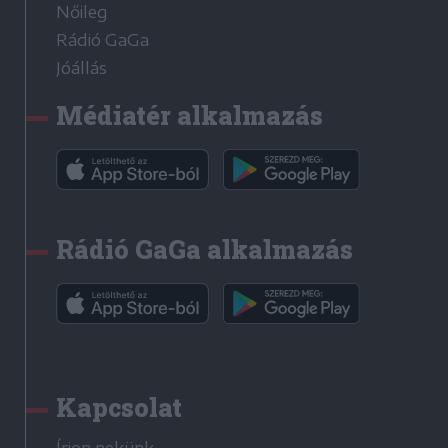
Nőileg
Rádió GaGa
Jóállás
Médiatér alkalmazás
Rádió GaGa alkalmazás
Kapcsolat
Írjon nekünk