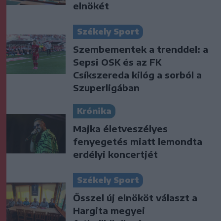
elnökét
Székely Sport
Szembementek a trenddel: a
Sepsi OSK és az FK
Csíkszereda kilóg a sorból a
Szuperligában
Krónika
Majka életveszélyes
fenyegetés miatt lemondta
erdélyi koncertjét
Székely Sport
Ősszel új elnököt választ a
Hargita megyei