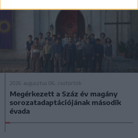
2026. augusztus 06., csütörtök
Megérkezett a Száz év magány
sorozatadaptációjának második
évada