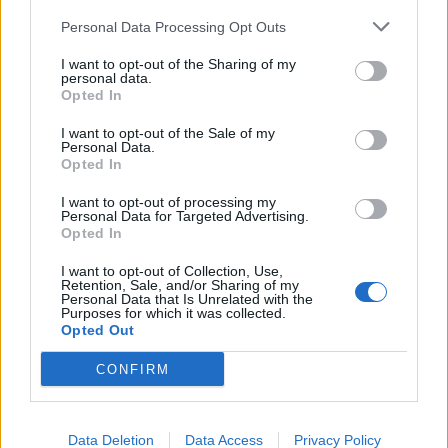
Personal Data Processing Opt Outs
I want to opt-out of the Sharing of my
personal data.
Opted In
I want to opt-out of the Sale of my
Personal Data.
Opted In
I want to opt-out of processing my
Personal Data for Targeted Advertising.
Opted In
I want to opt-out of Collection, Use,
Retention, Sale, and/or Sharing of my
2026. augusztus 06., csütörtök
Personal Data that Is Unrelated with the
Purposes for which it was collected.
Harmadfokú hőségriasztás a
Opted Out
nyugati megyékre, másodfokú
CONFIRM
viharriasztás Székelyföldre
Data Deletion
Data Access
Privacy Policy