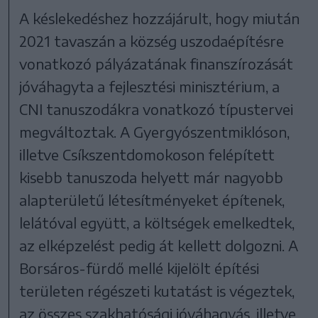
A késlekedéshez hozzájárult, hogy miután
2021 tavaszán a község uszodaépítésre
vonatkozó pályázatának finanszírozását
jóváhagyta a fejlesztési minisztérium, a
CNI tanuszodákra vonatkozó típustervei
megváltoztak. A Gyergyószentmiklóson,
illetve Csíkszentdomokoson felépített
kisebb tanuszoda helyett már nagyobb
alapterületű létesítményeket építenek,
lelátóval együtt, a költségek emelkedtek,
az elképzelést pedig át kellett dolgozni. A
Borsáros-fürdő mellé kijelölt építési
területen régészeti kutatást is végeztek,
az összes szakhatósági jóváhagyás, illetve