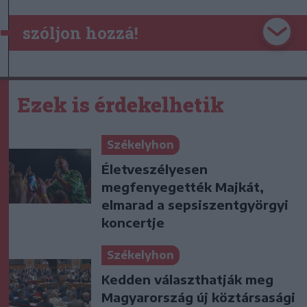
szóljon hozzá!
Ezek is érdekelhetik
Székelyhon
Életveszélyesen
megfenyegették Majkát,
elmarad a sepsiszentgyörgyi
koncertje
Székelyhon
Kedden választhatják meg
Magyarország új köztársasági