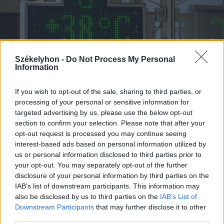
Székelyhon -
Do Not Process My Personal
Information
If you wish to opt-out of the sale, sharing to third parties, or
processing of your personal or sensitive information for
targeted advertising by us, please use the below opt-out
2026. augusztus 06., csütörtök
section to confirm your selection. Please note that after your
Nem kell aggódni a lehűlés miatt,
opt-out request is processed you may continue seeing
velünk marad még a kánikula
interest-based ads based on personal information utilized by
us or personal information disclosed to third parties prior to
your opt-out. You may separately opt-out of the further
disclosure of your personal information by third parties on the
IAB’s list of downstream participants. This information may
also be disclosed by us to third parties on the
IAB’s List of
Downstream Participants
that may further disclose it to other
third parties.