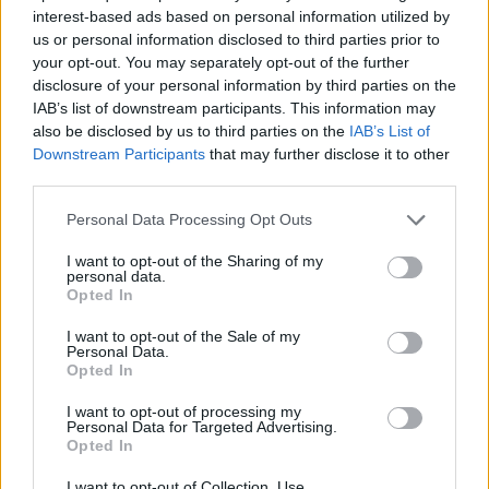
Ligában
interest-based ads based on personal information utilized by
us or personal information disclosed to third parties prior to
your opt-out. You may separately opt-out of the further
Krónika
disclosure of your personal information by third parties on the
Meddig használható még a
IAB’s list of downstream participants. This information may
also be disclosed by us to third parties on the
IAB’s List of
régi személyi?
Downstream Participants
that may further disclose it to other
third parties.
Personal Data Processing Opt Outs
Székely Sport
Látványos meccs nyitotta a
I want to opt-out of the Sharing of my
personal data.
Szuperliga negyedik
Opted In
fordulóját (videóval)
I want to opt-out of the Sale of my
Personal Data.
Opted In
Nőileg
I want to opt-out of processing my
Sándor Ella: Na, indíts, s
Personal Data for Targeted Advertising.
menjünk!
Opted In
I want to opt-out of Collection, Use,