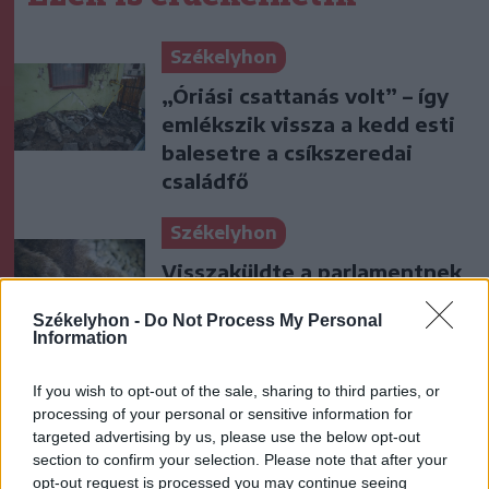
Székelyhon
„Óriási csattanás volt” – így
emlékszik vissza a kedd esti
balesetre a csíkszeredai
családfő
Székelyhon
Visszaküldte a parlamentnek
Nicușor Dan a közel 900
Székelyhon -
Do Not Process My Personal
medve kilövését lehetővé
Information
tevő törvényt
If you wish to opt-out of the sale, sharing to third parties, or
Székely Sport
processing of your personal or sensitive information for
targeted advertising by us, please use the below opt-out
Egyetlen székelyföldi
section to confirm your selection. Please note that after your
résztvevő lesz a futsal 2.
opt-out request is processed you may continue seeing