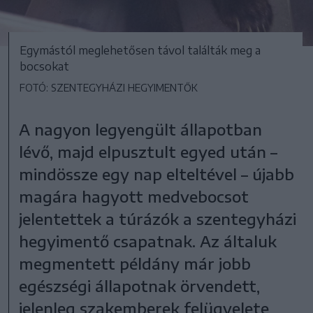
Egymástól meglehetősen távol találták meg a
bocsokat
FOTÓ: SZENTEGYHÁZI HEGYIMENTŐK
A nagyon legyengült állapotban
lévő, majd elpusztult egyed után –
mindössze egy nap elteltével – újabb
magára hagyott medvebocsot
jelentettek a túrázók a szentegyházi
hegyimentő csapatnak. Az általuk
megmentett példány már jobb
egészségi állapotnak örvendett,
jelenleg szakemberek felügyelete