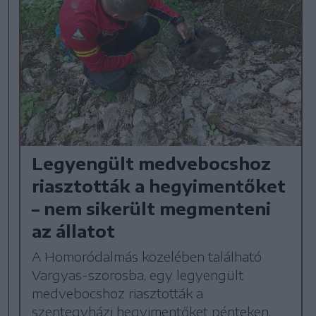
Legyengült medvebocshoz
riasztották a hegyimentőket
– nem sikerült megmenteni
az állatot
A Homoródalmás közelében található
Vargyas-szorosba, egy legyengült
medvebocshoz riasztották a
szentegyházi hegyimentőket pénteken.