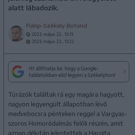
alatt lábadozik.
Fülöp-Székely Botond
2023. május 22., 13:13
2023. május 22., 13:22
Itt állíthatja be, hogy a Google-
találatokban elöl legyen a Székelyhon!
Túrázók találtak rá egy magára hagyott,
nagyon legyengült állapotban lévő
medvebocsra pénteken reggel a Vargyas-
szoros Homoródalmás felőli részén, amit
aznap délután jelentettek a Hargita