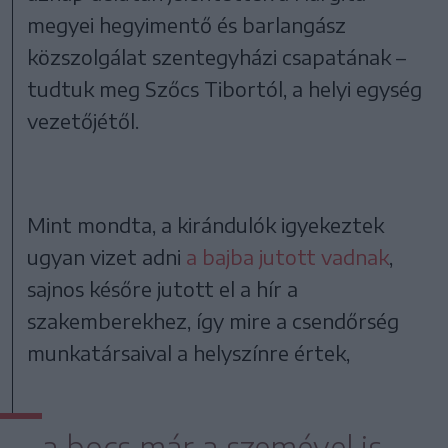
megyei hegyimentő és barlangász
közszolgálat szentegyházi csapatának –
tudtuk meg Szőcs Tibortól, a helyi egység
vezetőjétől.
Mint mondta, a kirándulók igyekeztek
ugyan vizet adni
a bajba jutott vadnak
,
sajnos későre jutott el a hír a
szakemberekhez, így mire a csendőrség
munkatársaival a helyszínre értek,
a bocs már a szemével is