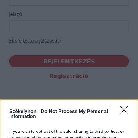
Jelszó
Elfelejtette a jelszavát?
BEJELENTKEZÉS
Regisztráció
Székelyhon -
Do Not Process My Personal
Information
If you wish to opt-out of the sale, sharing to third parties, or
processing of your personal or sensitive information for