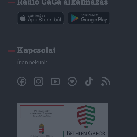
Rádió GaGa alkalmazás
Kapcsolat
Írjon nekünk