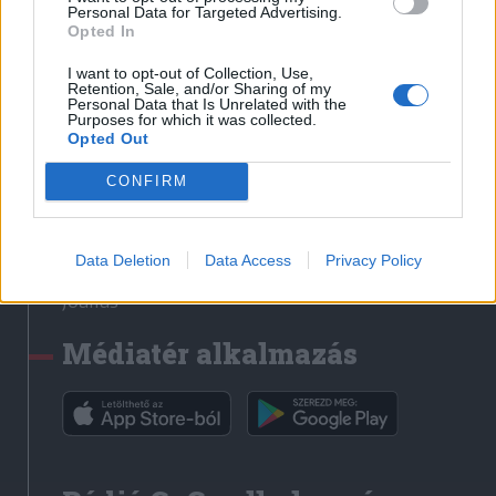
Médiatér
Personal Data for Targeted Advertising.
Opted In
Székely Sport
I want to opt-out of Collection, Use,
Liget
Retention, Sale, and/or Sharing of my
Personal Data that Is Unrelated with the
Krónika
Purposes for which it was collected.
Opted Out
Bihari Napló
Erdélyi Napló
CONFIRM
Főtér
Nőileg
Data Deletion
Data Access
Privacy Policy
Rádió GaGa
Jóállás
Médiatér alkalmazás