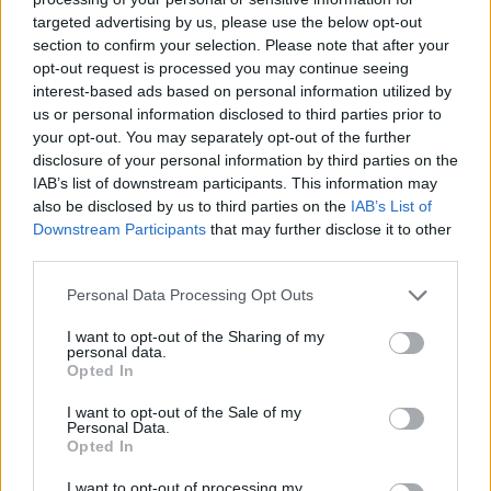
targeted advertising by us, please use the below opt-out
section to confirm your selection. Please note that after your
Hasznos
opt-out request is processed you may continue seeing
interest-based ads based on personal information utilized by
Impresszum
us or personal information disclosed to third parties prior to
your opt-out. You may separately opt-out of the further
Szerzői jogok
disclosure of your personal information by third parties on the
Adatvédelmi tájékoztató
IAB’s list of downstream participants. This information may
Cookie-kezelési tájékoztató
also be disclosed by us to third parties on the
IAB’s List of
Downstream Participants
that may further disclose it to other
Hozzászólási szabályzat
third parties.
Nyomtatott lapjaink archívuma
Székely Hírmondó archívuma
Personal Data Processing Opt Outs
Médiaajánlat
I want to opt-out of the Sharing of my
personal data.
Opted In
Látogatottsági adatok
I want to opt-out of the Sale of my
Personal Data.
Sütibeállítások
Opted In
I want to opt-out of processing my