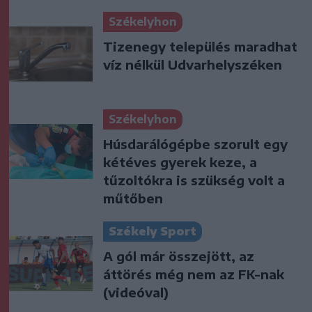
Székelyhon
Tizenegy település maradhat
víz nélkül Udvarhelyszéken
Székelyhon
Húsdarálógépbe szorult egy
kétéves gyerek keze, a
tűzoltókra is szükség volt a
műtőben
Székely Sport
A gól már összejött, az
áttörés még nem az FK-nak
(videóval)