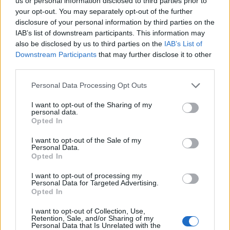
us or personal information disclosed to third parties prior to
your opt-out. You may separately opt-out of the further
disclosure of your personal information by third parties on the
IAB’s list of downstream participants. This information may
also be disclosed by us to third parties on the
IAB’s List of
Downstream Participants
that may further disclose it to other
2026. augusztus 09., vasárnap
third parties.
Magyar előadók Sziget-koncertjei
Personal Data Processing Opt Outs
lesznek láthatók az M1-en
I want to opt-out of the Sharing of my
personal data.
Opted In
I want to opt-out of the Sale of my
Personal Data.
Opted In
I want to opt-out of processing my
Personal Data for Targeted Advertising.
Opted In
I want to opt-out of Collection, Use,
Retention, Sale, and/or Sharing of my
Personal Data that Is Unrelated with the