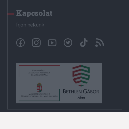
Kapcsolat
Írjon nekünk
© Székelyhon.ro 2009-2026
Minden jog fenntartva!