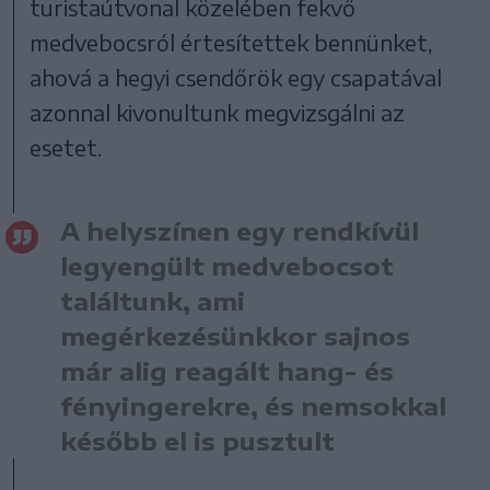
turistaútvonal közelében fekvő
medvebocsról értesítettek bennünket,
ahová a hegyi csendőrök egy csapatával
azonnal kivonultunk megvizsgálni az
esetet.
A helyszínen egy rendkívül
legyengült medvebocsot
találtunk, ami
megérkezésünkkor sajnos
már alig reagált hang- és
fényingerekre, és nemsokkal
később el is pusztult