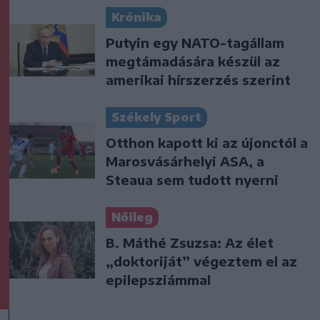
Krónika
Putyin egy NATO-tagállam
megtámadására készül az
amerikai hírszerzés szerint
Székely Sport
Otthon kapott ki az újonctól a
Marosvásárhelyi ASA, a
Steaua sem tudott nyerni
Nőileg
B. Máthé Zsuzsa: Az élet
„doktoriját” végeztem el az
epilepsziámmal