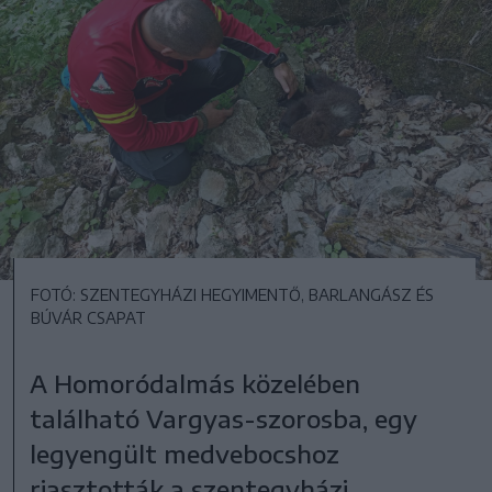
FOTÓ: SZENTEGYHÁZI HEGYIMENTŐ, BARLANGÁSZ ÉS
BÚVÁR CSAPAT
A Homoródalmás közelében
található Vargyas-szorosba, egy
legyengült medvebocshoz
riasztották a szentegyházi