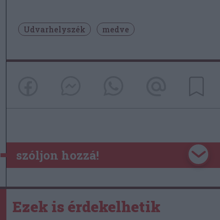
Udvarhelyszék
medve
szóljon hozzá!
Ezek is érdekelhetik