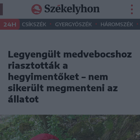
•
•
•
24H
CSÍKSZÉK
GYERGYÓSZÉK
HÁROMSZÉK
Legyengült medvebocshoz
riasztották a
hegyimentőket – nem
sikerült megmenteni az
állatot