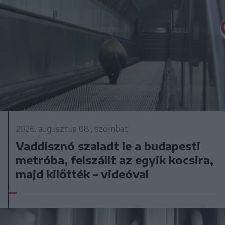
2026. augusztus 08., szombat
Vaddisznó szaladt le a budapesti
metróba, felszállt az egyik kocsira,
majd kilőtték – videóval