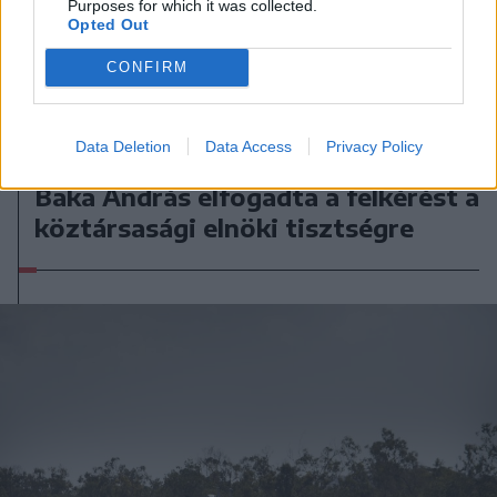
Purposes for which it was collected.
Opted Out
CONFIRM
Data Deletion
Data Access
Privacy Policy
2026. augusztus 08., szombat
Baka András elfogadta a felkérést a
köztársasági elnöki tisztségre