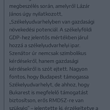
megbeszélés során, amelyről Lázár
János úgy nyilatkozott,
„Székelyudvarhelyben van gazdasági
növekedési potenciál. A székelyföldi
GDP-hez jelentős mértékben járul
hozzá a székelyudvarhelyi ipar.
Szenátor úr nemcsak szimbolikus
kérdésekről, hanem gazdasági
kérdésekről is szót ejtett. Nagyon
fontos, hogy Budapest támogassa
Székelyudvarhelyt, de ahhoz, hogy
Bukarest is megfelelő támogatást
biztosítson, erős RMDSZ-re van
szükség” – jelentette ki, érzékeltetve a