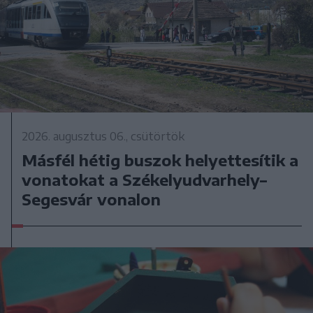
2026. augusztus 06., csütörtök
Másfél hétig buszok helyettesítik a
vonatokat a Székelyudvarhely–
Segesvár vonalon