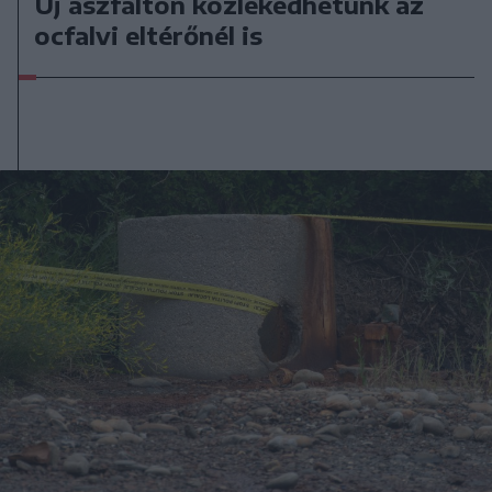
Új aszfalton közlekedhetünk az
ocfalvi eltérőnél is