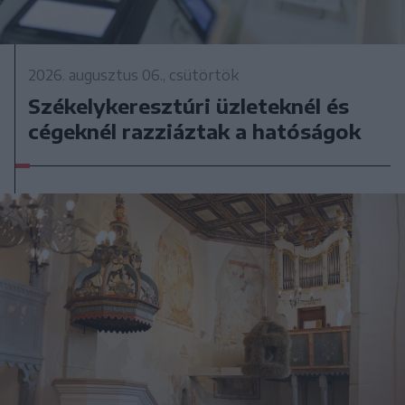
2026. augusztus 06., csütörtök
Székelykeresztúri üzleteknél és
cégeknél razziáztak a hatóságok