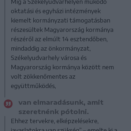
Míg a Székelyudvarhelyen működő
oktatási és egyházi intézmények
kiemelt kormányzati támogatásban
részesültek Magyarország kormánya
részéről az elmúlt 14 esztendőben,
mindaddig az önkormányzat,
Székelyudvarhely városa és
Magyarország kormánya között nem
volt zökkenőmentes az
együttműködés,
van elmaradásunk, amit
szeretnénk pótolni.
Ehhez tervekre, elképzelésekre,
javaslatokra van szükség” – emelte ki a