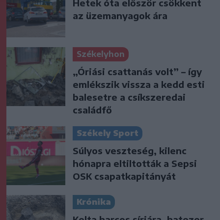
Hetek óta először csökkent
az üzemanyagok ára
Székelyhon
„Óriási csattanás volt” – így
emlékszik vissza a kedd esti
balesetre a csíkszeredai
családfő
Székely Sport
Súlyos veszteség, kilenc
hónapra eltiltották a Sepsi
OSK csapatkapitányát
Krónika
Kelta harcos sírjára, hatezer