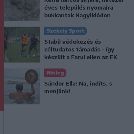
éves település nyomaira
bukkantak Nagyiklódon
Székely Sport
Stabil védekezés és
céltudatos támadás – így
készült a Farul ellen az FK
Nőileg
Sándor Ella: Na, indíts, s
menjünk!