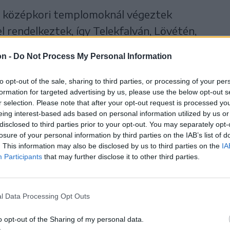
n középkori templomoknál végeztek
 rendelkeztek, így Telekfalván, Lövétén,
pedig Patakfalván zajlott a régészeti
on -
Do Not Process My Personal Information
zín bizonyult a leggazdagabbnak, a
iumi munkában elemezik. Nyárádi szerint
to opt-out of the sale, sharing to third parties, or processing of your per
formation for targeted advertising by us, please use the below opt-out s
atakfalvi feltárás a bögözinél is
r selection. Please note that after your opt-out request is processed y
lvitatni minden egyes ásatás érdemeit, hisz
eing interest-based ads based on personal information utilized by us or
disclosed to third parties prior to your opt-out. You may separately opt-
 feltárásra, viszont meglátásunk szerint a
losure of your personal information by third parties on the IAB’s list of
gözit” – véli az archeológus.
. This information may also be disclosed by us to third parties on the
IA
Participants
that may further disclose it to other third parties.
i ásatás eddig is eredményesnek bizonyult: a
ején egy korábbi templomrész és temető
l Data Processing Opt Outs
 templomszentély feltárásakor továbbá
o opt-out of the Sharing of my personal data.
nes záródású szentélyre is. Idén nyugati