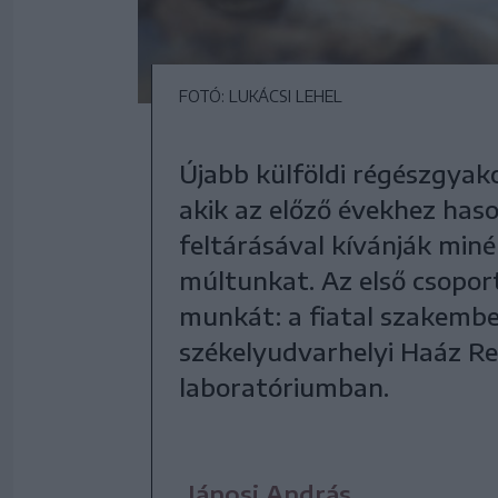
FOTÓ: LUKÁCSI LEHEL
Újabb külföldi régészgyak
akik az előző évekhez haso
feltárásával kívánják min
múltunkat. Az első csopo
munkát: a fiatal szakember
székelyudvarhelyi Haáz R
laboratóriumban.
Jánosi András