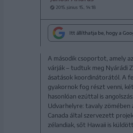
2015. június 15., 14:18
Itt állíthatja be, hogy a Go
A második csoportot, amely a
várják – tudtuk meg Nyárádi Z
ásatások koordinátorától. A 
gyakornok fog részt venni, ké
hasonlóan ezúttal is angolszá
Udvarhelyre: tavaly zömében 
Canada által szervezett projek
zélandiak, sőt Hawaii is küldö