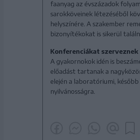
faanyag az évszázadok folyam
sarokköveinek létezéséből köv
helyszínére. A szakember remél
bizonyítékokat is sikerül találni
Konferenciákat szerveznek
A gyakornokok idén is beszámo
előadást tartanak a nagyközön
elején a laboratóriumi, későb
nyilvánosságra.