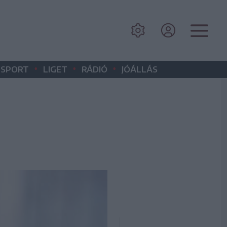
•
•
•
SPORT
LIGET
RÁDIÓ
JÓÁLLÁS