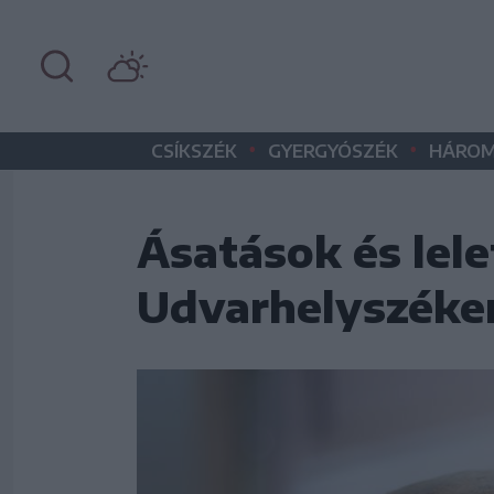
•
•
CSÍKSZÉK
GYERGYÓSZÉK
HÁROM
Ásatások és lele
Udvarhelyszéke