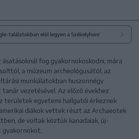
ogle-találatokban elöl legyen a Székelyhon!
z ásatásoknál fog gyakornokoskodni, mára
solttól, a múzeum archeológusától, az
feltárási munkálatokban huszonnégy
t tanár vezetésével. Az előző évekhez
sz területek egyetemi hallgatói érkeznek
amerikai diákok vettek részt az Archaeotek
tben, de voltak köztük kanadaiak, új-
tt gyakornokot.