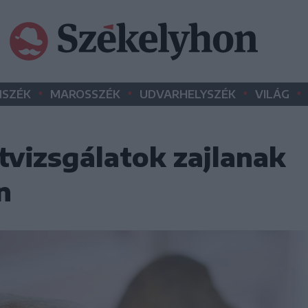
•
•
•
•
SZÉK
MAROSSZÉK
UDVARHELYSZÉK
VILÁG
tvizsgálatok zajlanak
n