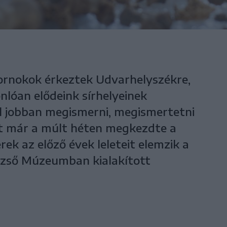
ornokok érkeztek Udvarhelyszékre,
nlóan elődeink sírhelyeinek
él jobban megismerni, megismertetni
rt már a múlt héten megkezdte a
ek az előző évek leleteit elemzik a
ezső Múzeumban kialakított