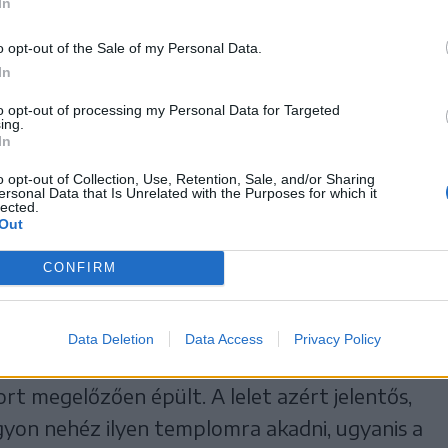
In
, ahol tavaly egy vastag falakkal övezett
gként az archeológus megemlítette: levéltári
o opt-out of the Sale of my Personal Data.
In
es török-tatár hadjárat idején történt
to opt-out of processing my Personal Data for Targeted
k fel. Nyárádi ugyanakkor elmondta, a
ing.
In
télyek datálását segíti a helyszínen talált
 mint száz sírhelyet tártak fel a régészek,
o opt-out of Collection, Use, Retention, Sale, and/or Sharing
ersonal Data that Is Unrelated with the Purposes for which it
lected.
tak a korra valló gömbös hajtűket és S-végű
Out
izonyító értékű a gótikus templom ledöngölt
CONFIRM
pénzérme, illetve egy másik érme, melyet a
ak fel.
Data Deletion
Data Access
Privacy Policy
 lelete az a fatemplommaradvány, mely
rt megelőzően épült. A lelet azért jelentős,
yon nehéz ilyen templomra akadni, ugyanis a