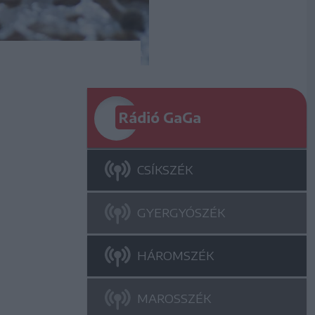
Rádió GaGa
CSÍKSZÉK
GYERGYÓSZÉK
HÁROMSZÉK
MAROSSZÉK