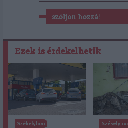
szóljon hozzá!
Ezek is érdekelhetik
Székelyhon
Székelyho