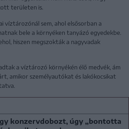
tt területen is.
i víztározónál sem, ahol elsősorban a
thatnak bele a környéken tanyázó egyedekbe.
sehol, hiszen megszokták a nagyvadak
tak a víztározó környékén élő medvék, ám
rt, amikor személyautókat és lakókocsikat
tatva.
gy konzervdobozt, úgy „bontotta