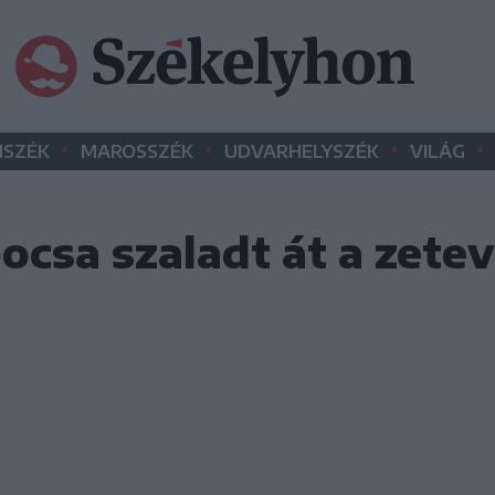
•
•
•
•
SZÉK
MAROSSZÉK
UDVARHELYSZÉK
VILÁG
sa szaladt át a zetevá