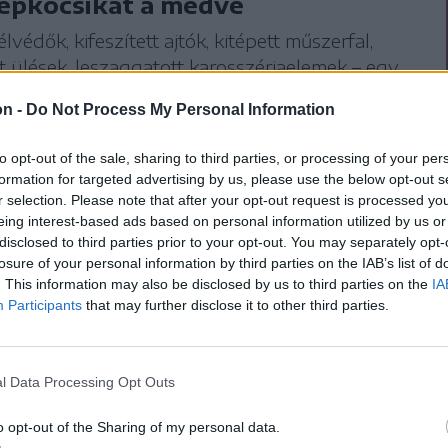
gépkocsikat a medve
lvédők, kifeszített ajtók, kitépett műszerfal,
tt ülések, leszaggatott karosszériaelemek – egy
orgása alatt már öt gépkocsit tört fel a medve
on -
Do Not Process My Personal Information
dvék a zetelaki gát környékén.
to opt-out of the sale, sharing to third parties, or processing of your per
formation for targeted advertising by us, please use the below opt-out s
san közlekedni a Sikaszó irányába haladó
r selection. Please note that after your opt-out request is processed y
 vezető 138B jelzésű megyei utakon, hiszen
eing interest-based ads based on personal information utilized by us or
disclosed to third parties prior to your opt-out. You may separately opt-
hatnak a nagyvadak. A medvék jelenlétét mi
losure of your personal information by third parties on the IAB’s list of
 olvasónktól kapott felvétel.
. This information may also be disclosed by us to third parties on the
IA
Participants
that may further disclose it to other third parties.
hely
l Data Processing Opt Outs
o opt-out of the Sharing of my personal data.