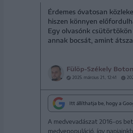
Érdemes óvatosan közleked
hiszen könnyen előfordulh
Egy olvasónk csütörtökön 
annak bocsát, amint átsza
Fülöp-Székely Boto
2025. március 21., 12:41
202
Itt állíthatja be, hogy a Go
A medvevadászat 2016-os beti
medvepopuláció, így napjainkb