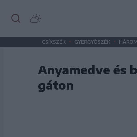
•
•
CSÍKSZÉK
GYERGYÓSZÉK
HÁROM
Anyamedve és boc
gáton