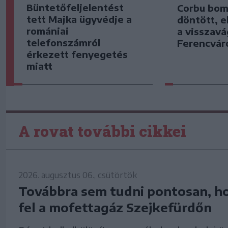
Büntetőfeljelentést
Corbu bom
tett Majka ügyvédje a
döntött, e
romániai
a visszavá
telefonszámról
Ferencvár
érkezett fenyegetés
miatt
A rovat további cikkei
2026. augusztus 06., csütörtök
Továbbra sem tudni pontosan, h
fel a mofettagáz Szejkefürdőn