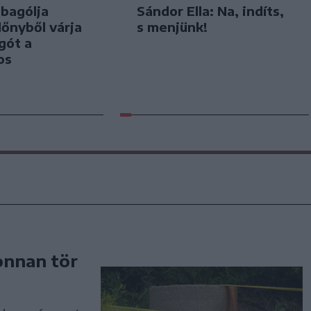
bagólja
Sándor Ella: Na, indíts,
lőnyből várja
s menjünk!
gót a
os
onnan tör