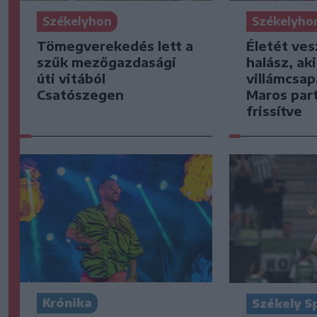
Székelyhon
Székelyho
Tömegverekedés lett a
Életét ves
szűk mezőgazdasági
halász, ak
úti vitából
villámcsap
Csatószegen
Maros part
frissítve
Krónika
Székely S