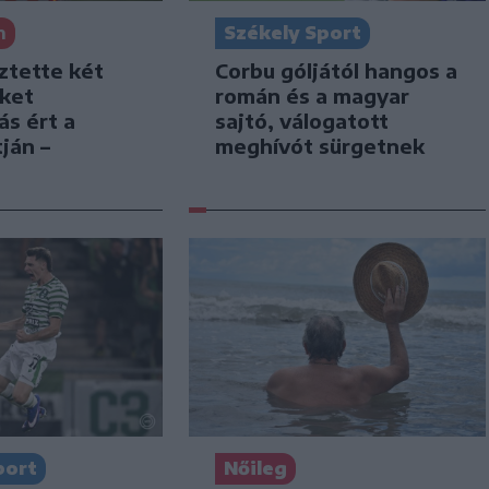
Székely Sport
n
Corbu góljától hangos a
ztette két
román és a magyar
iket
sajtó, válogatott
ás ért a
meghívót sürgetnek
ján –
port
Nőileg