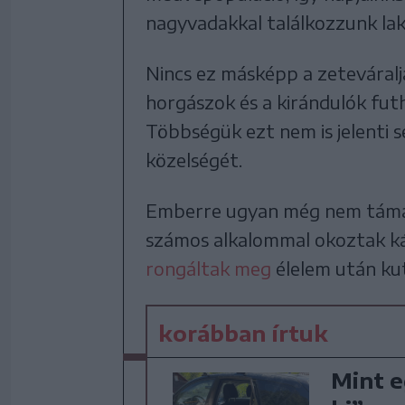
nagyvadakkal találkozzunk lako
Nincs ez másképp a zeteváralja
horgászok és a kirándulók fu
Többségük ezt nem is jelenti 
közelségét.
Emberre ugyan még nem támad
számos alkalommal okoztak ká
rongáltak meg
élelem után ku
korábban írtuk
Mint e