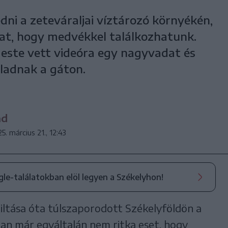
ni a zeteváraljai víztározó környékén,
at, hogy medvékkel találkozhatunk.
este vett videóra egy nagyvadat és
ladnak a gáton.
nd
5. március 21., 12:43
ogle-találatokban elöl legyen a Székelyhon!
ltása óta túlszaporodott Székelyföldön a
an már egyáltalán nem ritka eset, hogy