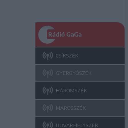
Rádió GaGa
CSÍKSZÉK
GYERGYÓSZÉK
HÁROMSZÉK
MAROSSZÉK
UDVARHELYSZÉK