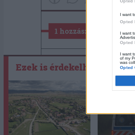
Opted 
I want t
Opted 
1 hozzászólás
I want 
Advertis
Opted 
I want t
of my P
was col
Ezek is érdekelhetik
Opted 