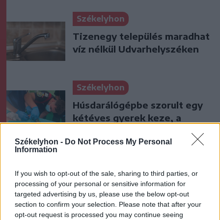
Székelyhon
Tizenegy település maradhat
víz nélkül Udvarhelyszéken
Székelyhon
Húsdarálógépbe szorult egy
kétéves gyerek keze, a
tűzoltókra is szükség volt a
Székelyhon -
Do Not Process My Personal
műtőben
Information
Székely Sport
If you wish to opt-out of the sale, sharing to third parties, or
Látványos meccs nyitotta a
processing of your personal or sensitive information for
targeted advertising by us, please use the below opt-out
Szuperliga negyedik
section to confirm your selection. Please note that after your
fordulóját (videóval)
opt-out request is processed you may continue seeing