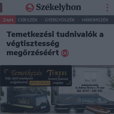
•
•
•
24H
CSÍKSZÉK
GYERGYÓSZÉK
HÁROMSZÉK
Temetkezési tudnivalók a
végtisztesség
megőrzéséért