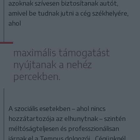
azoknak szívesen biztosítanak autót,
amivel be tudnak jutni a cég székhelyére,
ahol
maximális támogatást
nyújtanak a nehéz
percekben.
A szociális esetekben – ahol nincs
hozzátartozója az elhunytnak – szintén
méltóságteljesen és professzionálisan
járnak el a Tempus dolgozói. „Cégünknél