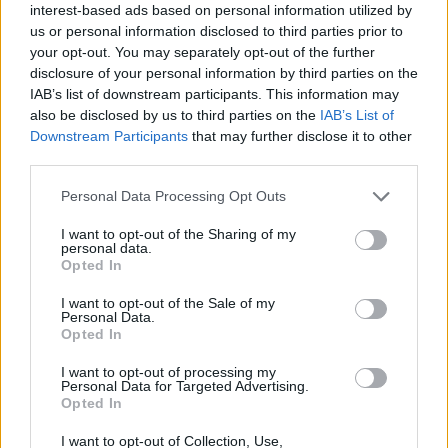
interest-based ads based on personal information utilized by
Krónika
us or personal information disclosed to third parties prior to
your opt-out. You may separately opt-out of the further
Putyin egy NATO-tagállam
disclosure of your personal information by third parties on the
megtámadására készül az
IAB’s list of downstream participants. This information may
also be disclosed by us to third parties on the
IAB’s List of
amerikai hírszerzés szerint
Downstream Participants
that may further disclose it to other
third parties.
Székely Sport
Personal Data Processing Opt Outs
Kulcsjátékosok nélkül készül a
Farul az FK Csíkszereda ellen
I want to opt-out of the Sharing of my
personal data.
Opted In
I want to opt-out of the Sale of my
Nőileg
Personal Data.
Opted In
Sándor Ella: Na, indíts, s
menjünk!
I want to opt-out of processing my
Personal Data for Targeted Advertising.
Opted In
I want to opt-out of Collection, Use,