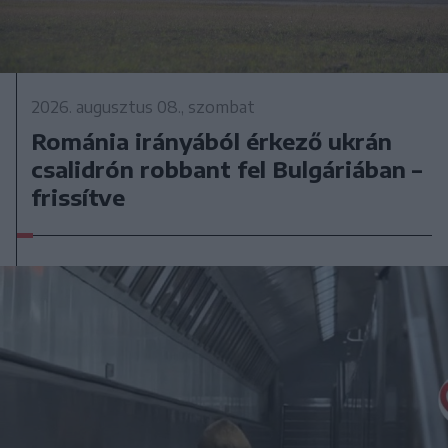
2026. augusztus 08., szombat
Románia irányából érkező ukrán
csalidrón robbant fel Bulgáriában –
frissítve