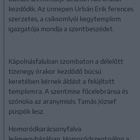
kezdődik. Az ünnepen Urbán Erik ferences
szerzetes, a csíksomlyói kegytemplom
igazgatója mondja a szentbeszédet.
Kápolnásfaluban szombaton a délelőtt
tizenegy órakor kezdődő búcsú
keretében kérnek áldást a felújított
templomra. A szentmise főcelebránsa és
szónoka az aranymisés Tamás József
püspök lesz.
Homoródkarácsonyfalva
leányegyházában, Homoródszentpálon a