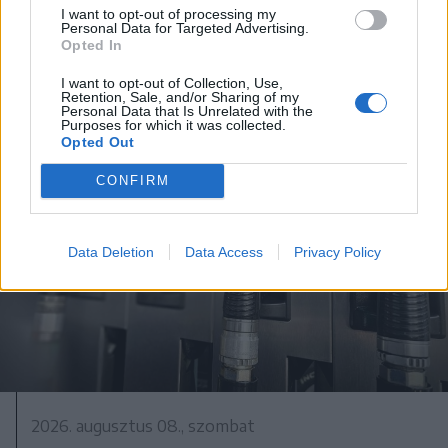
I want to opt-out of processing my
majd kilőtték – videóval
Personal Data for Targeted Advertising.
Opted In
I want to opt-out of Collection, Use,
Retention, Sale, and/or Sharing of my
Personal Data that Is Unrelated with the
Purposes for which it was collected.
Opted Out
CONFIRM
Data Deletion
Data Access
Privacy Policy
2026. augusztus 08., szombat