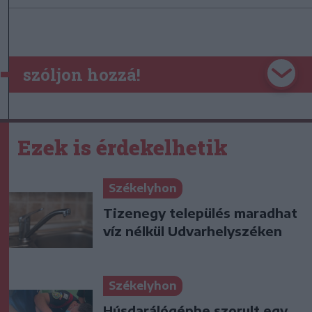
szóljon hozzá!
Ezek is érdekelhetik
Székelyhon
Tizenegy település maradhat
víz nélkül Udvarhelyszéken
Székelyhon
Húsdarálógépbe szorult egy