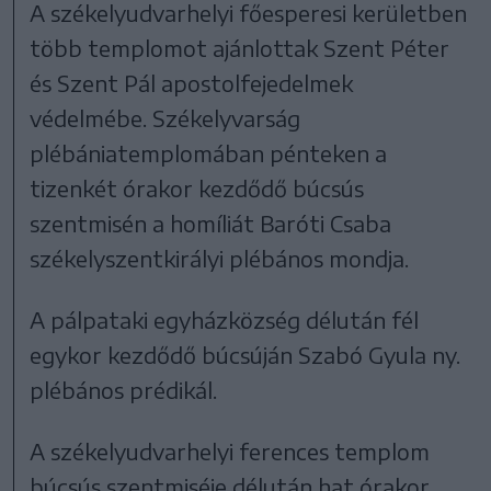
A székelyudvarhelyi főesperesi kerületben
több templomot ajánlottak Szent Péter
és Szent Pál apostolfejedelmek
védelmébe. Székelyvarság
plébániatemplomában pénteken a
tizenkét órakor kezdődő búcsús
szentmisén a homíliát Baróti Csaba
székelyszentkirályi plébános mondja.
A pálpataki egyházközség délután fél
egykor kezdődő búcsúján Szabó Gyula ny.
plébános prédikál.
A székelyudvarhelyi ferences templom
búcsús szentmiséje délután hat órakor