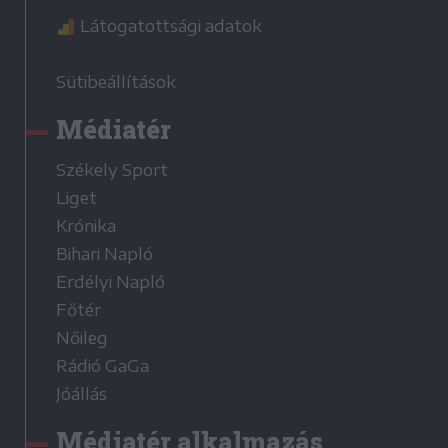
Látogatottsági adatok
Sütibeállítások
Médiatér
Székely Sport
Liget
Krónika
Bihari Napló
Erdélyi Napló
Főtér
Nőileg
Rádió GaGa
Jóállás
Médiatér alkalmazás