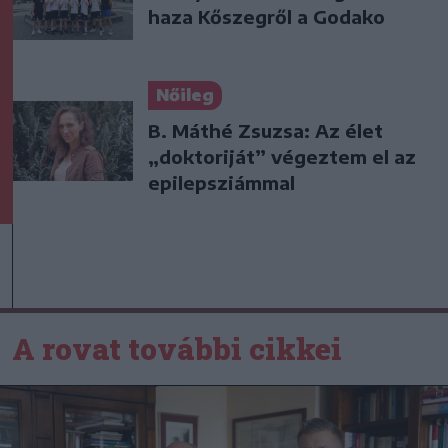
haza Kőszegről a Godako
Nőileg
B. Máthé Zsuzsa: Az élet
„doktoriját” végeztem el az
epilepsziámmal
A rovat további cikkei