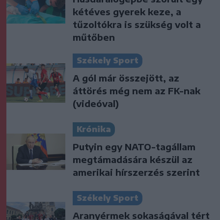
kétéves gyerek keze, a
tűzoltókra is szükség volt a
műtőben
Székely Sport
A gól már összejött, az
áttörés még nem az FK-nak
(videóval)
Krónika
Putyin egy NATO-tagállam
megtámadására készül az
amerikai hírszerzés szerint
Székely Sport
Aranyérmek sokaságával tért