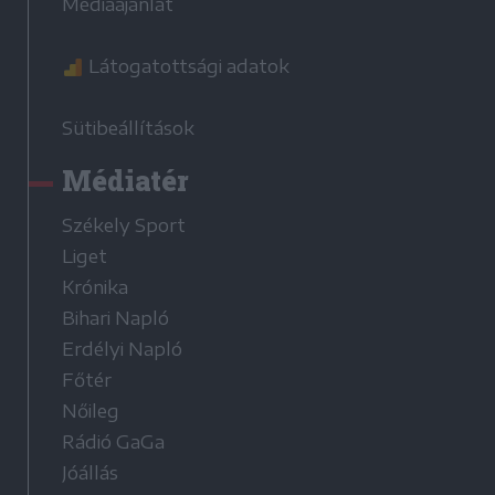
Médiaajánlat
Látogatottsági adatok
Sütibeállítások
Médiatér
Székely Sport
Liget
Krónika
Bihari Napló
Erdélyi Napló
Főtér
Nőileg
Rádió GaGa
Jóállás