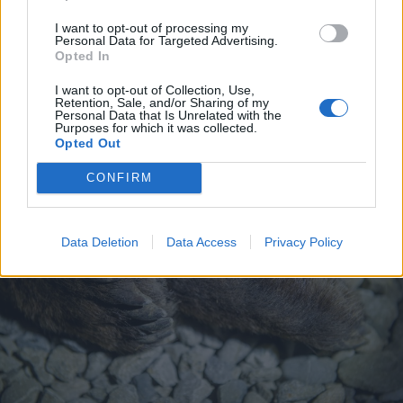
kezdődő írásbeliken – így
I want to opt-out of processing my
készülhetnek a pótérettségizők
Personal Data for Targeted Advertising.
Opted In
I want to opt-out of Collection, Use,
Retention, Sale, and/or Sharing of my
Personal Data that Is Unrelated with the
Purposes for which it was collected.
Opted Out
CONFIRM
Data Deletion
Data Access
Privacy Policy