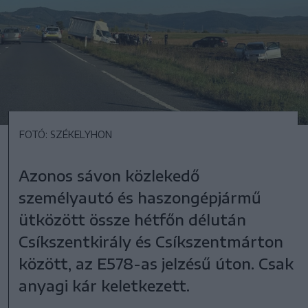
FOTÓ: SZÉKELYHON
Azonos sávon közlekedő
személyautó és haszongépjármű
ütközött össze hétfőn délután
Csíkszentkirály és Csíkszentmárton
között, az E578-as jelzésű úton. Csak
anyagi kár keletkezett.