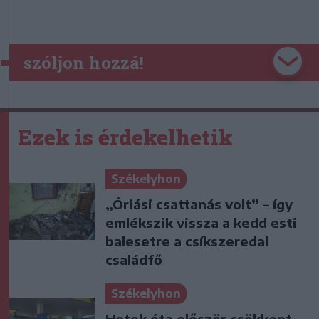
szóljon hozzá!
Ezek is érdekelhetik
Székelyhon
„Óriási csattanás volt” – így
emlékszik vissza a kedd esti
balesetre a csíkszeredai
családfő
Székelyhon
Hetek óta először csökkent