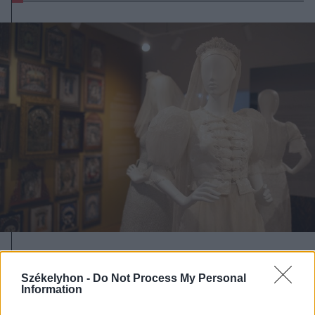
2026. augusztus 07., péntek
Emberi sorsokat, érzelmeket
Székelyhon -
Do Not Process My Personal
Information
mutat be a Magyar Menyasszony