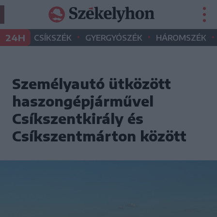
•
•
•
24H
CSÍKSZÉK
GYERGYÓSZÉK
HÁROMSZÉK
Személyautó ütközött
haszongépjárművel
Csíkszentkirály és
Csíkszentmárton között