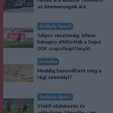
az üzemanyagok ára
Székely Sport
Súlyos veszteség, kilenc
hónapra eltiltották a Sepsi
OSK csapatkapitányát
Krónika
Meddig használható még a
régi személyi?
Székely Sport
Stabil védekezés és
céltudatos támadás – így