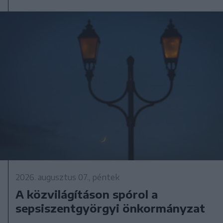
2026. augusztus 07., péntek
A közvilágításon spórol a
sepsiszentgyörgyi önkormányzat