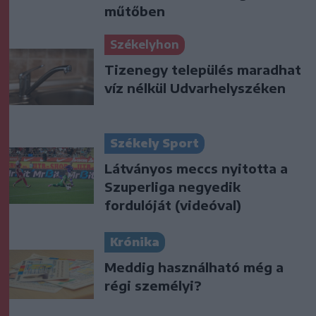
műtőben
Székelyhon
Tizenegy település maradhat
víz nélkül Udvarhelyszéken
Székely Sport
Látványos meccs nyitotta a
Szuperliga negyedik
fordulóját (videóval)
Krónika
Meddig használható még a
régi személyi?