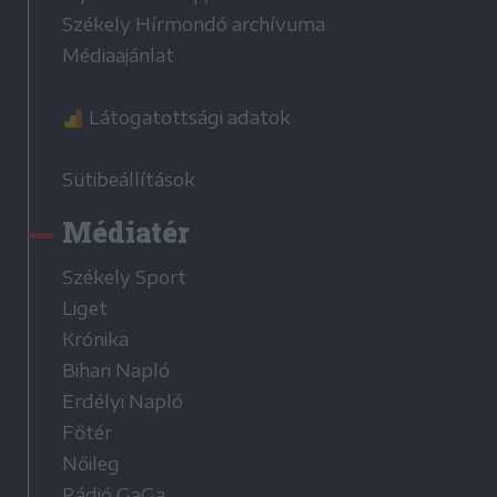
Székely Hírmondó archívuma
Médiaajánlat
Látogatottsági adatok
Sütibeállítások
Médiatér
Székely Sport
Liget
Krónika
Bihari Napló
Erdélyi Napló
Főtér
Nőileg
Rádió GaGa