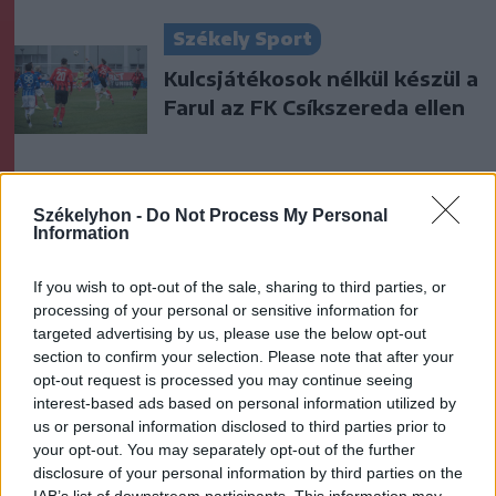
Székely Sport
Kulcsjátékosok nélkül készül a
Farul az FK Csíkszereda ellen
Nőileg
Székelyhon -
Do Not Process My Personal
Sándor Ella: Na, indíts, s
Information
menjünk!
If you wish to opt-out of the sale, sharing to third parties, or
processing of your personal or sensitive information for
targeted advertising by us, please use the below opt-out
section to confirm your selection. Please note that after your
opt-out request is processed you may continue seeing
interest-based ads based on personal information utilized by
us or personal information disclosed to third parties prior to
your opt-out. You may separately opt-out of the further
A rovat további cikkei
disclosure of your personal information by third parties on the
IAB’s list of downstream participants. This information may