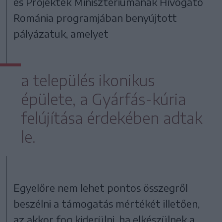
és Projektek Minisztériumának Hívogató
Románia programjában benyújtott
pályázatuk, amelyet
a település ikonikus
épülete, a Gyárfás-kúria
felújítása érdekében adtak
le.
Egyelőre nem lehet pontos összegről
beszélni a támogatás mértékét illetően,
az akkor fog kiderülni, ha elkészülnek a