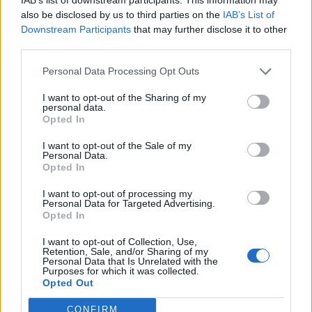
also be disclosed by us to third parties on the
IAB’s List of
Downstream Participants
that may further disclose it to other
third parties.
Personal Data Processing Opt Outs
I want to opt-out of the Sharing of my
personal data.
Opted In
I want to opt-out of the Sale of my
Personal Data.
Opted In
I want to opt-out of processing my
Personal Data for Targeted Advertising.
Opted In
I want to opt-out of Collection, Use,
2026. augusztus 08., szombat
Retention, Sale, and/or Sharing of my
Personal Data that Is Unrelated with the
Baka András elfogadta a felkérést a
Purposes for which it was collected.
Opted Out
köztársasági elnöki tisztségre
CONFIRM