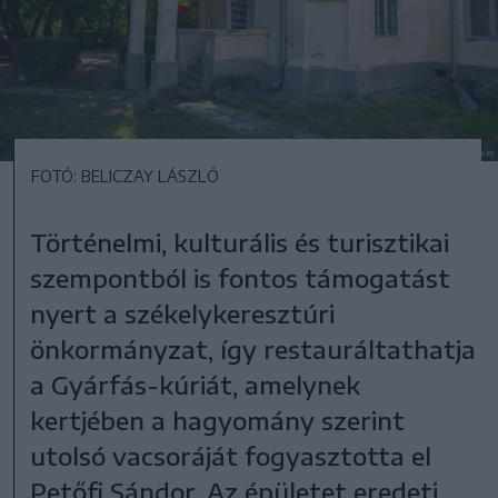
FOTÓ: BELICZAY LÁSZLÓ
Történelmi, kulturális és turisztikai
szempontból is fontos támogatást
nyert a székelykeresztúri
önkormányzat, így restauráltathatja
a Gyárfás-kúriát, amelynek
kertjében a hagyomány szerint
utolsó vacsoráját fogyasztotta el
Petőfi Sándor. Az épületet eredeti