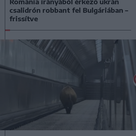
Románia irányából érkező ukrán
csalidrón robbant fel Bulgáriában –
frissítve