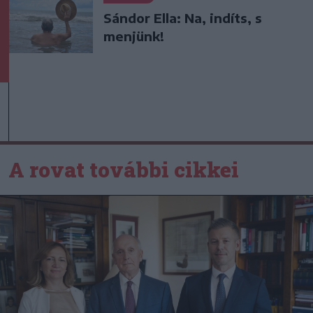
Sándor Ella: Na, indíts, s
menjünk!
A rovat további cikkei