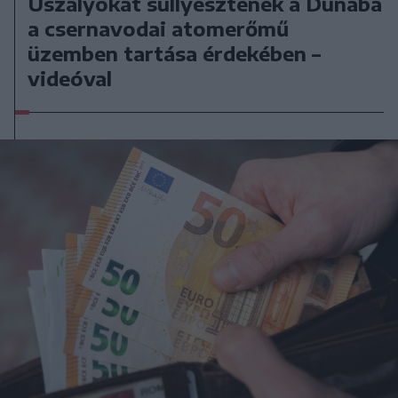
Uszályokat süllyesztenek a Dunába
a csernavodai atomerőmű
üzemben tartása érdekében –
videóval