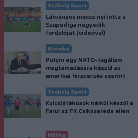
Székely Sport
Látványos meccs nyitotta a
Szuperliga negyedik
fordulóját (videóval)
Krónika
Putyin egy NATO-tagállam
megtámadására készül az
amerikai hírszerzés szerint
Székely Sport
Kulcsjátékosok nélkül készül a
Farul az FK Csíkszereda ellen
Nőileg