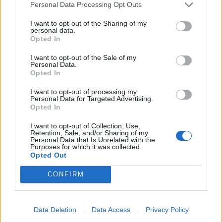
Personal Data Processing Opt Outs
I want to opt-out of the Sharing of my
personal data.
Opted In
I want to opt-out of the Sale of my
Personal Data.
Opted In
I want to opt-out of processing my
Personal Data for Targeted Advertising.
Opted In
I want to opt-out of Collection, Use,
Retention, Sale, and/or Sharing of my
Personal Data that Is Unrelated with the
Purposes for which it was collected.
Opted Out
2026. augusztus 08., szombat
Hétvégén is folytatódik a gázolaj
CONFIRM
árának csökkenése
Data Deletion
Data Access
Privacy Policy