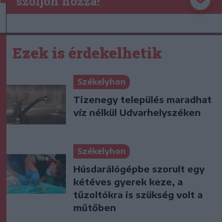
szóljon hozzá!
Ezek is érdekelhetik
Székelyhon
Tizenegy település maradhat
víz nélkül Udvarhelyszéken
Székelyhon
Húsdarálógépbe szorult egy
kétéves gyerek keze, a
tűzoltókra is szükség volt a
műtőben