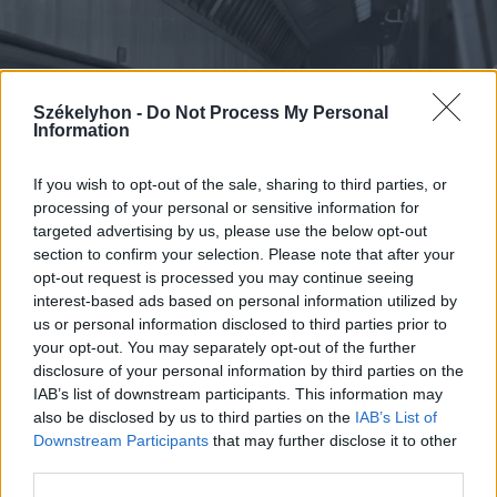
Székelyhon -
Do Not Process My Personal
Information
If you wish to opt-out of the sale, sharing to third parties, or
processing of your personal or sensitive information for
targeted advertising by us, please use the below opt-out
section to confirm your selection. Please note that after your
opt-out request is processed you may continue seeing
interest-based ads based on personal information utilized by
2026. augusztus 08., szombat
us or personal information disclosed to third parties prior to
Vaddisznó szaladt le a budapesti
your opt-out. You may separately opt-out of the further
metróba, felszállt az egyik kocsira,
disclosure of your personal information by third parties on the
IAB’s list of downstream participants. This information may
majd kilőtték – videóval
also be disclosed by us to third parties on the
IAB’s List of
Downstream Participants
that may further disclose it to other
third parties.