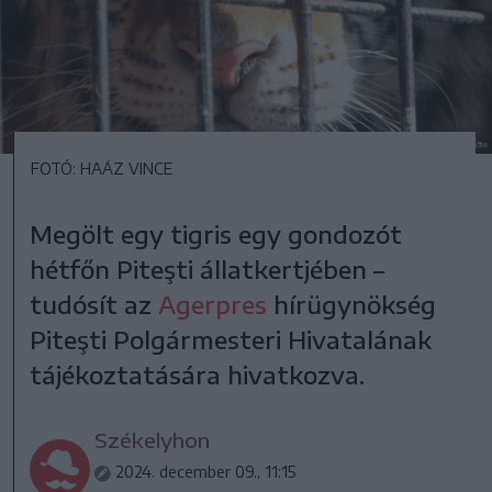
FOTÓ: HAÁZ VINCE
Megölt egy tigris egy gondozót
hétfőn Piteşti állatkertjében –
tudósít az
Agerpres
hírügynökség
Piteşti Polgármesteri Hivatalának
tájékoztatására hivatkozva.
Székelyhon
2024. december 09., 11:15