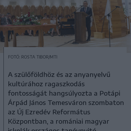
FOTÓ: ROSTA TIBOR/MTI
A szülőföldhöz és az anyanyelvű
kultúrához ragaszkodás
fontosságát hangsúlyozta a Potápi
Árpád János Temesváron szombaton
az Új Ezredév Református
Központban, a romániai magyar
iskolák országos tanévnyitó