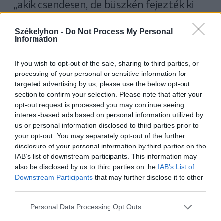
„akik csendesen, de büszkén fejezték ki
tiltakozásukat az intézmény
Székelyhon -
Do Not Process My Personal
magyartalanítása ellen”.
Information
If you wish to opt-out of the sale, sharing to third parties, or
processing of your personal or sensitive information for
Belföld
Oktatás
targeted advertising by us, please use the below opt-out
section to confirm your selection. Please note that after your
opt-out request is processed you may continue seeing
interest-based ads based on personal information utilized by
us or personal information disclosed to third parties prior to
your opt-out. You may separately opt-out of the further
disclosure of your personal information by third parties on the
IAB’s list of downstream participants. This information may
also be disclosed by us to third parties on the
IAB’s List of
Downstream Participants
that may further disclose it to other
third parties.
szóljon hozzá!
Personal Data Processing Opt Outs