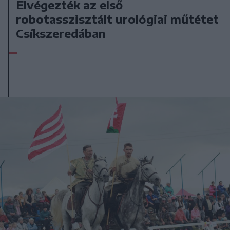
Elvégezték az első
robotasszisztált urológiai műtétet
Csíkszeredában