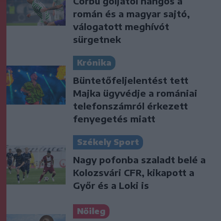
Corbu góljától hangos a
román és a magyar sajtó,
válogatott meghívót
sürgetnek
Krónika
Büntetőfeljelentést tett
Majka ügyvédje a romániai
telefonszámról érkezett
fenyegetés miatt
Székely Sport
Nagy pofonba szaladt belé a
Kolozsvári CFR, kikapott a
Győr és a Loki is
Nőileg