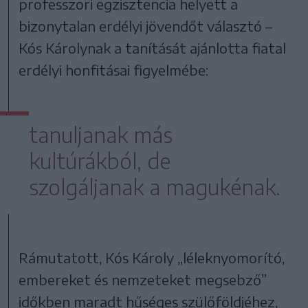
professzori egzisztencia helyett a
bizonytalan erdélyi jövendőt választó –
Kós Károlynak a tanítását ajánlotta fiatal
erdélyi honfitásai figyelmébe:
tanuljanak más
kultúrákból, de
szolgáljanak a magukénak.
Rámutatott, Kós Károly „léleknyomorító,
embereket és nemzeteket megsebző”
időkben maradt hűséges szülőföldjéhez,