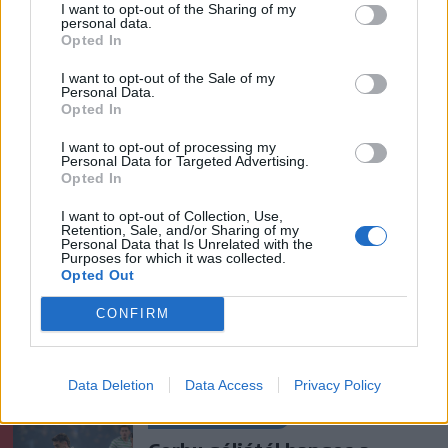
I want to opt-out of the Sharing of my
personal data.
Opted In
Ezek is érdekelhetik
I want to opt-out of the Sale of my
Personal Data.
Opted In
Székelyhon
I want to opt-out of processing my
Personal Data for Targeted Advertising.
Tömegverekedés lett a szűk
Opted In
mezőgazdasági úti vitából
I want to opt-out of Collection, Use,
Csatószegen
Retention, Sale, and/or Sharing of my
Personal Data that Is Unrelated with the
Purposes for which it was collected.
Székelyhon
Opted Out
Életét vesztette két halász,
CONFIRM
akiket villámcsapás ért a
Maros partján – frissítve
Data Deletion
Data Access
Privacy Policy
Székely Sport