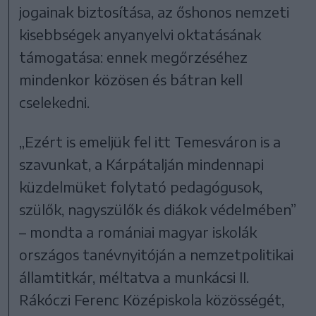
jogainak biztosítása, az őshonos nemzeti
kisebbségek anyanyelvi oktatásának
támogatása: ennek megőrzéséhez
mindenkor közösen és bátran kell
cselekedni.
„Ezért is emeljük fel itt Temesváron is a
szavunkat, a Kárpátalján mindennapi
küzdelmüket folytató pedagógusok,
szülők, nagyszülők és diákok védelmében”
– mondta a romániai magyar iskolák
országos tanévnyitóján a nemzetpolitikai
államtitkár, méltatva a munkácsi II.
Rákóczi Ferenc Középiskola közösségét,