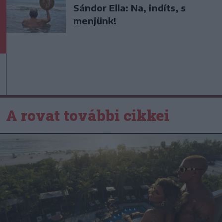
Sándor Ella: Na, indíts, s
menjünk!
A rovat további cikkei