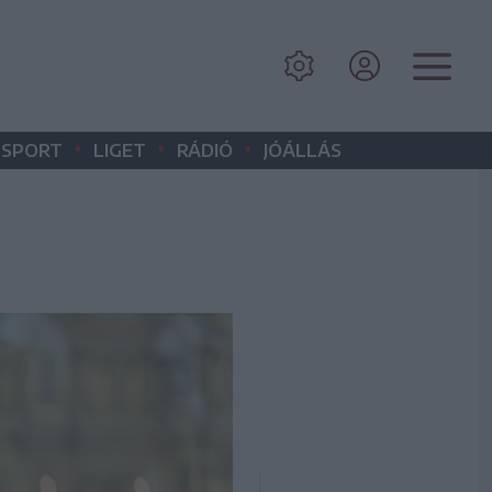
•
•
•
SPORT
LIGET
RÁDIÓ
JÓÁLLÁS