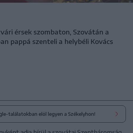
vári érsek szombaton, Szovátán a
 pappá szenteli a helybéli Kovács
ogle-találatokban elöl legyen a Székelyhon!
nyként adja hírül a szovátai Szentháromság