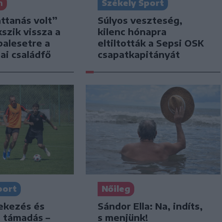
n
Székely Sport
attanás volt”
Súlyos veszteség,
kszik vissza a
kilenc hónapra
balesetre a
eltiltották a Sepsi OSK
ai családfő
csapatkapitányát
port
Nőileg
dekezés és
Sándor Ella: Na, indíts,
s támadás –
s menjünk!