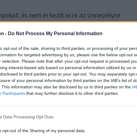
nyokat, és nem érkezik erre az ünnepélyre
szülővárosában, szülőfalujában szenteljék
on -
Do Not Process My Personal Information
to opt-out of the sale, sharing to third parties, or processing of your per
án első alkalommal szentelnek helyi
formation for targeted advertising by us, please use the below opt-out s
r személyében, szombaton. A papszentelést
r selection. Please note that after your opt-out request is processed y
eing interest-based ads based on personal information utilized by us or
Szentháromság plébánia közösségi oldalán, de
disclosed to third parties prior to your opt-out. You may separately opt-
losure of your personal information by third parties on the IAB’s list of
. This information may also be disclosed by us to third parties on the
IA
Participants
that may further disclose it to other third parties.
l Data Processing Opt Outs
o opt-out of the Sharing of my personal data.