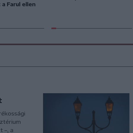
 a Farul ellen
t
rékossági
sztérium
 –, a