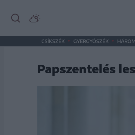
•
•
CSÍKSZÉK
GYERGYÓSZÉK
HÁROM
Papszentelés le