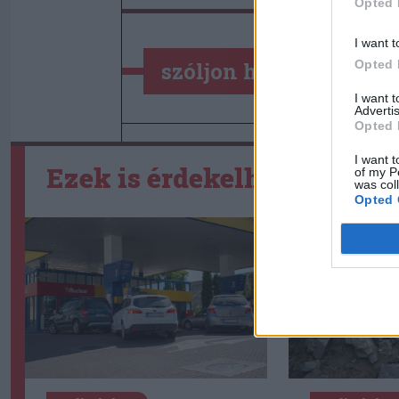
Opted 
I want t
Opted 
szóljon hozzá!
I want 
Advertis
Opted 
I want t
Ezek is érdekelhetik
of my P
was col
Opted 