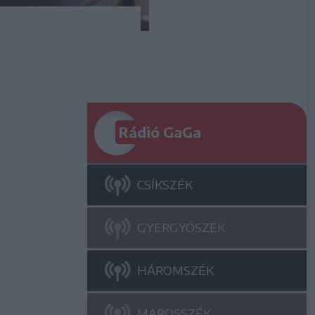
Rádió GaGa
CSÍKSZÉK
GYERGYÓSZÉK
HÁROMSZÉK
MAROSSZÉK