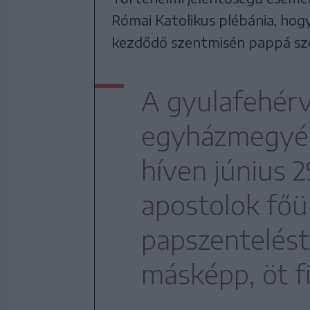
Római Katolikus plébánia, hogy
kezdődő szentmisén pappá szen
A gyulafehérv
egyházmegyé
híven június 
apostolok főü
papszentelést
másképp, öt fi