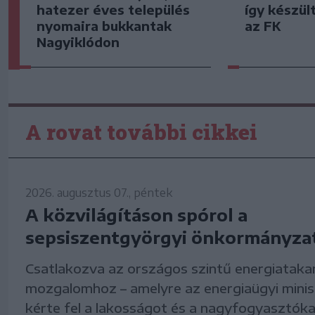
hatezer éves település
így készült
nyomaira bukkantak
az FK
Nagyiklódon
A rovat további cikkei
2026. augusztus 07., péntek
A közvilágításon spórol a
sepsiszentgyörgyi önkormányza
Csatlakozva az országos szintű energiataka
mozgalomhoz – amelyre az energiaügyi mini
kérte fel a lakosságot és a nagyfogyasztókat