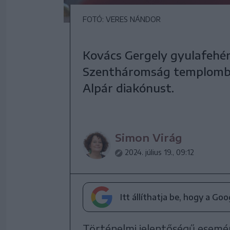
FOTÓ: VERES NÁNDOR
Kovács Gergely gyulafehér
Szentháromság templomban
Alpár diakónust.
Simon Virág
2024. július 19., 09:12
Itt állíthatja be, hogy a Go
Történelmi jelentőségű esemé