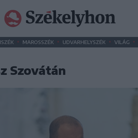
•
•
•
•
SZÉK
MAROSSZÉK
UDVARHELYSZÉK
VILÁG
sz Szovátán