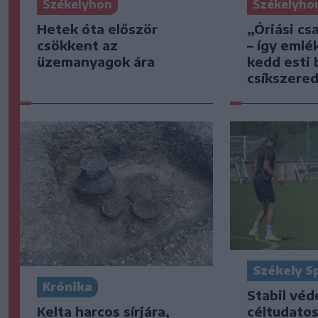
Székelyhon
Székelyho
Hetek óta először
„Óriási cs
csökkent az
– így emlé
üzemanyagok ára
kedd esti 
csíkszered
Székely S
Krónika
Stabil vé
Kelta harcos sírjára,
céltudato