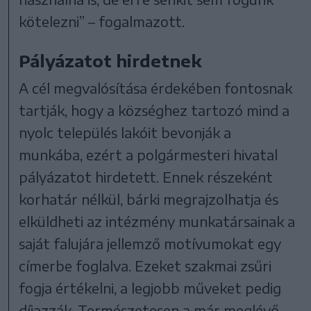
kötelezni” – fogalmazott.
Pályázatot hirdetnek
A cél megvalósítása érdekében fontosnak
tartják, hogy a községhez tartozó mind a
nyolc település lakóit bevonják a
munkába, ezért a polgármesteri hivatal
pályázatot hirdetett. Ennek részeként
korhatár nélkül, bárki megrajzolhatja és
elküldheti az intézmény munkatársainak a
saját falujára jellemző motívumokat egy
címerbe foglalva. Ezeket szakmai zsűri
fogja értékelni, a legjobb műveket pedig
díjazzák. Természetesen a már meglévő