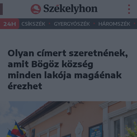
•
•
•
24H
CSÍKSZÉK
GYERGYÓSZÉK
HÁROMSZÉK
Olyan címert szeretnének,
amit Bögöz község
minden lakója magáénak
érezhet