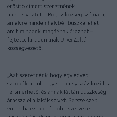
erősítő címert szeretnének
megterveztetni Bögöz község számára,
amelyre minden helybéli büszke lehet,
amit mindenki magáénak érezhet –
fejtette ki lapunknak Ülkei Zoltán
községvezető.
„Azt szeretnénk, hogy egy egyedi
szimbólumunk legyen, amely száz közül is
felismerhető, és annak láttán büszkeség
árassza el a lakók szívét. Persze szép
volna, ha ezt minél több szervezet
használná is, de erre senkit sem fogunk