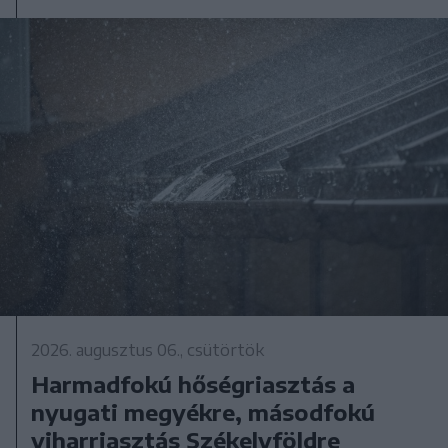
2026. augusztus 06., csütörtök
Harmadfokú hőségriasztás a
nyugati megyékre, másodfokú
viharriasztás Székelyföldre