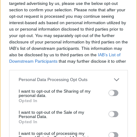
targeted advertising by us, please use the below opt-out
section to confirm your selection. Please note that after your
opt-out request is processed you may continue seeing
interest-based ads based on personal information utilized by
us or personal information disclosed to third parties prior to
your opt-out. You may separately opt-out of the further
disclosure of your personal information by third parties on the
IAB’s list of downstream participants. This information may
2026. augusztus 06., csütörtök
also be disclosed by us to third parties on the
IAB’s List of
Gondoskodik az ügyvivő kormány
Downstream Participants
that may further disclose it to other
third parties.
hogy lehessen személyzetet
alkalmazni az újonnan nyíló
Personal Data Processing Opt Outs
bölcsődékbe
I want to opt-out of the Sharing of my
personal data.
Opted In
I want to opt-out of the Sale of my
Personal Data.
Opted In
I want to opt-out of processing my