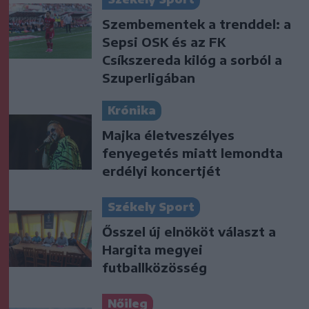
Szembementek a trenddel: a
Sepsi OSK és az FK
Csíkszereda kilóg a sorból a
Szuperligában
Krónika
Majka életveszélyes
fenyegetés miatt lemondta
erdélyi koncertjét
Székely Sport
Ősszel új elnököt választ a
Hargita megyei
futballközösség
Nőileg