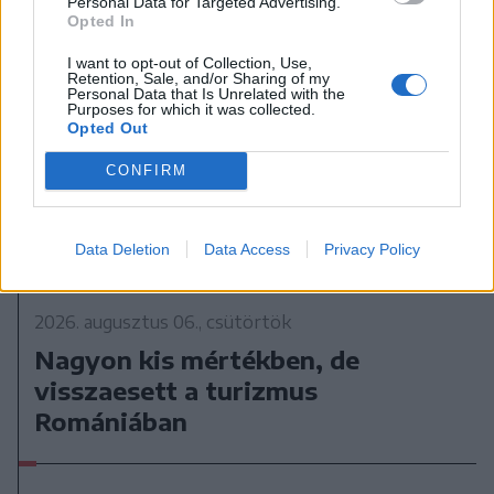
Personal Data for Targeted Advertising.
Opted In
I want to opt-out of Collection, Use,
Retention, Sale, and/or Sharing of my
Personal Data that Is Unrelated with the
Purposes for which it was collected.
Opted Out
CONFIRM
Data Deletion
Data Access
Privacy Policy
2026. augusztus 06., csütörtök
Nagyon kis mértékben, de
visszaesett a turizmus
Romániában