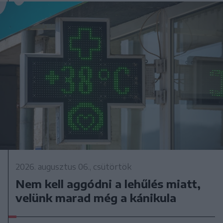
2026. augusztus 06., csütörtök
Nem kell aggódni a lehűlés miatt,
velünk marad még a kánikula