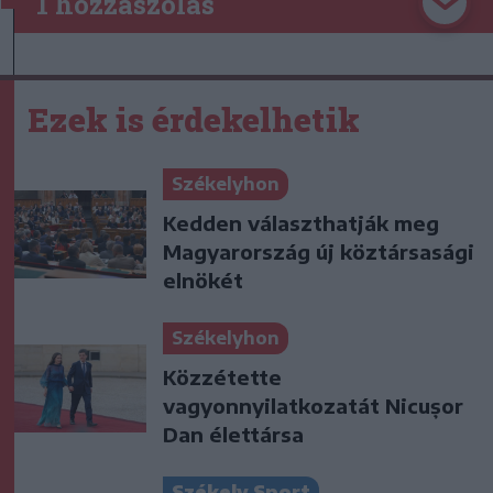
1 hozzászólás
Ezek is érdekelhetik
Székelyhon
Kedden választhatják meg
Magyarország új köztársasági
elnökét
Székelyhon
Közzétette
vagyonnyilatkozatát Nicușor
Dan élettársa
Székely Sport