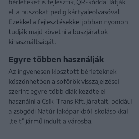
bérleteket is fejlesztik, QR-kóddal látják
el, a buszokat pedig kártyaleolvasóval.
Ezekkel a fejlesztésekkel jobban nyomon
tudják majd követni a buszjáratok
kihasználtságát.
Egyre többen használják
Az ingyenesen kiosztott bérleteknek
köszönhetően a sofőrök visszajelzései
szerint egyre több diák kezdte el
használni a Csíki Trans Kft. járatait, például
a zsögödi Natúr lakóparkból iskolásokkal
„telt” jármű indult a városba.