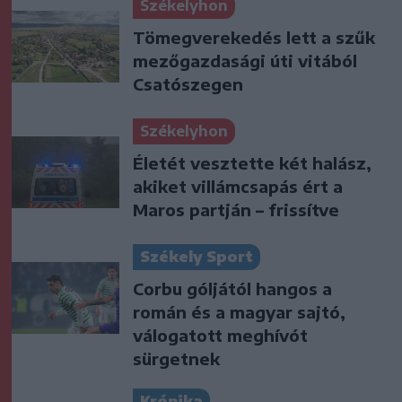
Székelyhon
Tömegverekedés lett a szűk
mezőgazdasági úti vitából
Csatószegen
Székelyhon
Életét vesztette két halász,
akiket villámcsapás ért a
Maros partján – frissítve
Székely Sport
Corbu góljától hangos a
román és a magyar sajtó,
válogatott meghívót
sürgetnek
Krónika