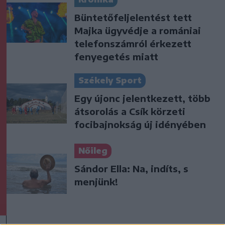
Büntetőfeljelentést tett
Majka ügyvédje a romániai
telefonszámról érkezett
fenyegetés miatt
Székely Sport
Egy újonc jelentkezett, több
átsorolás a Csík körzeti
focibajnokság új idényében
Nőileg
Sándor Ella: Na, indíts, s
menjünk!