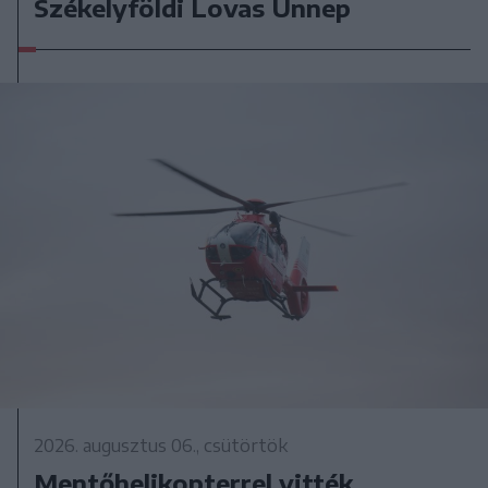
Székelyföldi Lovas Ünnep
2026. augusztus 06., csütörtök
Mentőhelikopterrel vitték