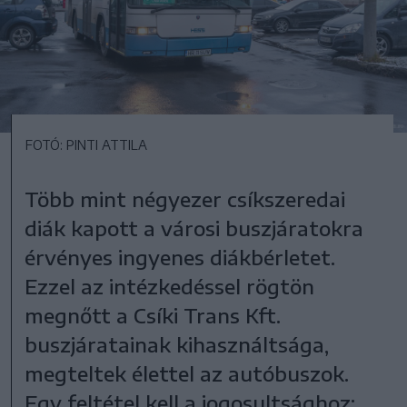
FOTÓ: PINTI ATTILA
Több mint négyezer csíkszeredai
diák kapott a városi buszjáratokra
érvényes ingyenes diákbérletet.
Ezzel az intézkedéssel rögtön
megnőtt a Csíki Trans Kft.
buszjáratainak kihasználtsága,
megteltek élettel az autóbuszok.
Egy feltétel kell a jogosultsághoz: