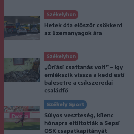
Székelyhon
Hetek óta először csökkent
az üzemanyagok ára
Székelyhon
„Óriási csattanás volt” – így
emlékszik vissza a kedd esti
balesetre a csíkszeredai
családfő
Székely Sport
Súlyos veszteség, kilenc
hónapra eltiltották a Sepsi
OSK csapatkapitányát