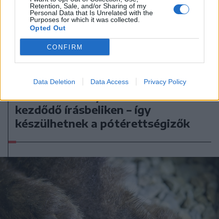
Retention, Sale, and/or Sharing of my
Personal Data that Is Unrelated with the
Purposes for which it was collected.
Opted Out
CONFIRM
2026. augusztus 07., péntek
Data Deletion
Data Access
Privacy Policy
Románul is helyt kell állni a hétfőn
kezdődő írásbeliken – így
készülhetnek a pótérettségizők