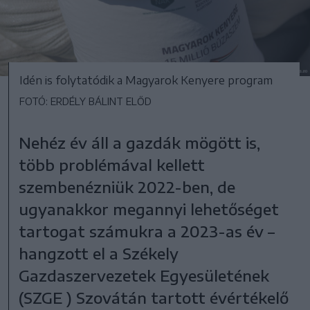
Idén is folytatódik a Magyarok Kenyere program
FOTÓ: ERDÉLY BÁLINT ELŐD
Nehéz év áll a gazdák mögött is,
több problémával kellett
szembenézniük 2022-ben, de
ugyanakkor megannyi lehetőséget
tartogat számukra a 2023-as év –
hangzott el a Székely
Gazdaszervezetek Egyesületének
(SZGE ) Szovátán tartott évértékelő