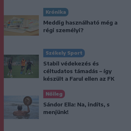
Krónika
Meddig használható még a
régi személyi?
Székely Sport
Stabil védekezés és
céltudatos támadás – így
készült a Farul ellen az FK
Nőileg
Sándor Ella: Na, indíts, s
menjünk!