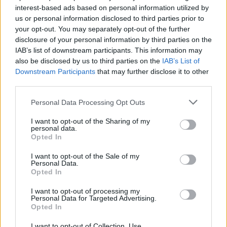
interest-based ads based on personal information utilized by
us or personal information disclosed to third parties prior to
your opt-out. You may separately opt-out of the further
disclosure of your personal information by third parties on the
IAB’s list of downstream participants. This information may
2026. augusztus 07., péntek
also be disclosed by us to third parties on the
IAB’s List of
Downstream Participants
that may further disclose it to other
Emberi sorsokat, érzelmeket
third parties.
mutat be a Magyar Menyasszony
Personal Data Processing Opt Outs
kiállítás
I want to opt-out of the Sharing of my
personal data.
Opted In
I want to opt-out of the Sale of my
Personal Data.
Opted In
I want to opt-out of processing my
Personal Data for Targeted Advertising.
Opted In
I want to opt-out of Collection, Use,