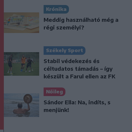
Krónika
Meddig használható még a
régi személyi?
Székely Sport
Stabil védekezés és
céltudatos támadás – így
készült a Farul ellen az FK
Nőileg
Sándor Ella: Na, indíts, s
menjünk!