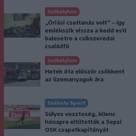
Székelyhon
„Óriási csattanás volt” – így
emlékszik vissza a kedd esti
balesetre a csíkszeredai
családfő
Székelyhon
Hetek óta először csökkent
az üzemanyagok ára
Székely Sport
Súlyos veszteség, kilenc
hónapra eltiltották a Sepsi
OSK csapatkapitányát