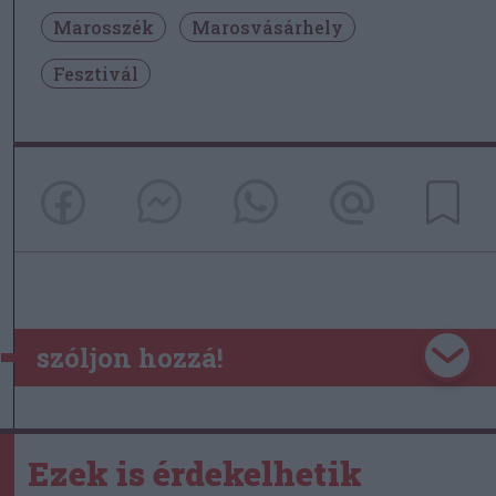
Marosszék
Marosvásárhely
Fesztivál
szóljon hozzá!
Ezek is érdekelhetik