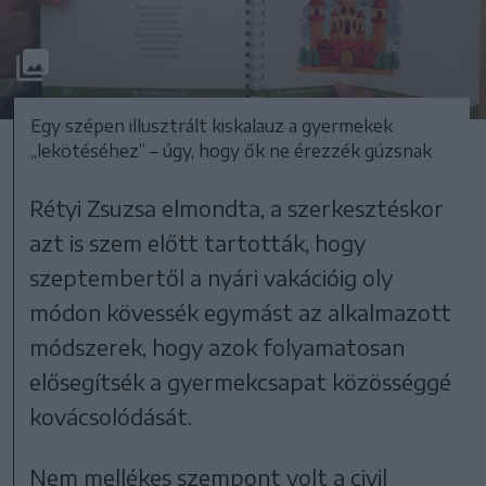
Egy szépen illusztrált kiskalauz a gyermekek
„lekötéséhez” – úgy, hogy ők ne érezzék gúzsnak
Rétyi Zsuzsa elmondta, a szerkesztéskor
azt is szem előtt tartották, hogy
szeptembertől a nyári vakációig oly
módon kövessék egymást az alkalmazott
módszerek, hogy azok folyamatosan
elősegítsék a gyermekcsapat közösséggé
kovácsolódását.
Nem mellékes szempont volt a civil