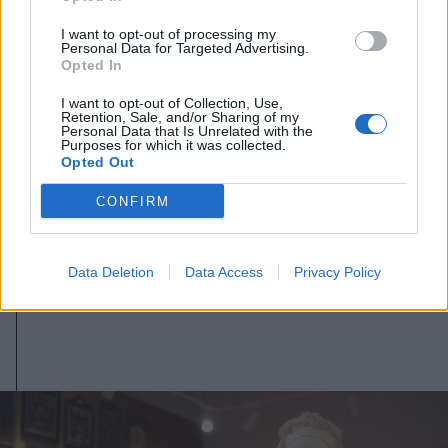
I want to opt-out of processing my
Personal Data for Targeted Advertising.
Opted In
I want to opt-out of Collection, Use,
Retention, Sale, and/or Sharing of my
Personal Data that Is Unrelated with the
Purposes for which it was collected.
Opted Out
CONFIRM
2026. augusztus 07., péntek
A közvilágításon spórol a
sepsiszentgyörgyi önkormányzat
Data Deletion
Data Access
Privacy Policy