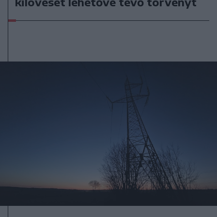
kilövését lehetővé tevő törvényt