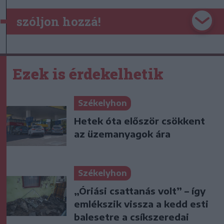
szóljon hozzá!
Ezek is érdekelhetik
Székelyhon
Hetek óta először csökkent
az üzemanyagok ára
Székelyhon
„Óriási csattanás volt” – így
emlékszik vissza a kedd esti
balesetre a csíkszeredai