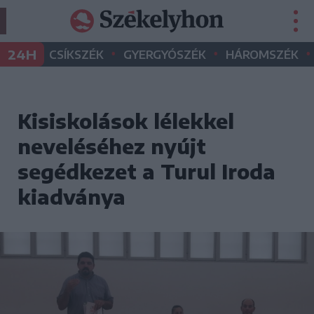
•
•
•
24H
CSÍKSZÉK
GYERGYÓSZÉK
HÁROMSZÉK
Kisiskolások lélekkel
neveléséhez nyújt
segédkezet a Turul Iroda
kiadványa