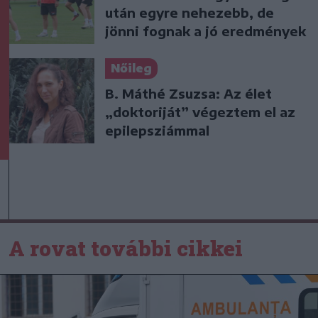
után egyre nehezebb, de
jönni fognak a jó eredmények
Nőileg
B. Máthé Zsuzsa: Az élet
„doktoriját” végeztem el az
epilepsziámmal
A rovat további cikkei