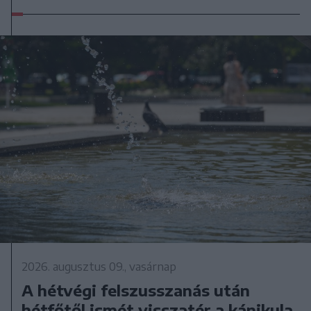
2026. augusztus 09., vasárnap
A hétvégi felszusszanás után
hétfőtől ismét visszatér a kánikula