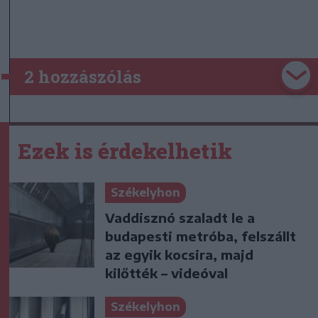
2 hozzászólás
Ezek is érdekelhetik
Székelyhon
Vaddisznó szaladt le a
budapesti metróba, felszállt
az egyik kocsira, majd
kilőtték – videóval
Székelyhon