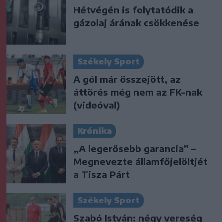
Hétvégén is folytatódik a
gázolaj árának csökkenése
Székely Sport
A gól már összejött, az
áttörés még nem az FK-nak
(videóval)
Krónika
„A legerősebb garancia” –
Megnevezte államfőjelöltjét
a Tisza Párt
Székely Sport
Szabó István: négy vereség