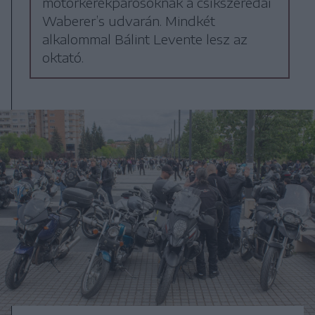
motorkerékpárosoknak a csíkszeredai
Waberer’s udvarán. Mindkét
alkalommal Bálint Levente lesz az
oktató.