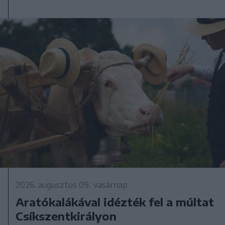
2026. augusztus 09., vasárnap
Aratókalákával idézték fel a múltat
Csíkszentkirályon