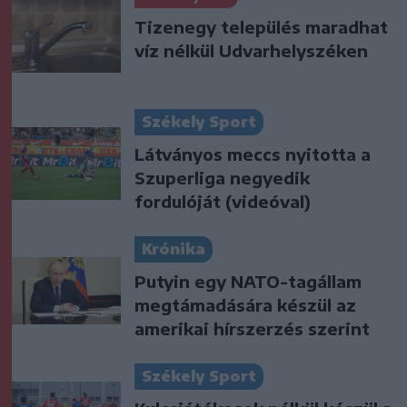
Tizenegy település maradhat
víz nélkül Udvarhelyszéken
Székely Sport
Látványos meccs nyitotta a
Szuperliga negyedik
fordulóját (videóval)
Krónika
Putyin egy NATO-tagállam
megtámadására készül az
amerikai hírszerzés szerint
Székely Sport