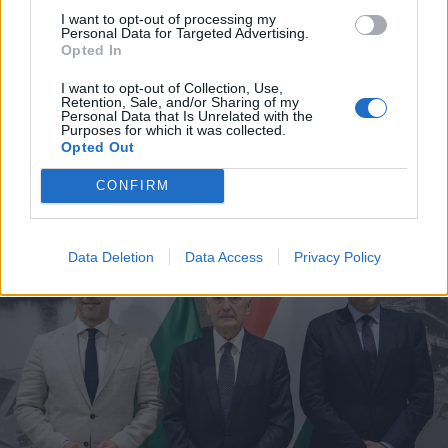
Hétvégén is folytatódik a gázolaj
I want to opt-out of processing my
Personal Data for Targeted Advertising.
árának csökkenése
Opted In
I want to opt-out of Collection, Use,
Retention, Sale, and/or Sharing of my
Personal Data that Is Unrelated with the
Purposes for which it was collected.
Opted Out
CONFIRM
Data Deletion
Data Access
Privacy Policy