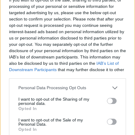
metróba, felszállt az egyik kocsira,
processing of your personal or sensitive information for
majd kilőtték – videóval
targeted advertising by us, please use the below opt-out
section to confirm your selection. Please note that after your
opt-out request is processed you may continue seeing
interest-based ads based on personal information utilized by
us or personal information disclosed to third parties prior to
your opt-out. You may separately opt-out of the further
disclosure of your personal information by third parties on the
IAB’s list of downstream participants. This information may
also be disclosed by us to third parties on the
IAB’s List of
Downstream Participants
that may further disclose it to other
third parties.
Personal Data Processing Opt Outs
I want to opt-out of the Sharing of my
personal data.
Opted In
I want to opt-out of the Sale of my
Personal Data.
Opted In
2026. augusztus 08., szombat