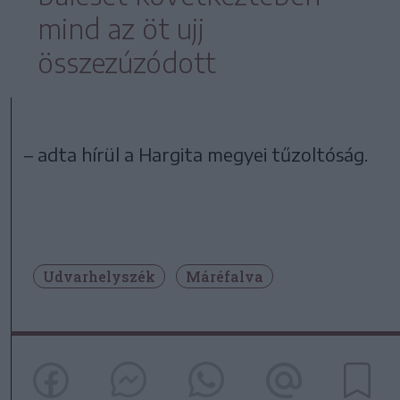
mind az öt ujj
összezúzódott
– adta hírül a Hargita megyei tűzoltóság.
Udvarhelyszék
Máréfalva