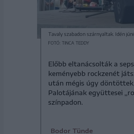
Tavaly szabadon szárnyaltak. Idén júni
FOTÓ: TINCA TEDDY
Előbb eltanácsolták a sep
keményebb rockzenét játs
után mégis úgy döntöttek,
Palotájának együttesei „ro
színpadon.
Bodor Tünde