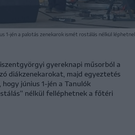
us 1-jén a palotás zenekarok ismét rostálás nélkül léphetnek
siszentgyörgyi gyereknapi műsorból a
zó diákzenekarokat, majd egyeztetés
 hogy június 1-jén a Tanulók
stálás” nélkül felléphetnek a főtéri