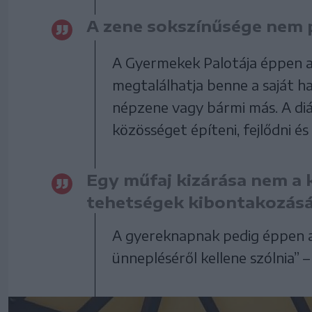
A zene sokszínűsége nem 
A Gyermekek Palotája éppen at
megtalálhatja benne a saját han
népzene vagy bármi más. A diá
közösséget építeni, fejlődni és
Egy műfaj kizárása nem a 
tehetségek kibontakozásá
A gyereknapnak pedig éppen az
ünnepléséről kellene szólnia” 