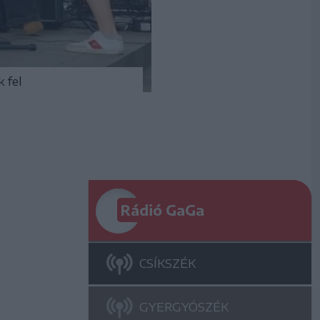
 fel
Rádió GaGa
CSÍKSZÉK
GYERGYÓSZÉK