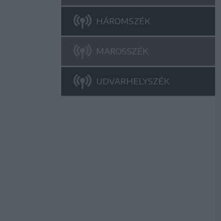
HÁROMSZÉK
MAROSSZÉK
UDVARHELYSZÉK