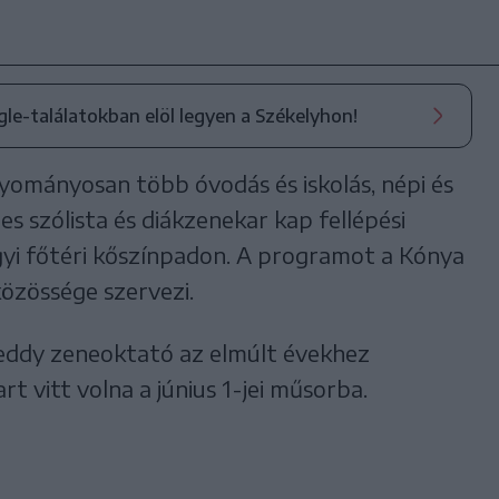
ogle-találatokban elöl legyen a Székelyhon!
ományosan több óvodás és iskolás, népi és
 szólista és diákzenekar kap fellépési
gyi főtéri kőszínpadon. A programot a Kónya
zössége szervezi.
Teddy zeneoktató az elmúlt évekhez
rt vitt volna a június 1-jei műsorba.