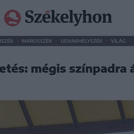
•
•
•
•
SZÉK
MAROSSZÉK
UDVARHELYSZÉK
VILÁG
etés: mégis színpadra 