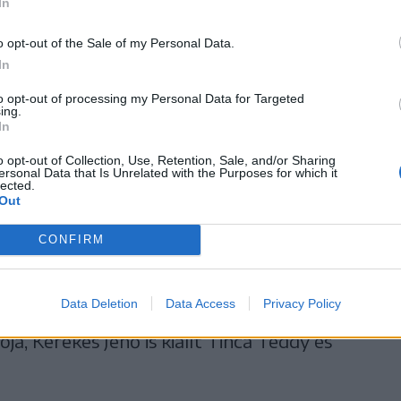
rről közösségi oldalán is beszámolt,
In
t, hogy a szülőknek hatékonyan jelezze, mi
o opt-out of the Sale of my Personal Data.
In
to opt-out of processing my Personal Data for Targeted
nem probléma, hanem érték
ing.
In
. Sztakics Éva sepsiszentgyörgyi
o opt-out of Collection, Use, Retention, Sale, and/or Sharing
t felel, közölte, hogy nem tud az esetről, és
ersonal Data that Is Unrelated with the Purposes for which it
lected.
Out
vatalból ered. Többen új fellépési
a gyerekeknek, köztük elsőként az Orfeum
CONFIRM
sségi Párbeszéd színpada és a Sepsi Value
Data Deletion
Data Access
Privacy Policy
ja, Kerekes Jenő is kiállt Tinca Teddy és