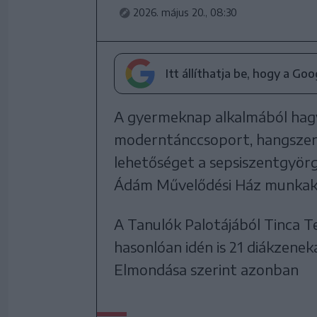
2026. május 20., 08:30
Itt állíthatja be, hogy a Go
A gyermeknap alkalmából hagy
moderntánccsoport, hangszeres
lehetőséget a sepsiszentgyör
Ádám Művelődési Ház munkakö
A Tanulók Palotájából Tinca 
hasonlóan idén is 21 diákzeneka
Elmondása szerint azonban