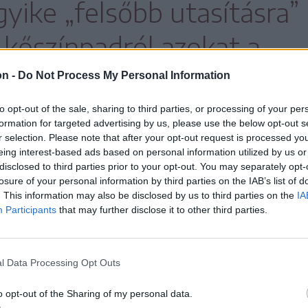
gyike „felsőbb utasításra”
 kőszínpadról azokat a
 amelyek hangosabb,
on -
Do Not Process My Personal Information
ckzenét játszanak.
to opt-out of the sale, sharing to third parties, or processing of your per
formation for targeted advertising by us, please use the below opt-out s
r selection. Please note that after your opt-out request is processed y
eing interest-based ads based on personal information utilized by us or
disclosed to third parties prior to your opt-out. You may separately opt-
losure of your personal information by third parties on the IAB’s list of
sak a lágyabb, dallamosabb zenét játszó
. This information may also be disclosed by us to third parties on the
IA
ra.
Participants
that may further disclose it to other third parties.
vette tudomásul, elsősorban a gyerekek
l Data Processing Opt Outs
y a főtéren zenéljenek. A cenzúra elleni
enekarának lemondta a fellépését, és más
o opt-out of the Sharing of my personal data.