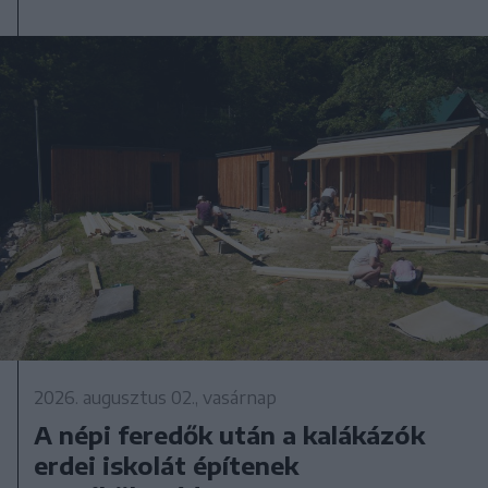
2026. augusztus 02., vasárnap
A népi feredők után a kalákázók
erdei iskolát építenek