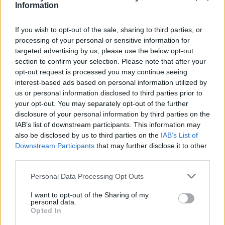
Information
If you wish to opt-out of the sale, sharing to third parties, or
processing of your personal or sensitive information for
targeted advertising by us, please use the below opt-out
2026. augusztus 05., szerda
section to confirm your selection. Please note that after your
Háromszéken petícióban kérnek
opt-out request is processed you may continue seeing
interest-based ads based on personal information utilized by
védelmet a túlszaporodott
us or personal information disclosed to third parties prior to
medveállomány miatt
your opt-out. You may separately opt-out of the further
disclosure of your personal information by third parties on the
IAB’s list of downstream participants. This information may
also be disclosed by us to third parties on the
IAB’s List of
Downstream Participants
that may further disclose it to other
third parties.
Personal Data Processing Opt Outs
I want to opt-out of the Sharing of my
personal data.
Opted In