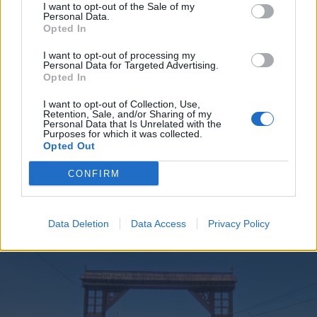
I want to opt-out of the Sale of my
Personal Data.
Opted In
I want to opt-out of processing my
Personal Data for Targeted Advertising.
Opted In
I want to opt-out of Collection, Use,
2026. augusztus 05., szerda
Retention, Sale, and/or Sharing of my
Personal Data that Is Unrelated with the
Életveszélyesen megfenyegették
Purposes for which it was collected.
Opted Out
Majkát, elmarad a
sepsiszentgyörgyi koncertje
CONFIRM
Data Deletion
Data Access
Privacy Policy