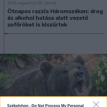
2026. augusztus 05., szerda
Ötnapos razzia Háromszéken: drog
és alkohol hatása alatt vezető
sofőröket is kiszűrtek
Székelyhon -
Do Not Process My Personal