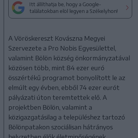
Itt állíthatja be, hogy a Google-
találatokban elöl legyen a Székelyhon!
A Vöröskereszt Kovászna Megyei
Szervezete a Pro Nobis Egyesülettel,
valamint Bölön község önkormányzatával
közösen több, mint 84 ezer euró
összértékű programot bonyolított le az
elmúlt egy évben, ebből 74 ezer eurót
pályázati úton teremtettek elő. A
projektben Bölön, valamint a
közigazgatásilag a településhez tartozó
Bölönpatakon szociálisan hátrányos
helyzetben élők életminőségének