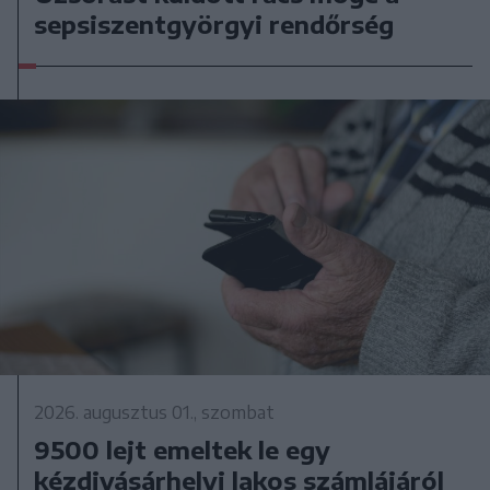
sepsiszentgyörgyi rendőrség
2026. augusztus 01., szombat
9500 lejt emeltek le egy
kézdivásárhelyi lakos számlájáról