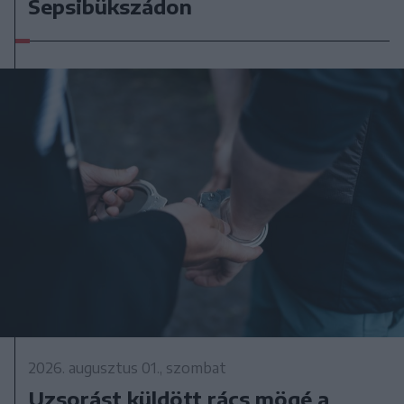
Sepsibükszádon
2026. augusztus 01., szombat
Uzsorást küldött rács mögé a