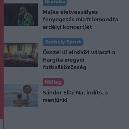
Krónika
Majka életveszélyes
fenyegetés miatt lemondta
erdélyi koncertjét
Székely Sport
Ősszel új elnököt választ a
Hargita megyei
futballközösség
Nőileg
Sándor Ella: Na, indíts, s
menjünk!