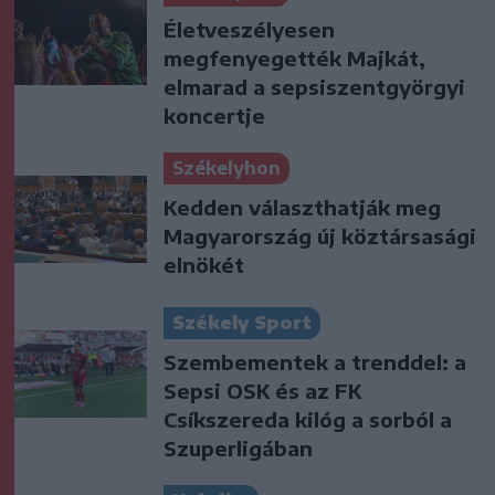
Életveszélyesen
megfenyegették Majkát,
elmarad a sepsiszentgyörgyi
koncertje
Székelyhon
Kedden választhatják meg
Magyarország új köztársasági
elnökét
Székely Sport
Szembementek a trenddel: a
Sepsi OSK és az FK
Csíkszereda kilóg a sorból a
Szuperligában