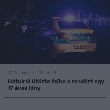
2026. augusztus 03., hétfő
Hátulról ütötte fejbe a rendőrt egy
17 éves lány