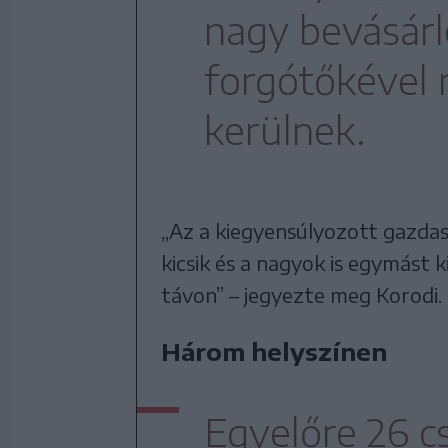
nagy bevásár
forgótőkével 
kerülnek.
„Az a kiegyensúlyozott gazdas
kicsik és a nagyok is egymást
távon” – jegyezte meg Korodi.
Három helyszínen
Egyelőre 26 cs