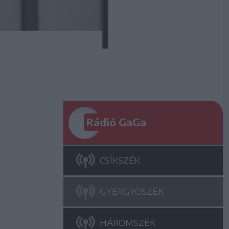
Rádió GaGa
CSÍKSZÉK
GYERGYÓSZÉK
HÁROMSZÉK