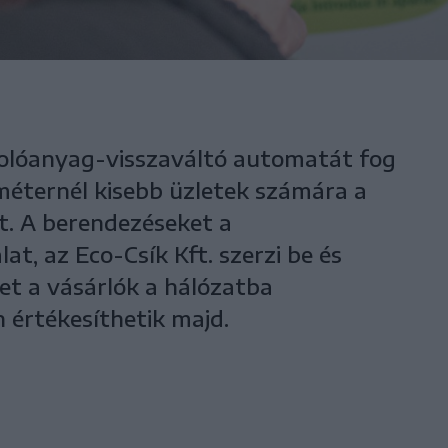
olóanyag-visszaváltó automatát fog
méternél kisebb üzletek számára a
t. A berendezéseket a
at, az Eco-Csík Kft. szerzi be és
et a vásárlók a hálózatba
 értékesíthetik majd.