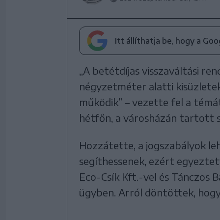
Itt állíthatja be, hogy a Go
„A betétdíjas visszaváltási re
négyzetméter alatti kisüzlet
működik” – vezette fel a témá
hétfőn, a városházán tartott 
Hozzátette, a jogszabályok l
segíthessenek, ezért egyeztett
Eco-Csík Kft.-vel és Tánczos B
ügyben. Arról döntöttek, hog