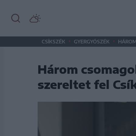
•
•
CSÍKSZÉK
GYERGYÓSZÉK
HÁROM
Három csomagol
szereltet fel Cs