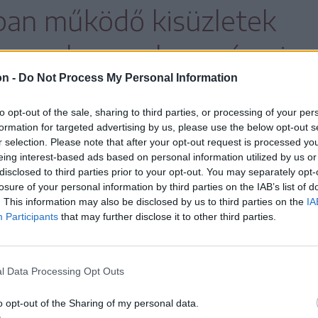
ban működő kisüzletek
hoznak egy olyan városi
on -
Do Not Process My Personal Information
vá ezen kisboltok vásárlói
to opt-out of the sale, sharing to third parties, or processing of your per
nni a palackjaikat, az
formation for targeted advertising by us, please use the below opt-out s
r selection. Please note that after your opt-out request is processed y
 pedig a kisboltokban
eing interest-based ads based on personal information utilized by us or
disclosed to third parties prior to your opt-out. You may separately opt-
losure of your personal information by third parties on the IAB’s list of
ik.
. This information may also be disclosed by us to third parties on the
IA
Participants
that may further disclose it to other third parties.
l Data Processing Opt Outs
o opt-out of the Sharing of my personal data.