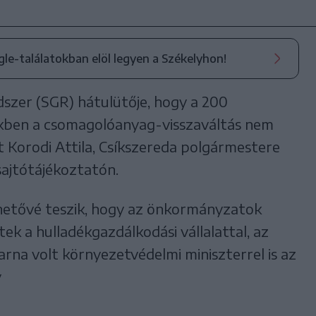
ogle-találatokban elöl legyen a Székelyhon!
ndszer (SGR) hátulütője, hogy a 200
ekben a csomagolóanyag-visszaváltás nem
t Korodi Attila, Csíkszereda polgármestere
sajtótájékoztatón.
ehetővé teszik, hogy az önkormányzatok
ek a hulladékgazdálkodási vállalattal, az
arna volt környezetvédelmi miniszterrel is az
y