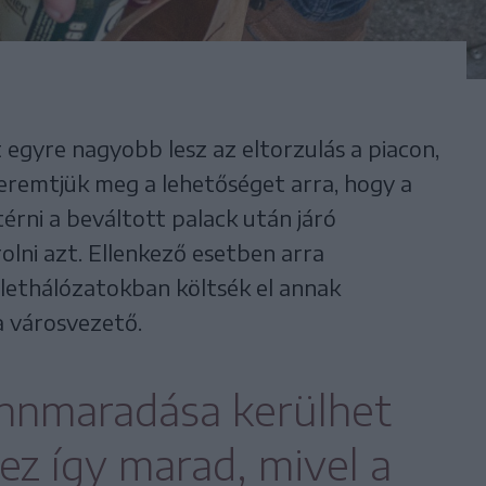
 egyre nagyobb lesz az eltorzulás a piacon,
eremtjük meg a lehetőséget arra, hogy a
 térni a beváltott palack után járó
rolni azt. Ellenkező esetben arra
lethálózatokban költsék el annak
a városvezető.
ennmaradása kerülhet
ez így marad, mivel a