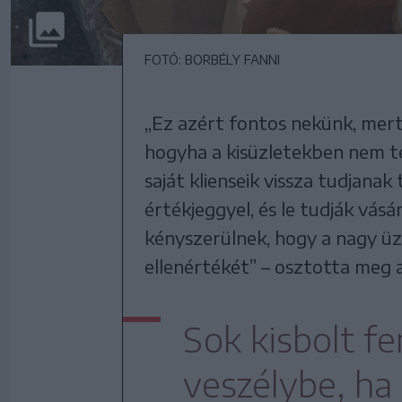
FOTÓ: BORBÉLY FANNI
„Ez azért fontos nekünk, mert
hogyha a kisüzletekben nem t
saját klienseik vissza tudjanak
értékjeggyel, és le tudják vásá
kényszerülnek, hogy a nagy üz
ellenértékét” – osztotta meg 
Sok kisbolt f
veszélybe, ha 