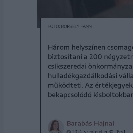
FOTÓ: BORBÉLY FANNI
Három helyszínen csomag
biztosítani a 200 négyzet
csíkszeredai önkormányza
hulladékgazdálkodási vállal
működteti. Az értékjegyek
bekapcsolódó kisboltokban
Barabás Hajnal
2024. szeptember 30., 15:41