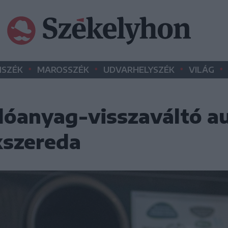
•
•
•
•
SZÉK
MAROSSZÉK
UDVARHELYSZÉK
VILÁG
óanyag-visszaváltó a
íkszereda