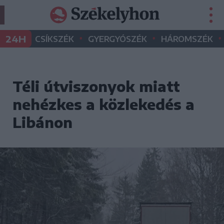
•
•
•
24H
CSÍKSZÉK
GYERGYÓSZÉK
HÁROMSZÉK
Téli útviszonyok miatt
nehézkes a közlekedés a
Libánon