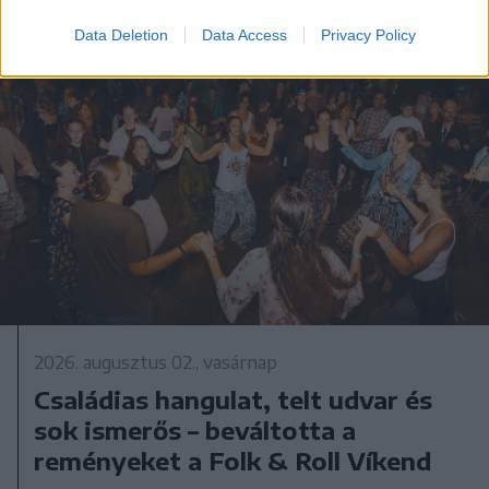
Data Deletion
Data Access
Privacy Policy
2026. augusztus 02., vasárnap
Családias hangulat, telt udvar és
sok ismerős – beváltotta a
reményeket a Folk & Roll Víkend