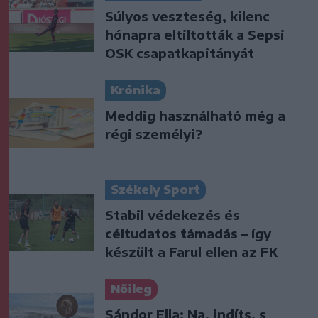
Súlyos veszteség, kilenc
hónapra eltiltották a Sepsi
OSK csapatkapitányát
Krónika
Meddig használható még a
régi személyi?
Székely Sport
Stabil védekezés és
céltudatos támadás – így
készült a Farul ellen az FK
Nőileg
Sándor Ella: Na, indíts, s