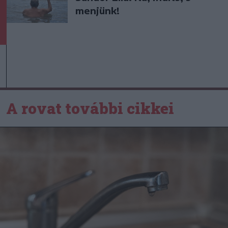
menjünk!
A rovat további cikkei