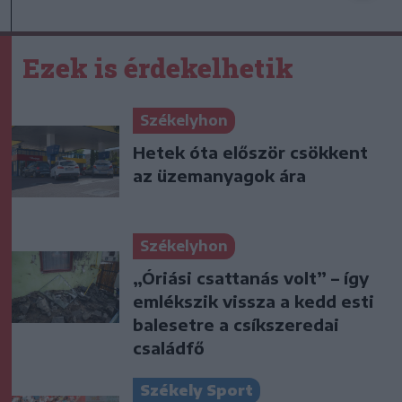
Ezek is érdekelhetik
Székelyhon
Hetek óta először csökkent
az üzemanyagok ára
Székelyhon
„Óriási csattanás volt” – így
emlékszik vissza a kedd esti
balesetre a csíkszeredai
családfő
Székely Sport