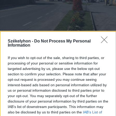
Székelyhon -
Do Not Process My Personal
Information
2026. augusztus 03., hétfő
If you wish to opt-out of the sale, sharing to third parties, or
processing of your personal or sensitive information for
Hétmillió lejből újul meg a Jakab
targeted advertising by us, please use the below opt-out
Antal tér és két központi utca
section to confirm your selection. Please note that after your
Gyergyószentmiklóson
opt-out request is processed you may continue seeing
interest-based ads based on personal information utilized by
us or personal information disclosed to third parties prior to
your opt-out. You may separately opt-out of the further
disclosure of your personal information by third parties on the
IAB’s list of downstream participants. This information may
also be disclosed by us to third parties on the
IAB’s List of