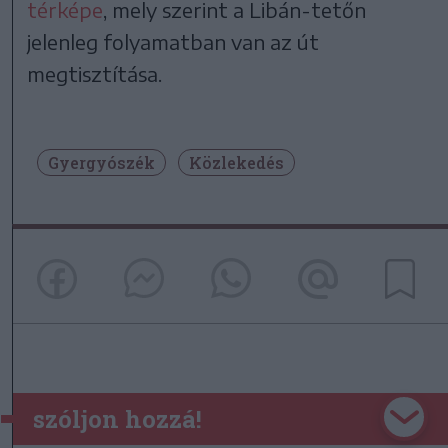
térképe
, mely szerint a Libán-tetőn
jelenleg folyamatban van az út
megtisztítása.
Gyergyószék
Közlekedés
szóljon hozzá!