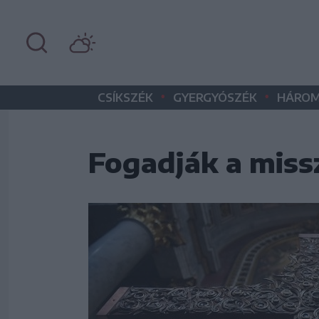
•
•
CSÍKSZÉK
GYERGYÓSZÉK
HÁROM
Fogadják a miss