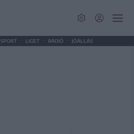
•
•
•
SPORT
LIGET
RÁDIÓ
JÓÁLLÁS