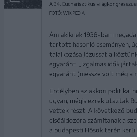
A 34. Eucharisztikus világkongresszu
FOTÓ: WIKIPÉDIA
Ám akiknek 1938-ban megadat
tartott hasonló eseményen, ú
találkozása Jézussal: a köztünk
egyaránt. „Izgalmas idők járta
egyaránt (messze volt még a má
Erdélyben az akkori politikai 
ugyan, mégis ezrek utaztak Bu
vettek részt. A következő bu
elsőáldozóra számítanak a sze
a budapesti Hősök terén kerül