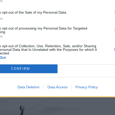
In
o opt-out of the Sale of my Personal Data.
talában két szót nem
In
charisztikus
to opt-out of processing my Personal Data for Targeted
ing.
In
: az elsőt és az utolsót.
o opt-out of Collection, Use, Retention, Sale, and/or Sharing
ersonal Data that Is Unrelated with the Purposes for which it
lected.
Out
 párttal kapcsolatos ténykedésnek, az
CONFIRM
datnak gondolják – előbbi talán a politikusok,
Data Deletion
Data Access
Privacy Policy