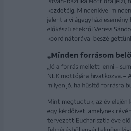
István-bazilika előtt óra jelz
kezdetéig. Mindenkivel minden
jelent a világegyházi esemény
előkészületekről Veress Sándo
koordinátorával beszélgettün
„Minden forrásom belől
„Jó a forrás mellett lenni – 
NEK mottójára hivatkozva. – A
milyen jó, ha hűsítő forrásra b
Mint megtudtuk, az év elején 
egy kérdőívet, amelynek révén 
tervezett Eucharisztia éve el
felmérésből egyértelműen kivil