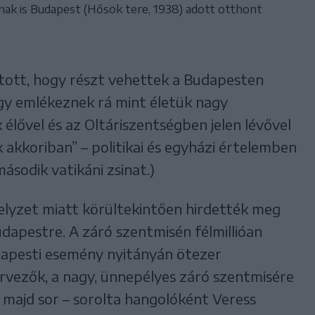
snak is Budapest (Hősök tere, 1938) adott otthont
ott, hogy részt vehettek a Budapesten
gy emlékeznek rá mint életük nagy
 élővel és az Oltáriszentségben jelen lévővel
k akkoriban” – politikai és egyházi értelemben
sodik vatikáni zsinat.)
helyzet miatt körültekintően hirdették meg
dapestre. A záró szentmisén félmillióan
dapesti esemény nyitányán ötezer
rvezők, a nagy, ünnepélyes záró szentmisére
 majd sor – sorolta hangolóként Veress