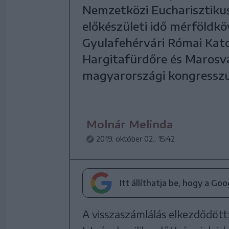
Nemzetközi Eucharisztiku
előkészületi idő mérföldkö
Gyulafehérvári Római Kat
Hargitafürdőre és Marosvás
magyarországi kongresszus
Molnár Melinda
2019. október 02., 15:42
Itt állíthatja be, hogy a Go
A visszaszámlálás elkezdődött