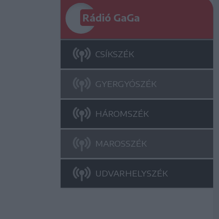
Rádió GaGa
CSÍKSZÉK
GYERGYÓSZÉK
HÁROMSZÉK
MAROSSZÉK
UDVARHELYSZÉK