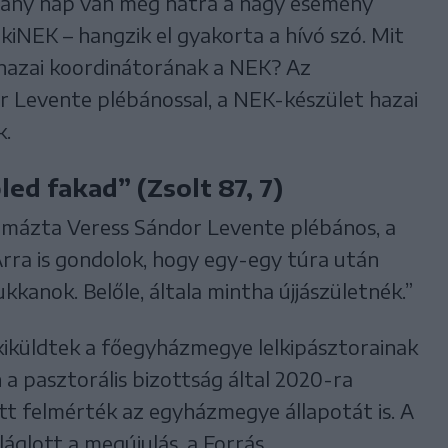
i, hány nap van még hátra a nagy esemény
kiNEK – hangzik el gyakorta a hívó szó. Mit
 hazai koordinátorának a NEK? Az
r Levente plébánossal, a NEK-készület hazai
k.
ed fakad” (Zsolt 87, 7)
summázta Veress Sándor Levente plébános, a
rra is gondolok, hogy egy-egy túra után
ukkanok. Belőle, általa mintha újjászületnék.”
kiküldtek a főegyházmegye lelkipásztorainak
a pasztorális bizottság által 2020-ra
őtt felmérték az egyházmegye állapotát is. A
áglott a megújulás, a Forrás