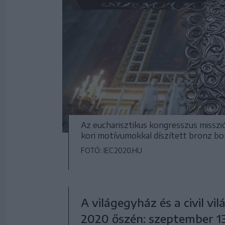
Az eucharisztikus kongresszus misszi
kori motívumokkal díszített bronz bor
FOTÓ: IEC2020.HU
A világegyház és a civil v
2020 őszén: szeptember 13.