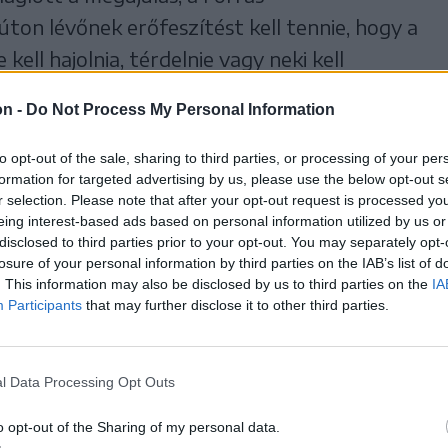
úton lévőnek erőfeszítést kell tennie, hogy a
 kell hajolnia, térdelnie vagy neki kell
a.
on -
Do Not Process My Personal Information
ak”. A második vatikáni zsinat
to opt-out of the sale, sharing to third parties, or processing of your per
úcs és forrás. A papok felszentelésükkor két
formation for targeted advertising by us, please use the below opt-out s
r selection. Please note that after your opt-out request is processed y
k le kell hajolniuk, térdelniük érte, mint
eing interest-based ads based on personal information utilized by us or
charisztikus világkongresszus mint
disclosed to third parties prior to your opt-out. You may separately opt-
losure of your personal information by third parties on the IAB’s list of
ég lesz, de fontosabb az a folyamat, amiben
. This information may also be disclosed by us to third parties on the
IA
 hiszi a koordinátor.
Participants
that may further disclose it to other third parties.
felüdül a lélek
l Data Processing Opt Outs
nos titkársága főtitkárának egyik mondására
o opt-out of the Sharing of my personal data.