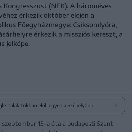
s Kongresszust (NEK). A hároméves
véhez érkezik október elején a
olikus Főegyházmegye: Csíksomlyóra,
árhelyre érkezik a missziós kereszt, a
 jelképe.
ogle-találatokban elöl legyen a Székelyhon!
: szeptember 13-a óta a budapesti Szent