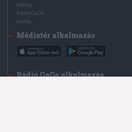
Nőileg
Rádió GaGa
Jóállás
Médiatér alkalmazás
Rádió GaGa alkalmazás
Kapcsolat