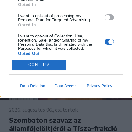
A rovat további cikkei
Opted In
I want to opt-out of processing my
Personal Data for Targeted Advertising.
Opted In
I want to opt-out of Collection, Use,
Retention, Sale, and/or Sharing of my
Personal Data that Is Unrelated with the
Purposes for which it was collected.
Opted Out
CONFIRM
Data Deletion
Data Access
Privacy Policy
2026. augusztus 06., csütörtök
Szombaton szavaz az
államfőjelöltjéről a Tisza-frakció