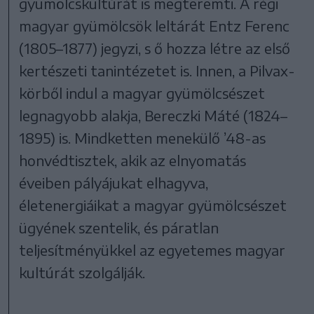
gyümölcskultúrát is megteremti. A régi
magyar gyümölcsök leltárát Entz Ferenc
(1805–1877) jegyzi, s ő hozza létre az első
kertészeti tanintézetet is. Innen, a Pilvax-
körből indul a magyar gyümölcsészet
legnagyobb alakja, Bereczki Máté (1824–
1895) is. Mindketten menekülő ’48-as
honvédtisztek, akik az elnyomatás
éveiben pályájukat elhagyva,
életenergiáikat a magyar gyümölcsészet
ügyének szentelik, és páratlan
teljesítményükkel az egyetemes magyar
kultúrát szolgálják.