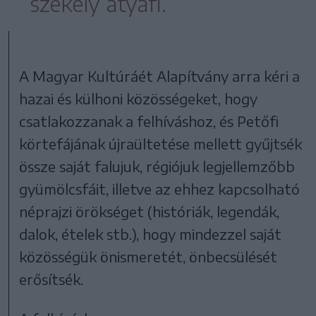
székely atyafi.
A Magyar Kultúráét Alapítvány arra kéri a
hazai és külhoni közösségeket, hogy
csatlakozzanak a felhíváshoz, és Petőfi
körtefájának újraültetése mellett gyűjtsék
össze saját falujuk, régiójuk legjellemzőbb
gyümölcsfáit, illetve az ehhez kapcsolható
néprajzi örökséget (históriák, legendák,
dalok, ételek stb.), hogy mindezzel saját
közösségük önismeretét, önbecsülését
erősítsék.