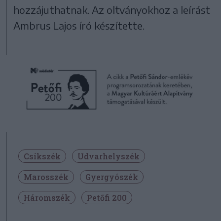
hozzájuthatnak. Az oltványokhoz a leírást
Ambrus Lajos író készítette.
Csíkszék
Udvarhelyszék
Marosszék
Gyergyószék
Háromszék
Petőfi 200