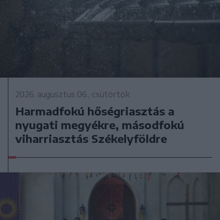
2026. augusztus 06., csütörtök
Harmadfokú hőségriasztás a
nyugati megyékre, másodfokú
viharriasztás Székelyföldre