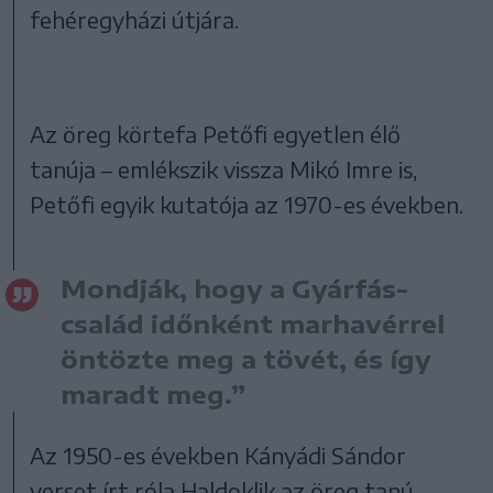
fehéregyházi útjára.
Az öreg körtefa Petőfi egyetlen élő
tanúja – emlékszik vissza Mikó Imre is,
Petőfi egyik kutatója az 1970-es években.
Mondják, hogy a Gyárfás-
család időnként marhavérrel
öntözte meg a tövét, és így
maradt meg.”
Az 1950-es években Kányádi Sándor
verset írt róla Haldoklik az öreg tanú