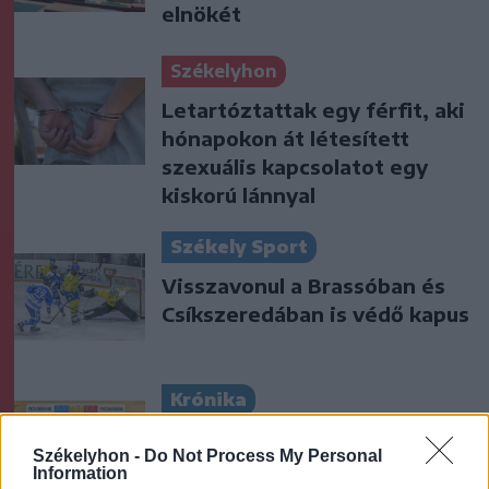
elnökét
Székelyhon
Letartóztattak egy férfit, aki
hónapokon át létesített
szexuális kapcsolatot egy
kiskorú lánnyal
Székely Sport
Visszavonul a Brassóban és
Csíkszeredában is védő kapus
Krónika
Miért félnek a kettős
Székelyhon -
Do Not Process My Personal
állampolgároktól?
Information