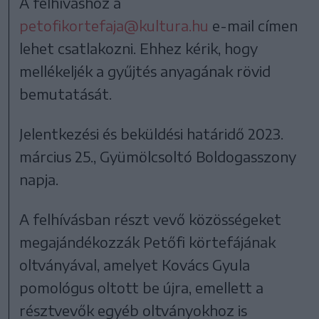
A felhíváshoz a
petofikortefaja@kultura.hu
e-mail címen
lehet csatlakozni. Ehhez kérik, hogy
mellékeljék a gyűjtés anyagának rövid
bemutatását.
Jelentkezési és beküldési határidő 2023.
március 25., Gyümölcsoltó Boldogasszony
napja.
A felhívásban részt vevő közösségeket
megajándékozzák Petőfi körtefájának
oltványával, amelyet Kovács Gyula
pomológus oltott be újra, emellett a
résztvevők egyéb oltványokhoz is