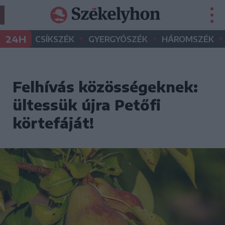
•
•
•
24H
CSÍKSZÉK
GYERGYÓSZÉK
HÁROMSZÉK
Felhívás közösségeknek:
ültessük újra Petőfi
körtefáját!