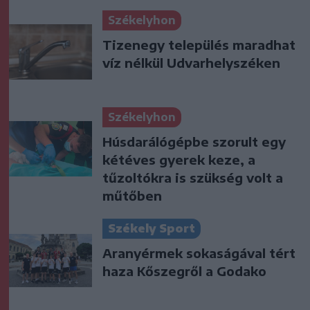
Székelyhon
Tizenegy település maradhat
víz nélkül Udvarhelyszéken
Székelyhon
Húsdarálógépbe szorult egy
kétéves gyerek keze, a
tűzoltókra is szükség volt a
műtőben
Székely Sport
Aranyérmek sokaságával tért
haza Kőszegről a Godako