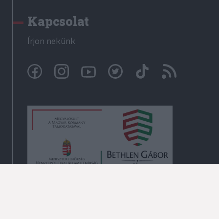
Kapcsolat
Írjon nekünk
© Székelyhon.ro 2009-2026
Minden jog fenntartva!