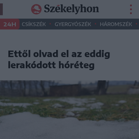
•
•
•
24H
CSÍKSZÉK
GYERGYÓSZÉK
HÁROMSZÉK
Ettől olvad el az eddig
lerakódott hóréteg