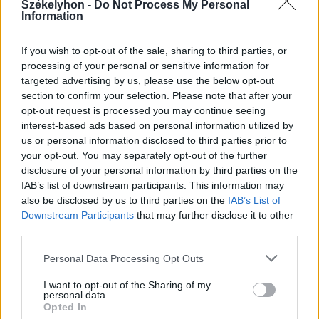
Székelyhon -
Do Not Process My Personal
Information
If you wish to opt-out of the sale, sharing to third parties, or
processing of your personal or sensitive information for
2026. augusztus 08., szombat
targeted advertising by us, please use the below opt-out
Románia irányából érkező ukrán
section to confirm your selection. Please note that after your
csalidrón robbant fel Bulgáriában –
opt-out request is processed you may continue seeing
interest-based ads based on personal information utilized by
frissítve
us or personal information disclosed to third parties prior to
your opt-out. You may separately opt-out of the further
disclosure of your personal information by third parties on the
IAB’s list of downstream participants. This information may
also be disclosed by us to third parties on the
IAB’s List of
Downstream Participants
that may further disclose it to other
third parties.
Personal Data Processing Opt Outs
I want to opt-out of the Sharing of my
personal data.
Opted In