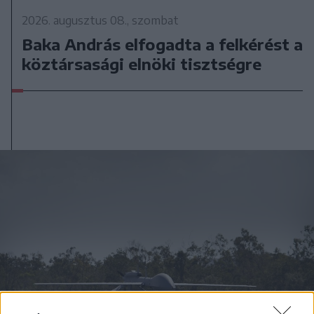
2026. augusztus 08., szombat
Baka András elfogadta a felkérést a
köztársasági elnöki tisztségre