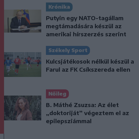
Krónika
Putyin egy NATO-tagállam
megtámadására készül az
amerikai hírszerzés szerint
Székely Sport
Kulcsjátékosok nélkül készül a
Farul az FK Csíkszereda ellen
Nőileg
B. Máthé Zsuzsa: Az élet
„doktoriját” végeztem el az
epilepsziámmal