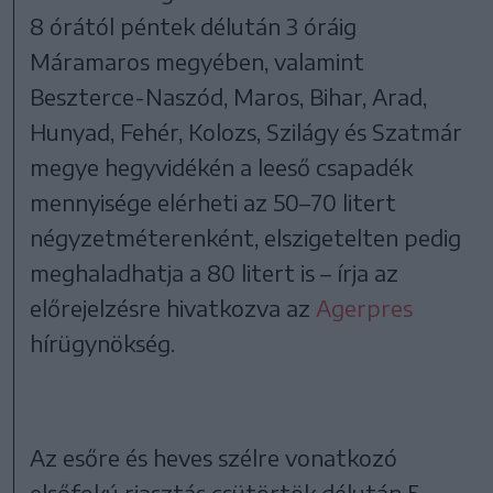
8 órától péntek délután 3 óráig
Máramaros megyében, valamint
Beszterce-Naszód, Maros, Bihar, Arad,
Hunyad, Fehér, Kolozs, Szilágy és Szatmár
megye hegyvidékén a leeső csapadék
mennyisége elérheti az 50–70 litert
négyzetméterenként, elszigetelten pedig
meghaladhatja a 80 litert is – írja az
előrejelzésre hivatkozva az
Agerpres
hírügynökség.
Az esőre és heves szélre vonatkozó
elsőfokú riasztás csütörtök délután 5