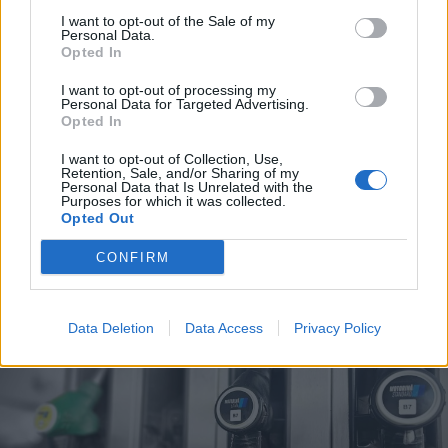
I want to opt-out of the Sale of my
Personal Data.
Opted In
I want to opt-out of processing my
Personal Data for Targeted Advertising.
Opted In
2026. augusztus 08., szombat
I want to opt-out of Collection, Use,
Vaddisznó szaladt le a budapesti
Retention, Sale, and/or Sharing of my
Personal Data that Is Unrelated with the
metróba, felszállt az egyik kocsira,
Purposes for which it was collected.
Opted Out
majd kilőtték – videóval
CONFIRM
Data Deletion
Data Access
Privacy Policy