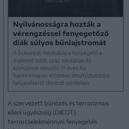
Nyilvánosságra hozták a
vérengzéssel fenyegetőző
diák súlyos bűnlajstromát
A bukaresti ítélőtábla a fenyegető e-
maileket több száz iskolának és
kórháznak elküldő 17 éves fiú
harmincnapos előzetes letartóztatásba
helyezéséről döntött pénteken.
A szervezett bűnözés és terrorizmus
elleni ügyészség (DIICOT)
terrorcselekménnyel fenyegetés