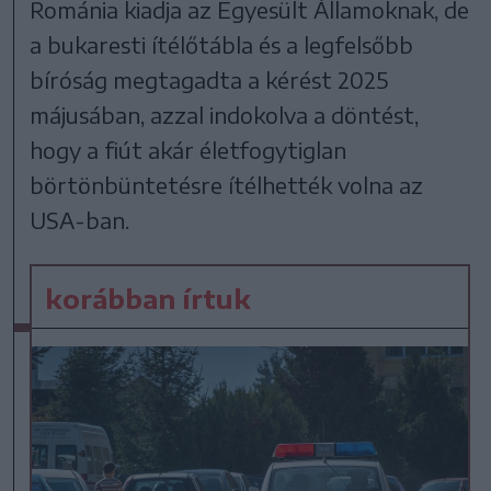
Románia kiadja az Egyesült Államoknak, de
a bukaresti ítélőtábla és a legfelsőbb
bíróság megtagadta a kérést 2025
májusában, azzal indokolva a döntést,
hogy a fiút akár életfogytiglan
börtönbüntetésre ítélhették volna az
USA-ban.
korábban írtuk