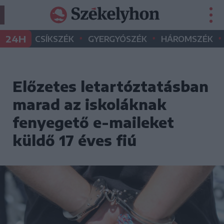
•
•
•
24H
CSÍKSZÉK
GYERGYÓSZÉK
HÁROMSZÉK
Előzetes letartóztatásban
marad az iskoláknak
fenyegető e-maileket
küldő 17 éves fiú