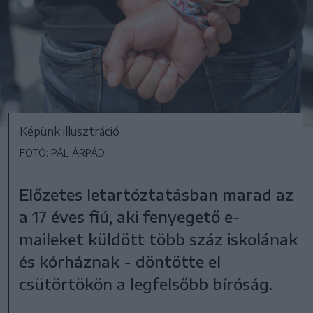
Képünk illusztráció
FOTÓ: PÁL ÁRPÁD
Előzetes letartóztatásban marad az
a 17 éves fiú, aki fenyegető e-
maileket küldött több száz iskolának
és kórháznak - döntötte el
csütörtökön a legfelsőbb bíróság.