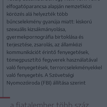
elfogatóparancsa alapján nemzetközi
körözés alá helyezték több
bűncselekmény gyanúja miatt: kiskorú
szexuális kizsákmányolása,
gyermekpornográfia birtoklása és
terjesztése, zsarolás, az államközi
kommunikációt érintő fenyegetések,
tömegpusztító fegyverek használatával
való fenyegetések, terrorcselekményekkel
való fenyegetés. A Szövetségi
Nyomozóiroda (FBI) állítása szerint
a fiatalember több száz