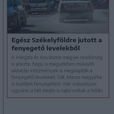
Egész Székelyföldre jutott a
fenyegető levelekből
A Hargita és Kovászna megyei rendőrség
is jelezte, hogy a megyékben működő
oktatási intézmények is megkapták a
fenyegető leveleket. Sőt, Maros megyébe
is küldtek fenyegetést, már másodszor,
ugyanis a hét elején is rajta voltak a listán.