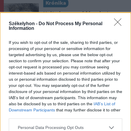
Krónika
Kelta harcos sírjára, hatezer
éves település nyomaira
Székelyhon -
Do Not Process My Personal
bukkantak Nagyiklódon
Information
If you wish to opt-out of the sale, sharing to third parties, or
Székely Sport
processing of your personal or sensitive information for
Stabil védekezés és
targeted advertising by us, please use the below opt-out
section to confirm your selection. Please note that after your
céltudatos támadás – így
opt-out request is processed you may continue seeing
készült a Farul ellen az FK
interest-based ads based on personal information utilized by
us or personal information disclosed to third parties prior to
Nőileg
your opt-out. You may separately opt-out of the further
disclosure of your personal information by third parties on the
Sándor Ella: Na, indíts, s
IAB’s list of downstream participants. This information may
menjünk!
also be disclosed by us to third parties on the
IAB’s List of
Downstream Participants
that may further disclose it to other
third parties.
Personal Data Processing Opt Outs