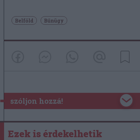
Belföld
Bűnügy
szóljon hozzá!
Ezek is érdekelhetik