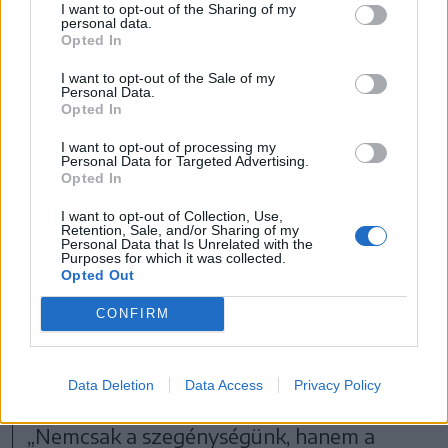
erdőtől,
I want to opt-out of the Sharing of my
personal data.
Opted In
I want to opt-out of the Sale of my
Personal Data.
egyre több helyre autóval
Opted In
jutunk el, és azok a
I want to opt-out of processing my
Personal Data for Targeted Advertising.
lépések, amelyeket az
Opted In
irodában, a gyárban, a
I want to opt-out of Collection, Use,
Retention, Sale, and/or Sharing of my
Personal Data that Is Unrelated with the
konyhában teszünk meg,
Purposes for which it was collected.
Opted Out
nem igazán számítanak
CONFIRM
mozgásnak.
Data Deletion
Data Access
Privacy Policy
„Nemcsak a szegénységünk, hanem a