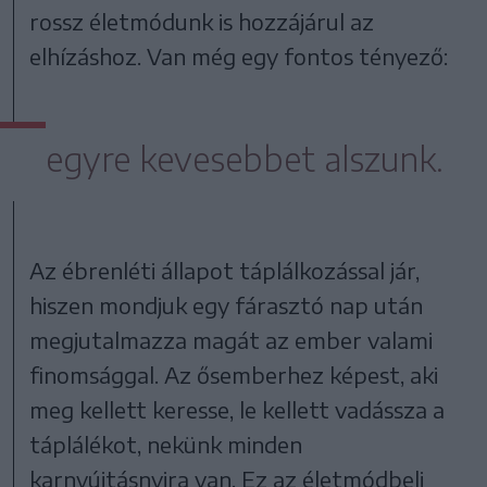
rossz életmódunk is hozzájárul az
elhízáshoz. Van még egy fontos tényező:
egyre kevesebbet alszunk.
Az ébrenléti állapot táplálkozással jár,
hiszen mondjuk egy fárasztó nap után
megjutalmazza magát az ember valami
finomsággal. Az ősemberhez képest, aki
meg kellett keresse, le kellett vadássza a
táplálékot, nekünk minden
karnyújtásnyira van. Ez az életmódbeli