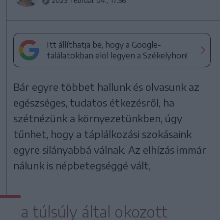
2023. február 04., 17:56
Itt állíthatja be, hogy a Google-
találatokban elöl legyen a Székelyhon!
Bár egyre többet hallunk és olvasunk az
egészséges, tudatos étkezésről, ha
szétnézünk a környezetünkben, úgy
tűnhet, hogy a táplálkozási szokásaink
egyre silányabbá válnak. Az elhízás immár
nálunk is népbetegséggé vált,
a túlsúly által okozott