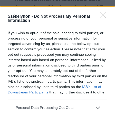
érrendszeri betegségeknek”
Székelyhon -
Do Not Process My Personal
– hangsúlyozta.
Information
If you wish to opt-out of the sale, sharing to third parties, or
Azt sem lehet elégszer hangsúlyozni, hogy
processing of your personal or sensitive information for
az egészséges életmódhoz hozzátartozik
targeted advertising by us, please use the below opt-out
section to confirm your selection. Please note that after your
a rendszeres mozgás is, Tar Gyöngyi
opt-out request is processed you may continue seeing
szerint pedig nem föltétlenül
interest-based ads based on personal information utilized by
us or personal information disclosed to third parties prior to
oxigénszegény, izzadságszagú
your opt-out. You may separately opt-out of the further
konditermekben kell mozogni, hanem a
disclosure of your personal information by third parties on the
IAB’s list of downstream participants. This information may
szabad levegőn, olyan környezetben,
also be disclosed by us to third parties on the
IAB’s List of
amely az ízületeinket sem teszi tönkre.
Downstream Participants
that may further disclose it to other
third parties.
Ehhez képest úgy látja, hogy egyre
Personal Data Processing Opt Outs
távolabb kerülünk a természettől, az