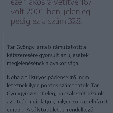
ezer lakosra vetítve 167
volt 2001-ben, jelenleg
pedig ez a szám 328.
Tar Gyöngyi arra is rámutatott: a
kétszeresére gyorsult az új esetek
megjelenésének a gyakorisága.
Noha a túlsúlyos páciensekről nem
léteznek ilyen pontos számadatok, Tar
Gyöngyi szerint elég, ha csak szétnézünk
az utcán, már látjuk, milyen sok az elhízott
ember. „A súlytöbblettel rendelkező