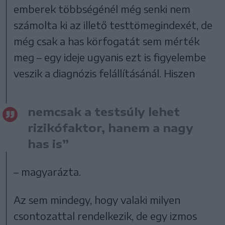
emberek többségénél még senki nem
számolta ki az illető testtömegindexét, de
még csak a has körfogatát sem mérték
meg – egy ideje ugyanis ezt is figyelembe
veszik a diagnózis felállításánál. Hiszen
nemcsak a testsúly lehet
rizikófaktor, hanem a nagy
has is”
– magyarázta.
Az sem mindegy, hogy valaki milyen
csontozattal rendelkezik, de egy izmos