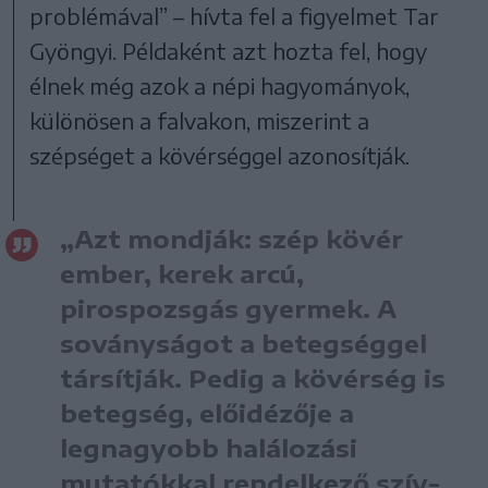
problémával” – hívta fel a figyelmet Tar
Gyöngyi. Példaként azt hozta fel, hogy
élnek még azok a népi hagyományok,
különösen a falvakon, miszerint a
szépséget a kövérséggel azonosítják.
„Azt mondják: szép kövér
ember, kerek arcú,
pirospozsgás gyermek. A
soványságot a betegséggel
társítják. Pedig a kövérség is
betegség, előidézője a
legnagyobb halálozási
mutatókkal rendelkező szív-