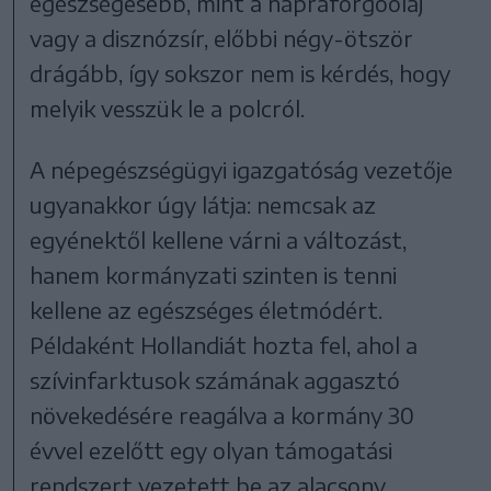
egészségesebb, mint a napraforgóolaj
vagy a disznózsír, előbbi négy-ötször
drágább, így sokszor nem is kérdés, hogy
melyik vesszük le a polcról.
A népegészségügyi igazgatóság vezetője
ugyanakkor úgy látja: nemcsak az
egyénektől kellene várni a változást,
hanem kormányzati szinten is tenni
kellene az egészséges életmódért.
Példaként Hollandiát hozta fel, ahol a
szívinfarktusok számának aggasztó
növekedésére reagálva a kormány 30
évvel ezelőtt egy olyan támogatási
rendszert vezetett be az alacsony