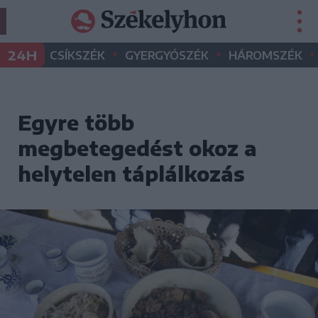
•
•
•
24H
CSÍKSZÉK
GYERGYÓSZÉK
HÁROMSZÉK
Egyre több
megbetegedést okoz a
helytelen táplálkozás